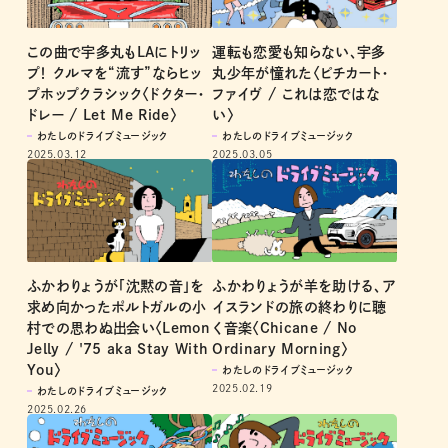
この曲で宇多丸もLAにトリッ
運転も恋愛も知らない、宇多
プ！ クルマを“流す”ならヒッ
丸少年が憧れた〈ピチカート・
プホップクラシック〈ドクター・
ファイヴ / これは恋ではな
ドレー / Let Me Ride〉
い〉
わたしのドライブミュージック
わたしのドライブミュージック
2025.03.12
2025.03.05
ふかわりょうが「沈黙の音」を
ふかわりょうが羊を助ける、ア
求め向かったポルトガルの小
イスランドの旅の終わりに聴
村での思わぬ出会い〈Lemon
く音楽〈Chicane / No
Jelly / '75 aka Stay With
Ordinary Morning〉
You〉
わたしのドライブミュージック
2025.02.19
わたしのドライブミュージック
2025.02.26