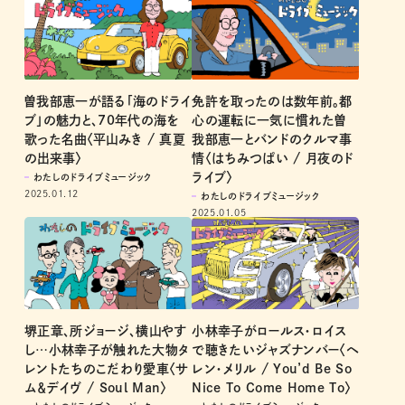
曽我部恵一が語る「海のドライ
免許を取ったのは数年前。都
ブ」の魅力と、70年代の海を
心の運転に一気に慣れた曽
歌った名曲〈平山みき / 真夏
我部恵一とバンドのクルマ事
の出来事〉
情〈はちみつぱい / 月夜のド
ライブ〉
わたしのドライブミュージック
2025.01.12
わたしのドライブミュージック
2025.01.05
堺正章、所ジョージ、横山やす
小林幸子がロールス・ロイス
し…小林幸子が触れた大物タ
で聴きたいジャズナンバー〈ヘ
レントたちのこだわり愛車〈サ
レン・メリル / You’d Be So
ム＆デイヴ / Soul Man〉
Nice To Come Home To〉