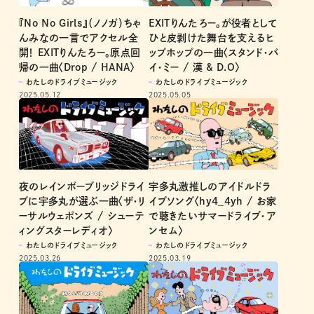
『No No Girls』（ノノガ）ちゃ
EXITりんたろー。が役者として
んみなの一言でアクセル全
ひと皮剥けた舞台を支えるヒ
開！ EXITりんたろー。原点回
ップホップの一曲〈スタンド・バ
帰の一曲〈Drop / HANA〉
イ・ミー / 漢 & D.O〉
わたしのドライブミュージック
わたしのドライブミュージック
2025.05.12
2025.05.05
夜のレインボーブリッジドライ
宇多丸激推しのアイドルドラ
ブに宇多丸が選ぶ一曲〈ザ・リ
イブソング〈hy4_4yh / お家
ーサルウェポンズ / シューテ
で聴きたいサマードライブ・ア
ィングスターレディオ〉
ンセム〉
わたしのドライブミュージック
わたしのドライブミュージック
2025.03.26
2025.03.19