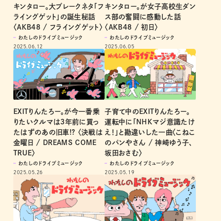
キンタロー。大ブレークネタ「フ
キンタロー。が女子高校生ダン
ライングゲット」の誕生秘話
ス部の奮闘に感動した話
〈AKB48 / フライングゲット〉
〈AKB48 / 初日〉
わたしのドライブミュージック
わたしのドライブミュージック
2025.06.12
2025.06.05
EXITりんたろー。が今一番乗
子育て中のEXITりんたろー。
りたいクルマは3年前に買っ
運転中に「NHKマジ意識たけ
たはずのあの旧車!? 〈決戦は
え！」と勘違いした一曲〈こねこ
金曜日 / DREAMS COME
のパンやさん / 神崎ゆう子、
TRUE〉
坂田おさむ〉
わたしのドライブミュージック
わたしのドライブミュージック
2025.05.26
2025.05.19