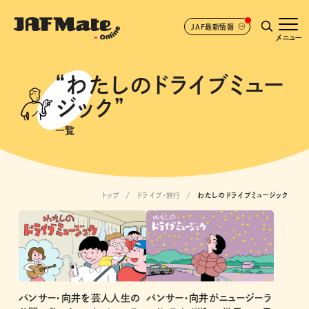
JAF最新情報
メニュー
“わたしのドライブミュー
ジック”
一覧
トップ
ドライブ･旅行
わたしのドライブミュージック
パンサー・向井を芸人人生の
パンサー・向井がニュージーラ