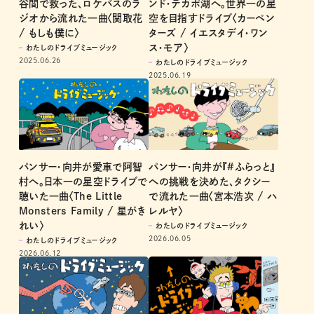
谷間で救った、ロケバスのラ
ンド・テカポ湖へ。世界一の星
ジオから流れた一曲〈関取花
空を目指すドライブ〈カーペン
/ もしも僕に〉
ターズ / イエスタデイ・ワン
ス・モア〉
わたしのドライブミュージック
2025.06.26
わたしのドライブミュージック
2025.06.19
パンサー・向井が愛車で阿智
パンサー・向井が『#ふらっと』
村へ。日本一の星空ドライブで
への挑戦を決めた、タクシー
聴いた一曲〈The Little
で流れた一曲〈宮本浩次 / ハ
Monsters Family / 星がき
レルヤ〉
れい〉
わたしのドライブミュージック
2026.06.05
わたしのドライブミュージック
2026.06.12