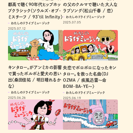
都高で聴く90年代ヒップホッ
の父のクルマで聴いた大人な
プクラシック〈ソウルズ・オブ・
ラブソング〈松山千春 / 恋〉
ミスチーフ / 93’til Infinity〉
わたしのドライブミュージック
2025.07.05
わたしのドライブミュージック
2025.07.12
キンタロー。がアンミカの影響
失恋でボロボロになったキン
で買ったボルボと愛犬の思い
タロー。を救った名曲〈DJ
出〈桑田佳祐 / 明日晴れるか
OZMA / 疾風迅雷～命
な〉
BOM-BA-YE～〉
わたしのドライブミュージック
わたしのドライブミュージック
2025.06.26
2025.06.19