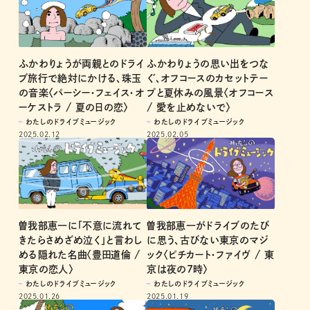
ふかわりょうが両親とのドライ
ふかわりょうの思い出をつな
ブ旅行で絶対にかける、珠玉
ぐ、オフコースのカセットテー
の音楽〈パーシー・フェイス・オ
プと夏休みの風景〈オフコース
ーケストラ / 夏の日の恋〉
/ 愛を止めないで〉
わたしのドライブミュージック
わたしのドライブミュージック
2025.02.12
2025.02.05
曽我部恵一に「不意に流れて
曽我部恵一がドライブのたび
きたらさめざめ泣く」と言わし
に思う、古びない東京のマジ
める隠れた名曲〈豊田道倫 /
ック〈ピチカート・ファイヴ / 東
東京の恋人〉
京は夜の7時〉
わたしのドライブミュージック
わたしのドライブミュージック
2025.01.26
2025.01.19