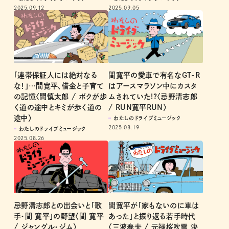
2025.09.12
2025.09.05
「連帯保証人には絶対なる
間寛平の愛車で有名なGT-R
な！」…間寛平、借金と子育て
はアースマラソン中にカスタ
の記憶〈間慎太郎 / ボクが歩
ムされていた!?〈忌野清志郎
く道の途中とキミが歩く道の
/ RUN寛平RUN〉
途中〉
わたしのドライブミュージック
2025.08.19
わたしのドライブミュージック
2025.08.26
忌野清志郎との出会いと「歌
間寛平が「家もないのに車は
手・間 寛平」の野望〈間 寛平
あった」と振り返る若手時代
/ ジャングル・ジム〉
〈三波春夫 / 元禄桜吹雪 決