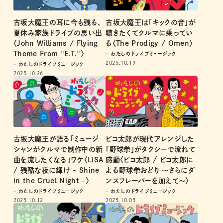
古坂大魔王の耳に今も残る、
古坂大魔王は「キックの音」が
夏休み家族ドライブの思い出
聴きたくてクルマに乗ってい
〈John Williams / Flying
る〈The Prodigy / Omen〉
Theme From "E.T."〉
わたしのドライブミュージック
2025.10.19
わたしのドライブミュージック
2025.10.26
古坂大魔王が語る「ミュージ
ピコ太郎が現代アレンジした
シャンがクルマで制作中の新
「野球拳」がタクシーで流れて
曲を流したくなる」ワケ〈LiSA
感動〈ピコ太郎 / ピコ太郎に
/ 残酷な夜に輝け - Shine
よる野球拳おどり 〜さらにダ
in the Cruel Night -〉
ンスフレーバーを加えて〜〉
わたしのドライブミュージック
わたしのドライブミュージック
2025.10.12
2025.10.05