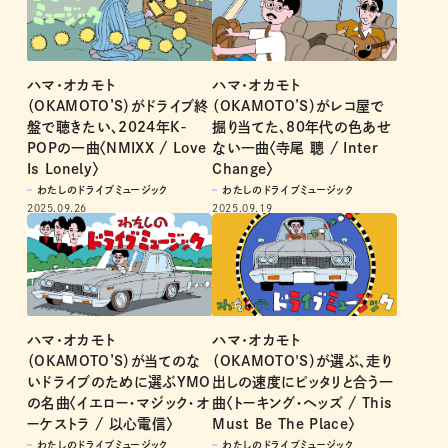
ハマ･オカモト
ハマ･オカモト
（OKAMOTO’S）がドライブ終
（OKAMOTO’S）がレコ屋で
盤で聴きたい、2024年K-
掘り当てた、80年代の色あせ
POPの一曲〈NMIXX / Love
ない一曲〈寺尾 聰 / Inter
Is Lonely〉
Change〉
わたしのドライブミュージック
わたしのドライブミュージック
2025.09.26
2025.09.19
ハマ･オカモト
ハマ･オカモト
（OKAMOTO’S）が当てのな
（OKAMOTO'S）が選ぶ、走り
いドライブのために選ぶYMO
出しの速度にピッタリと合う一
の名曲〈イエロー・マジック・オ
曲〈トーキング・ヘッズ / This
ーケストラ / 以心電信〉
Must Be The Place〉
わたしのドライブミュージック
わたしのドライブミュージック