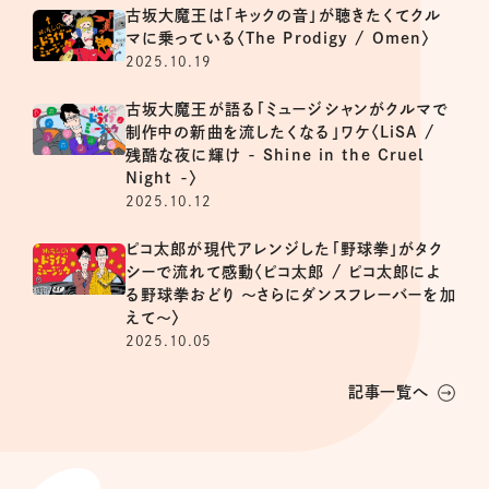
古坂大魔王は「キックの音」が聴きたくてクル
マに乗っている〈The Prodigy / Omen〉
2025.10.19
古坂大魔王が語る「ミュージシャンがクルマで
制作中の新曲を流したくなる」ワケ〈LiSA /
残酷な夜に輝け - Shine in the Cruel
Night -〉
2025.10.12
ピコ太郎が現代アレンジした「野球拳」がタク
シーで流れて感動〈ピコ太郎 / ピコ太郎によ
る野球拳おどり 〜さらにダンスフレーバーを加
えて〜〉
2025.10.05
記事一覧へ