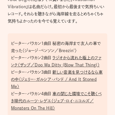
Vibration』は名曲だらけ。最初から最後まで気持ちいい
レコード。それらを聴きながら海岸線を走るとめちゃくちゃ
気持ちよかったのを今でも覚えています。
ピーター・バラカン1曲目 秘密の海岸まで友人の車で
走った〈ジョージ・ベンソン／Breezin'〉
ピーター・バラカン2曲目
ラジオから流れた極上のファ
ンク〈ザップ／Doo Wa Ditty (Blow That Thing)〉
ピーター・バラカン3曲目
新しい音楽を見つけるなら車
の中〈ジェリー・ガルシア・バンド / And It Stoned
Me〉
ピーター・バラカン4曲目
車の閉じた環境でこそ聴くべ
き現代のルーツ・レゲエ〈ジェブ・ロイ・ニコルズ／
Monsters On The Hill〉