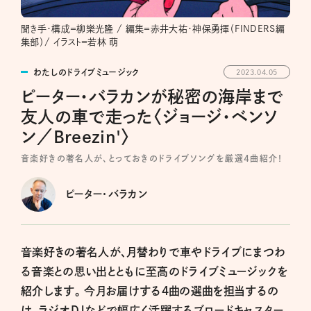
聞き手・構成＝柳樂光隆 / 編集＝赤井大祐・神保勇揮（FINDERS編
集部）/ イラスト＝若林 萌
わたしのドライブミュージック
2023.04.05
ピーター・バラカンが秘密の海岸まで
友人の車で走った〈ジョージ・ベンソ
ン／Breezin'〉
音楽好きの著名人が、とっておきのドライブソングを厳選４曲紹介！
ピーター・バラカン
音楽好きの著名人が、月替わりで車やドライブにまつわ
る音楽との思い出とともに至高のドライブミュージックを
紹介します。 今月お届けする４曲の選曲を担当するの
は、ラジオDJなどで幅広く活躍するブロードキャスター