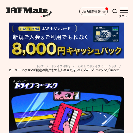
JAF最新情報
メニュー
トップ
ドライブ･旅行
わたしのドライブミュージック
ピーター・バラカンが秘密の海岸まで友人の車で走った〈ジョージ・ベンソン／Breezin'〉