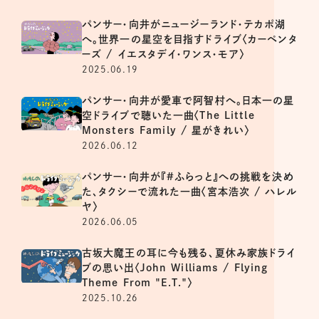
パンサー・向井がニュージーランド・テカポ湖
へ。世界一の星空を目指すドライブ〈カーペンタ
ーズ / イエスタデイ・ワンス・モア〉
2025.06.19
パンサー・向井が愛車で阿智村へ。日本一の星
空ドライブで聴いた一曲〈The Little
Monsters Family / 星がきれい〉
2026.06.12
パンサー・向井が『#ふらっと』への挑戦を決め
た、タクシーで流れた一曲〈宮本浩次 / ハレル
ヤ〉
2026.06.05
古坂大魔王の耳に今も残る、夏休み家族ドライ
ブの思い出〈John Williams / Flying
Theme From "E.T."〉
2025.10.26