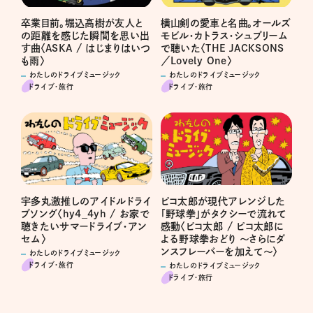
卒業目前。堀込高樹が友人と
横山剣の愛車と名曲。オールズ
の距離を感じた瞬間を思い出
モビル・カトラス・シュプリーム
す曲〈ASKA / はじまりはいつ
で聴いた〈THE JACKSONS
も雨〉
／Lovely One〉
わたしのドライブミュージック
わたしのドライブミュージック
ドライブ･旅行
ドライブ･旅行
宇多丸激推しのアイドルドライ
ピコ太郎が現代アレンジした
ブソング〈hy4_4yh / お家で
「野球拳」がタクシーで流れて
聴きたいサマードライブ・アン
感動〈ピコ太郎 / ピコ太郎に
セム〉
よる野球拳おどり 〜さらにダ
ンスフレーバーを加えて〜〉
わたしのドライブミュージック
ドライブ･旅行
わたしのドライブミュージック
ドライブ･旅行