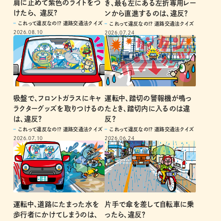
肩に止めて紫色のライトをつ
き、最も左にある左折専用レー
けたら、 違反?
ンから直進するのは、違反？
これって違反なの!? 道路交通法クイズ
これって違反なの!? 道路交通法クイズ
2026.08.10
2026.07.24
吸盤で、フロントガラスにキャ
運転中、踏切の警報機が鳴っ
ラクターグッズを取りつけるの
たとき、踏切内に入るのは違
は、違反？
反？
これって違反なの!? 道路交通法クイズ
これって違反なの!? 道路交通法クイズ
2026.07.10
2026.06.24
運転中、道路にたまった水を
片手で傘を差して自転車に乗
歩行者にかけてしまうのは、
ったら、違反？