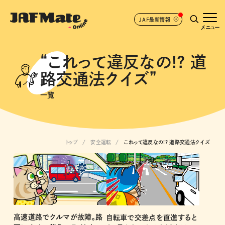
JAF最新情報
メニュー
“これって違反なの!? 道
路交通法クイズ”
一覧
トップ
安全運転
これって違反なの!? 道路交通法クイズ
高速道路でクルマが故障。路
自転車で交差点を直進すると