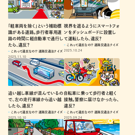
「軽車両を除く」という補助標
視界を遮るようにスマートフォ
識がある道路。歩行者専用道
ンをダッシュボードに設置し
路の時間に軽自動車で通行し
て運転したら、違反？
たら、違反？
これって違反なの!? 道路交通法クイズ
2025.10.24
これって違反なの!? 道路交通法クイズ
2025.11.10
追い越し車線が混んでいるの
自転車に乗って歩行者と軽く
で、左の走行車線から追い越
接触。警察に届けなかったら、
したら、違反？
違反？
これって違反なの!? 道路交通法クイズ
これって違反なの!? 道路交通法クイズ
2025.10.10
2025.09.24