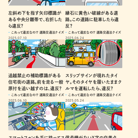
左斜め下を指す矢印標識が
縁石に黄色い破線がある道
ある中央分離帯で、右折した
路。この道路に駐車したら違
ら違反?
反？
これって違反なの!? 道路交通法クイズ
これって違反なの!? 道路交通法クイズ
2025.07.10
2025.06.24
追越禁止の補助標識がある
スリップサインが現れたタイ
住宅街の道路。前を走る一般
ヤ。そのタイヤを履いたままク
原付を追い越すのは、違反？
ルマを運転したら、違反？
これって違反なの!? 道路交通法クイズ
これって違反なの!? 道路交通法クイズ
2025.06.10
2025.05.24
スマートフォンを手に持ってス
信号機がないY字の交差点。