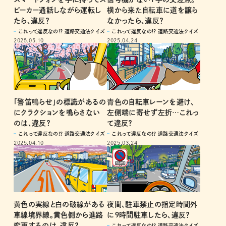
ピーカー通話しながら運転し
横から来た自転車に道を譲ら
たら、違反？
なかったら、違反？
これって違反なの!? 道路交通法クイズ
これって違反なの!? 道路交通法クイズ
2025.05.10
2025.04.24
「警笛鳴らせ」の標識があるの
青色の自転車レーンを避け、
にクラクションを鳴らさない
左側端に寄せず左折…これっ
のは、違反？
て違反？
これって違反なの!? 道路交通法クイズ
これって違反なの!? 道路交通法クイズ
2025.04.10
2025.03.24
黄色の実線と白の破線がある
夜間、駐車禁止の指定時間外
車線境界線。黄色側から進路
に９時間駐車したら、違反？
変更するのは、違反？
これって違反なの!? 道路交通法クイズ