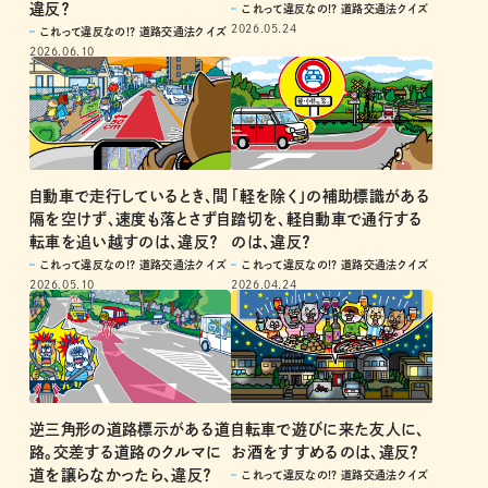
違反？
これって違反なの!? 道路交通法クイズ
2026.05.24
これって違反なの!? 道路交通法クイズ
2026.06.10
自動車で走行しているとき、間
「軽を除く」の補助標識がある
隔を空けず、速度も落とさず自
踏切を、軽自動車で通行する
転車を追い越すのは、違反？
のは、違反？
これって違反なの!? 道路交通法クイズ
これって違反なの!? 道路交通法クイズ
2026.05.10
2026.04.24
逆三角形の道路標示がある道
自転車で遊びに来た友人に、
路。交差する道路のクルマに
お酒をすすめるのは、違反？
道を譲らなかったら、違反？
これって違反なの!? 道路交通法クイズ