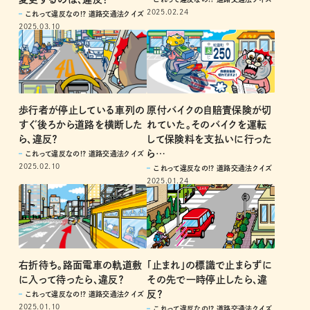
2025.02.24
これって違反なの!? 道路交通法クイズ
2025.03.10
歩行者が停止している車列の
原付バイクの自賠責保険が切
すぐ後ろから道路を横断した
れていた。そのバイクを運転
ら、違反？
して保険料を支払いに行った
ら…
これって違反なの!? 道路交通法クイズ
2025.02.10
これって違反なの!? 道路交通法クイズ
2025.01.24
「止まれ」の標識で止まらずに
右折待ち。路面電車の軌道敷
その先で一時停止したら、違
に入って待ったら、違反？
反？
これって違反なの!? 道路交通法クイズ
2025.01.10
これって違反なの!? 道路交通法クイズ