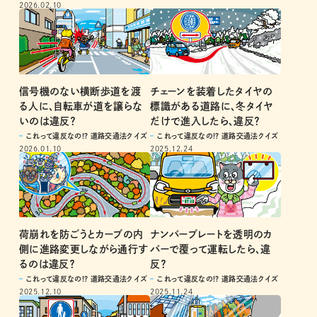
2026.02.10
信号機のない横断歩道を渡
チェーンを装着したタイヤの
る人に、自転車が道を譲らな
標識がある道路に、冬タイヤ
いのは違反？
だけで進入したら、違反？
これって違反なの!? 道路交通法クイズ
これって違反なの!? 道路交通法クイズ
2026.01.10
2025.12.24
荷崩れを防ごうとカーブの内
ナンバープレートを透明のカ
側に進路変更しながら通行す
バーで覆って運転したら、違
るのは違反？
反？
これって違反なの!? 道路交通法クイズ
これって違反なの!? 道路交通法クイズ
2025.12.10
2025.11.24