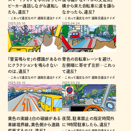
ピーカー通話しながら運転し
横から来た自転車に道を譲ら
たら、違反？
なかったら、違反？
これって違反なの!? 道路交通法クイズ
これって違反なの!? 道路交通法クイズ
2025.05.10
2025.04.24
「警笛鳴らせ」の標識があるの
青色の自転車レーンを避け、
にクラクションを鳴らさない
左側端に寄せず左折…これっ
のは、違反？
て違反？
これって違反なの!? 道路交通法クイズ
これって違反なの!? 道路交通法クイズ
2025.04.10
2025.03.24
黄色の実線と白の破線がある
夜間、駐車禁止の指定時間外
車線境界線。黄色側から進路
に９時間駐車したら、違反？
変更するのは、違反？
これって違反なの!? 道路交通法クイズ