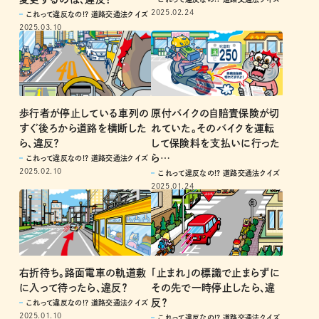
2025.02.24
これって違反なの!? 道路交通法クイズ
2025.03.10
歩行者が停止している車列の
原付バイクの自賠責保険が切
すぐ後ろから道路を横断した
れていた。そのバイクを運転
ら、違反？
して保険料を支払いに行った
ら…
これって違反なの!? 道路交通法クイズ
2025.02.10
これって違反なの!? 道路交通法クイズ
2025.01.24
「止まれ」の標識で止まらずに
右折待ち。路面電車の軌道敷
その先で一時停止したら、違
に入って待ったら、違反？
反？
これって違反なの!? 道路交通法クイズ
2025.01.10
これって違反なの!? 道路交通法クイズ