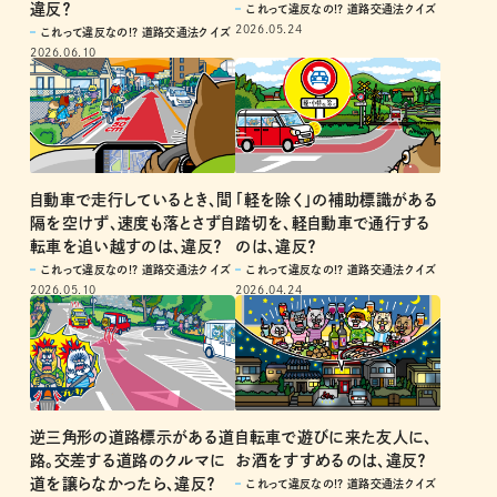
違反？
これって違反なの!? 道路交通法クイズ
2026.05.24
これって違反なの!? 道路交通法クイズ
2026.06.10
自動車で走行しているとき、間
「軽を除く」の補助標識がある
隔を空けず、速度も落とさず自
踏切を、軽自動車で通行する
転車を追い越すのは、違反？
のは、違反？
これって違反なの!? 道路交通法クイズ
これって違反なの!? 道路交通法クイズ
2026.05.10
2026.04.24
逆三角形の道路標示がある道
自転車で遊びに来た友人に、
路。交差する道路のクルマに
お酒をすすめるのは、違反？
道を譲らなかったら、違反？
これって違反なの!? 道路交通法クイズ