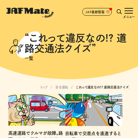
JAF最新情報
メニュー
“これって違反なの!? 道
路交通法クイズ”
一覧
トップ
安全運転
これって違反なの!? 道路交通法クイズ
高速道路でクルマが故障。路
自転車で交差点を直進すると