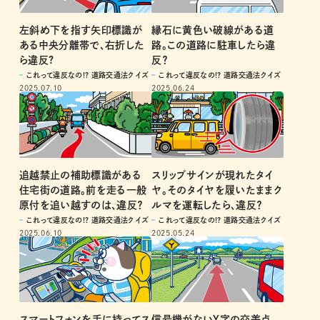
左斜め下を指す矢印標識が
縁石に黄色い破線がある道
ある中央分離帯で、右折した
路。この道路に駐車したら違
ら違反?
反？
これって違反なの!? 道路交通法クイズ
これって違反なの!? 道路交通法クイズ
2025.07.10
2025.06.24
追越禁止の補助標識がある
スリップサインが現れたタイ
住宅街の道路。前を走る一般
ヤ。そのタイヤを履いたままク
原付を追い越すのは、違反？
ルマを運転したら、違反？
これって違反なの!? 道路交通法クイズ
これって違反なの!? 道路交通法クイズ
2025.06.10
2025.05.24
スマートフォンを手に持ってス
信号機がないY字の交差点。