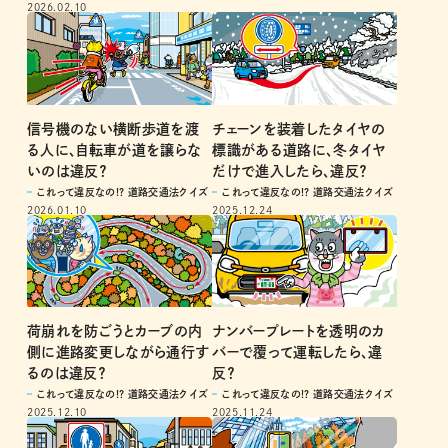
2026.02.10
信号機のない横断歩道を渡
チェーンを装着したタイヤの
る人に、自転車が道を譲らな
標識がある道路に、冬タイヤ
いのは違反？
だけで進入したら、違反？
これって違反なの!? 道路交通法クイズ
これって違反なの!? 道路交通法クイズ
2026.01.10
2025.12.24
荷崩れを防ごうとカーブの内
ナンバープレートを透明のカ
側に進路変更しながら通行す
バーで覆って運転したら、違
るのは違反？
反？
これって違反なの!? 道路交通法クイズ
これって違反なの!? 道路交通法クイズ
2025.12.10
2025.11.24