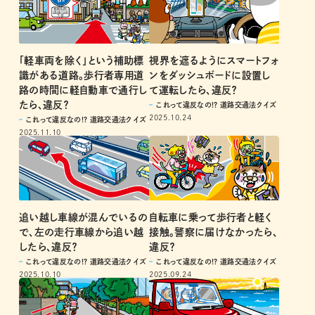
「軽車両を除く」という補助標
視界を遮るようにスマートフォ
識がある道路。歩行者専用道
ンをダッシュボードに設置し
路の時間に軽自動車で通行し
て運転したら、違反？
たら、違反？
これって違反なの!? 道路交通法クイズ
2025.10.24
これって違反なの!? 道路交通法クイズ
2025.11.10
追い越し車線が混んでいるの
自転車に乗って歩行者と軽く
で、左の走行車線から追い越
接触。警察に届けなかったら、
したら、違反？
違反？
これって違反なの!? 道路交通法クイズ
これって違反なの!? 道路交通法クイズ
2025.10.10
2025.09.24