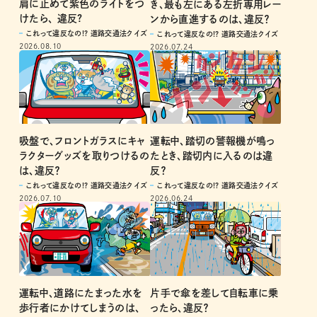
肩に止めて紫色のライトをつ
き、最も左にある左折専用レー
けたら、 違反?
ンから直進するのは、違反？
これって違反なの!? 道路交通法クイズ
これって違反なの!? 道路交通法クイズ
2026.08.10
2026.07.24
吸盤で、フロントガラスにキャ
運転中、踏切の警報機が鳴っ
ラクターグッズを取りつけるの
たとき、踏切内に入るのは違
は、違反？
反？
これって違反なの!? 道路交通法クイズ
これって違反なの!? 道路交通法クイズ
2026.07.10
2026.06.24
運転中、道路にたまった水を
片手で傘を差して自転車に乗
歩行者にかけてしまうのは、
ったら、違反？