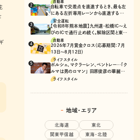
自動車
自転車で交差点を直進するとき、最も左
花
にある左折専用レーンから直進するの
を
は、違反？
安全運転
【令和8年熊本地震】九州道・松橋IC～え
びのICで通行止め続く。解除区間と東九
州道の迂回ルート
自動車
ギ
2026年7月賞金クロス（応募期間：7月
13日～8月12日）
ライフスタイル
ポルシェ、マクラーレン、ベントレー…「ク
ルマは男のロマン」 田原俊彦の華麗な
る愛車遍歴
ライフスタイル
地域・エリア
北海道
東北
関東甲信越
東海・北陸