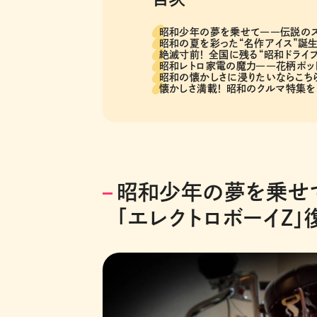
昭和少年の夢を乗せて――伝説のスー
昭和の夏を彩った“名作アイス”誕生
絶滅寸前！ 全国に残る“昭和ドライ
昭和レトロ家電の魔力――花柄ポッ
昭和の懐かしさに浸りたいならこちら
懐かしさ満載！ 昭和のクルマ特集を
昭和少年の夢を乗せ
「エレクトロボーイZ」