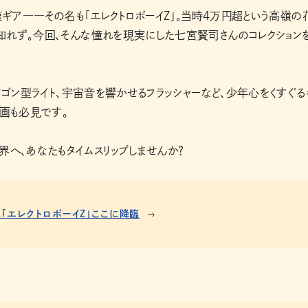
速ギア――その名も「エレクトロボーイZ」。当時4万円超という高嶺の
知れず。今回、そんな憧れを現実にした七宮賢司さんのコレクション
タゴン型ライト、宇宙音を響かせるフラッシャーなど、少年心をくすぐる
動画も必見です。
界へ、あなたもタイムスリップしませんか？
「エレクトロボーイZ」ここに降臨