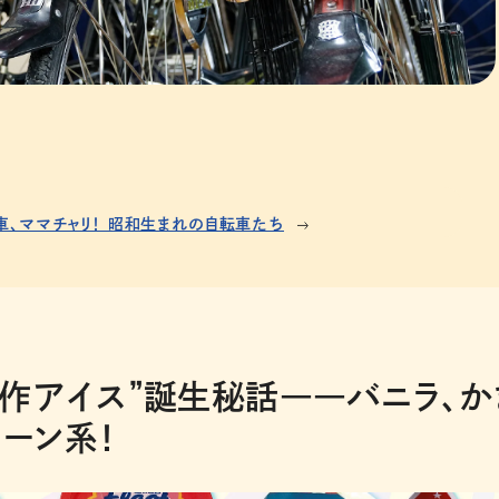
車、ママチャリ！ 昭和生まれの自転車たち
作アイス”誕生秘話――バニラ、か
コーン系！