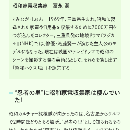
昭和家電収集家 冨永 潤
とみなが・じゅん 1969年、三重県生まれ。昭和に製
造された家電や日用品を収集するために7000万円を
つぎ込んだコレクター。三重県発の地域ドラマ『ラジカ
セ』（NHK）では、俳優・滝藤賢一が演じた主人公のモ
デルにもなった。現在は映画やテレビドラマで昭和の
シーンを撮影する際の美術品として、それらを貸し出す
「
昭和ハウス
」を運営する。
“忍者の里”に昭和家電収集家は棲んでい
た！
昭和カルチャー探検隊が向かったのは、名古屋からクルマ
で2時間ほどのとある場所。“忍者の里”として知られるその
地に、われわれが“密書”（←取材依頼のメールですね）を