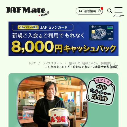
JAF最新情報
メニュー
トップ
ライフスタイル
懐かしの「昭和カルチャー探検隊」
こんなのあったんだ！ 奇妙な昭和レトロ家電大百科【前編】