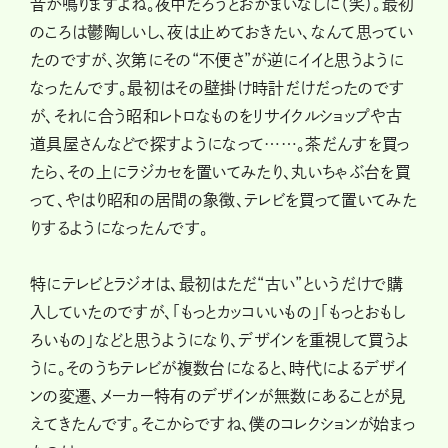
音が鳴りますよね。夜中だろうとおかまいなしに（笑）。最初
のころは鬱陶しいし、夜は止めておきたい、なんて思ってい
たのですが、次第にその“不便さ”が逆にイイと思うように
なったんです。最初はその壁掛け時計だけだったのです
が、それに合う昭和レトロなものをリサイクルショップや古
道具屋さんなどで探すようになって……。茶だんすを買っ
たら、その上にラジカセを置いてみたり、丸いちゃぶ台を買
って、やはり昭和の居間の象徴、テレビを買って置いてみた
りするようになったんです。
特にテレビとラジオは、最初はただ“古い”というだけで購
入していたのですが、「もっとカッコいいもの」「もっとおもし
ろいもの」などと思うようになり、デザインを重視して買うよ
うに。そのうちテレビが複数台になると、時代によるデザイ
ンの変遷、メーカー特有のデザインが無数にあることが見
えてきたんです。そこからですね、僕のコレクションが始まっ