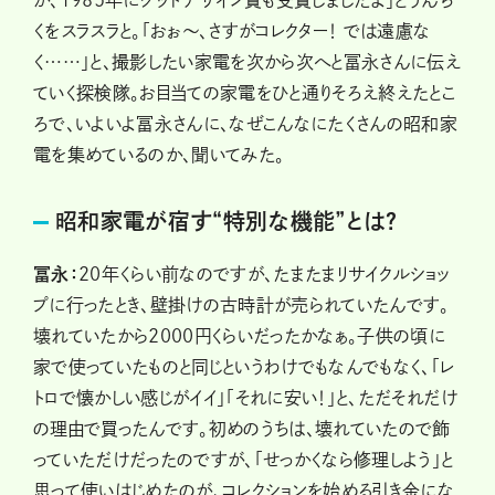
か、1985年にグッドデザイン賞も受賞しましたよ」とうんち
くをスラスラと。「おぉ〜、さすがコレクター！ では遠慮な
く……」と、撮影したい家電を次から次へと冨永さんに伝え
ていく探検隊。お目当ての家電をひと通りそろえ終えたとこ
ろで、いよいよ冨永さんに、なぜこんなにたくさんの昭和家
電を集めているのか、聞いてみた。
昭和家電が宿す“特別な機能”とは？
冨永：
20年くらい前なのですが、たまたまリサイクルショッ
プに行ったとき、壁掛けの古時計が売られていたんです。
壊れていたから2000円くらいだったかなぁ。子供の頃に
家で使っていたものと同じというわけでもなんでもなく、「レ
トロで懐かしい感じがイイ」「それに安い！」と、ただそれだけ
の理由で買ったんです。初めのうちは、壊れていたので飾
っていただけだったのですが、「せっかくなら修理しよう」と
思って使いはじめたのが、コレクションを始める引き金にな