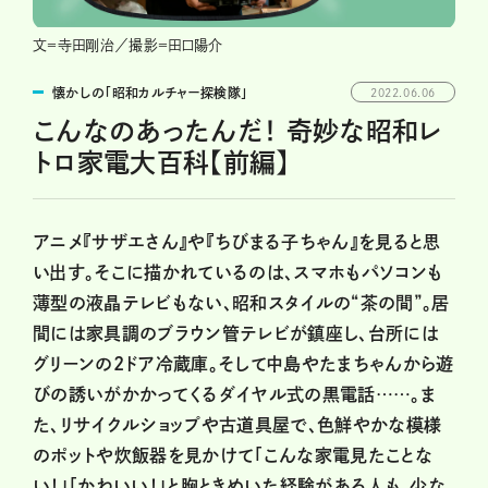
文＝寺田剛治／撮影＝田口陽介
懐かしの「昭和カルチャー探検隊」
2022.06.06
こんなのあったんだ！ 奇妙な昭和レ
トロ家電大百科【前編】
アニメ『サザエさん』や『ちびまる子ちゃん』を見ると思
い出す。そこに描かれているのは、スマホもパソコンも
薄型の液晶テレビもない、昭和スタイルの“茶の間”。居
間には家具調のブラウン管テレビが鎮座し、台所には
グリーンの2ドア冷蔵庫。そして中島やたまちゃんから遊
びの誘いがかかってくるダイヤル式の黒電話……。ま
た、リサイクルショップや古道具屋で、色鮮やかな模様
のポットや炊飯器を見かけて「こんな家電見たことな
い！」「かわいい！」と胸ときめいた経験がある人も、少な