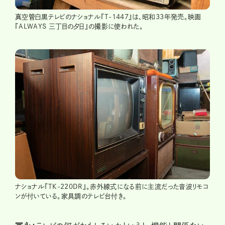
真空管白黒テレビのナショナル『T-1447』は、昭和33年発売。映画
『ALWAYS 三丁目の夕日』の撮影に使われた。
ナショナル『TK-220DR』。赤外線式になる前に主流だった音波リモコ
ンが付いている。家具調のテレビ台付き。