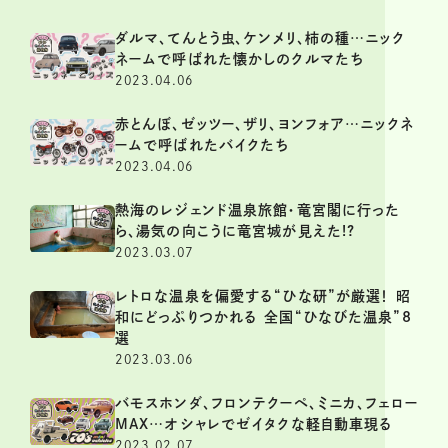
ダルマ、てんとう虫、ケンメリ、柿の種…ニック
ネームで呼ばれた懐かしのクルマたち
2023.04.06
赤とんぼ、ゼッツー、ザリ、ヨンフォア…ニックネ
ームで呼ばれたバイクたち
2023.04.06
熱海のレジェンド温泉旅館・竜宮閣に行った
ら、湯気の向こうに竜宮城が見えた!?
2023.03.07
レトロな温泉を偏愛する“ひな研”が厳選！ 昭
和にどっぷりつかれる 全国“ひなびた温泉”8
選
2023.03.06
バモスホンダ、フロンテクーペ、ミニカ、フェロー
MAX…オシャレでゼイタクな軽自動車現る
2023.02.07