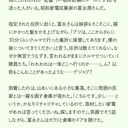
送った人がいる。昭和家電収集家の冨永潤さんだ。
指定された住所に赴くと、冨永さんは挨拶もそこそこに、額
にかかった髪をかき上げながら、「ブツは、ここからさらに
30分くらいクルマで行った場所に保管してあります。僕の
後についてきてください」と言う。住所は教えてくれない。な
ぜか無言でうなずき、言われるがままにクルマでついていく
隊員たち。「われわれは一体どこへ行くのか……」。ん？ 以
前もこんなことがあったような……デジャブ？
到着したのは、山あいにある小さな集落。そこに周囲の民
家とは一線を画す倉庫が現れた。「こちらです。少し……と
いうか、かなりゴチャゴチャしているので、取材したい家電
があれば言ってくださいね。探しますので」。笑顔でそう話
しながら、冨永さんはガラリと倉庫のドアを開けた。