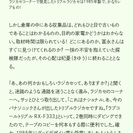
ラジカセコーナーで発見したトリプルラジカセは1985年製で、かなりレ
アもの！
しかし倉庫の中にある収集品は、どれもひと目で古いもの
であることはわかるものの、目的の家電かどうかはわからな
い。取材時間は限られている！ どこにあるのか、冨永さんは
すぐに見つけてくれるのか？ 一抹の不安を抱えていた探
検隊だったが、その心配は杞憂（きゆう）に終わることとな
る。
「あ、あの何かおもしろいラジカセって、ありますか？」と聞く
と、迷路のような通路を迷うことなく進み、ラジカセのコーナ
ーへ。サッとひとつ取り出して、「これはナショナル、あ、今の
パナソニックさんが出したトリプルラジカセですね。『ラブコ
ールトリプル RX-F333』といって、2巻同時にダビングでき
たので、テープのコピーを何本もする際に便利でした。確