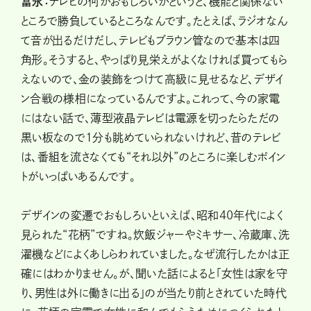
冨永：
テレビの何がおもしろいかというと、機能と関係ない
ところで勝負しているところなんです。たとえば、ラジオなん
て音が出るだけだし、テレビもブラウン管なので基本は四
角形。そうすると、やっぱり見栄えがよくなければ買ってもら
えないので、金の装飾をつけて高級に見せるなど、デザイ
ン合戦の様相になっているんですよ。これって、今の家電
にはない話で、薄型液晶テレビは電源を切ったらただの
黒い板なので1分も眺めていられないけれど、昔のテレビ
は、番組を流さなくても“それ以外”のところに楽しむポイン
トがいっぱいあるんです。
デザインの変遷でおもしろいといえば、昭和40年代によく
見られた“花柄”ですね。炊飯ジャーやミキサー、冷蔵庫、洗
濯機などによくあしらわれていました。なぜ流行したかは正
確にはわかりません。が、聞いた話によると「女性は家を守
り、男性は外に働きに出る」のが当たり前とされていた時代