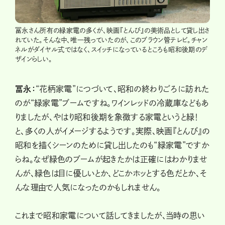
冨永さん所有の緑家電の多くが、映画『とんび』の美術品として貸し出さ
れていた。そんな中、唯一残っていたのが、このブラウン管テレビ。チャン
ネルがダイヤル式ではなく、スイッチになっているところも昭和後期のデ
ザインらしい。
冨永：
“花柄家電”につづいて、昭和の終わりごろに訪れた
のが“緑家電”ブームですね。ワインレッドの冷蔵庫などもあ
りましたが、やはり昭和後期を象徴する家電というと緑！
と、多くの人がイメージするようです。実際、映画『とんび』の
昭和を描くシーンのために貸し出したのも“緑家電”ですか
らね。なぜ緑色のブームが起きたかは正確にはわかりませ
んが、緑色は目に優しいとか、どこかホッとする色だとか、そ
んな理由で人気になったのかもしれません。
これまで昭和家電について話してきましたが、当時の思い