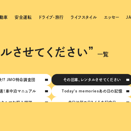
動車
安全運転
ドライブ・旅行
ライフスタイル
エッセー
J
タルさせてください”
一覧
!? JMO特命調査団
その旧車、レンタルさせてください
適！車中泊マニュアル
Today's memoriesあの日の記憶
のクルマお悩み相談
今日は何の日？ くるま記念日