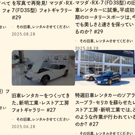
マツダ・RX-7（FD3S型）の
を写真で再発見! マツダ・RX-
すべて
車レンタカーに試乗。平成初
7（FD3S型） フォトギャラリー
 フォ
期のロータリースポーツは、
＃2９
でも美しさと速さを保ってい
その旧車、レンタルさせてください
さい
るのか? ＃29
2025.08.28
その旧車、レンタルさせてください
2025.08.28
） フ
特選旧車レンタカーのソアラ
旧車レンタカーをつくってき
スープラ・セリカを蘇らせた
た、新明工業・レストア工房
さい
ストア工房・新明工業では、
フォトギャラリー ＃27
のような作業が行われてい
その旧車、レンタルさせてください
のか? ＃27
2025.06.28
その旧車、レンタルさせてください