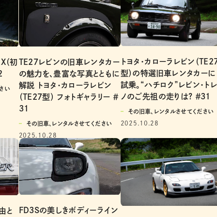
トヨタ・カローラレビン（TE2
X（初
TE27レビンの旧車レンタカー
型）の特選旧車レンタカーに
2
の魅力を、豊富な写真とともに
試乗。“ハチロク”レビン・ト
解説 トヨタ・カローラレビン
さい
ノのご先祖の走りは? ＃3１
（TE27型） フォトギャラリー ＃
31
その旧車、レンタルさせてください
2025.10.28
その旧車、レンタルさせてください
2025.10.28
FD3Sの美しきボディーライン
由と