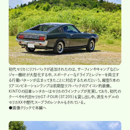
初代セリカにリフトバックが追加されたのは、サーフィンやキャンプなどレ
ジャー機材が大型化する中、スポーティーなドライブとレジャーを両立す
る行動パターンが広まってきたことに対応するためだという。縦型5本の
リアコンビネーションランプは前期型リフトバックのアイコン的装備。
KINTOの旧車レンタカーはセリカのラインナップが充実しており、初代の
クーペや6代目セリカGT-FOUR（ST205）も貸し出し中。派生モデルの
セリカXXや歴代スープラのレンタルもされている。
●画像クリックで本編へ