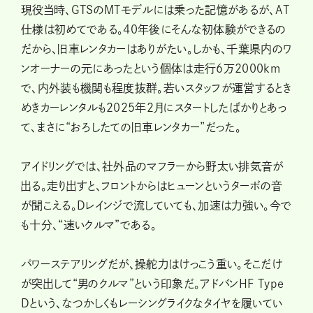
現役当時、GTSのMTモデルには乗った記憶があるが、AT
仕様は初めてである。40年後にそんな初体験ができるの
だから、旧車レンタカーはありがたい。しかも、千葉県内のワ
ンオーナーの元にあったという個体は走行６万2000km
で、内外装も機関も程度抜群。若いスタッフが運営するとき
めきカーレンタルも2025年２月にスタートしたばかりとあっ
て、まさに“おろしたての旧車レンタカー”だった。
アイドリングでは、社外品のマフラーから野太い排気音が
出る。走り出すと、フロントからはヒューンというターボの音
が聞こえる。Dレインジで流していても、加速は力強い。今で
も十分、“速いクルマ”である。
パワーステアリングだが、操舵力はけっこう重い。そこだけ
が突出して“男のクルマ”という印象だ。アドバンHF Type
Dという、なつかしくもレーシングライクなタイヤを履いてい