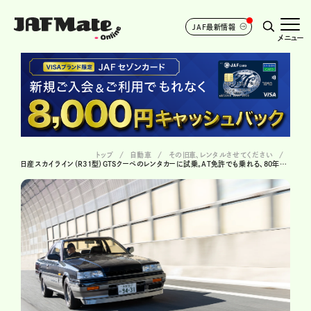
JAF最新情報
メニュー
トップ
自動車
その旧車、レンタルさせてください
日産スカイライン（R31型）GTSクーペのレンタカーに試乗。AT免許でも乗れる、80年代GTカー ＃24