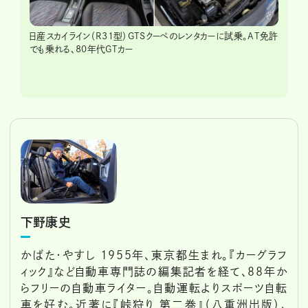
日産スカイライン（R31型）GTSクーペのレンタカーに試乗。AT免許
でも乗れる、80年代GTカー
下野康史
かばた・やすし 1955年、東京都生まれ。『カーグラフ
ィック』など自動車専門誌の編集記者を経て、88年か
らフリーの自動車ライター。自動運転よりスポーツ自転
車を好む。近著に『峠狩り 第二巻』（八重洲出版）、