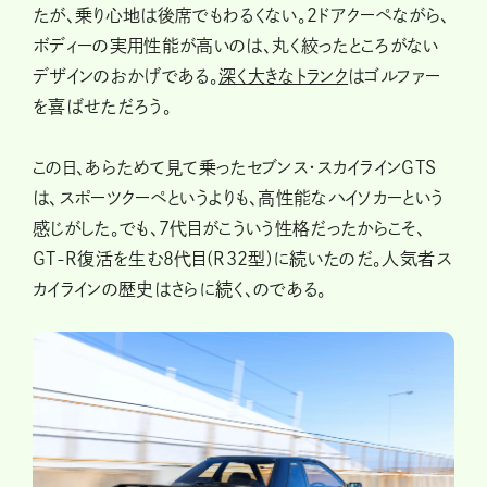
たが、乗り心地は後席でもわるくない。２ドアクーペながら、
ボディーの実用性能が高いのは、丸く絞ったところがない
デザインのおかげである。
深く大きなトランク
はゴルファー
を喜ばせただろう。
この日、あらためて見て乗ったセブンス・スカイラインGTS
は、スポーツクーペというよりも、高性能なハイソカーという
感じがした。でも、７代目がこういう性格だったからこそ、
GT-R復活を生む８代目(R32型)に続いたのだ。人気者ス
カイラインの歴史はさらに続く、のである。