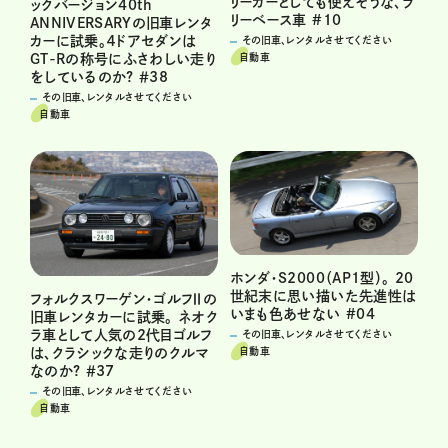
リーカーとしても使えそうな、ラ
ックバージョン40th
リーベース車 #10
ANNIVERSARYの旧車レンタ
カーに試乗。４ドアセダンは
その旧車、レンタルさせてください
自動車
GT-Rの称号にふさわしい走り
をしているのか? ＃38
その旧車、レンタルさせてください
自動車
ホンダ・S2000（AP1型）。 20
世紀末に思い描いた先進性は
フォルクスワーゲン・ゴルフⅡの
いまも色あせない #04
旧車レンタカーに試乗。 ネオク
ラ車として人気の2代目ゴルフ
その旧車、レンタルさせてください
自動車
は、クラシックな走りのクルマ
なのか? ＃37
その旧車、レンタルさせてください
自動車