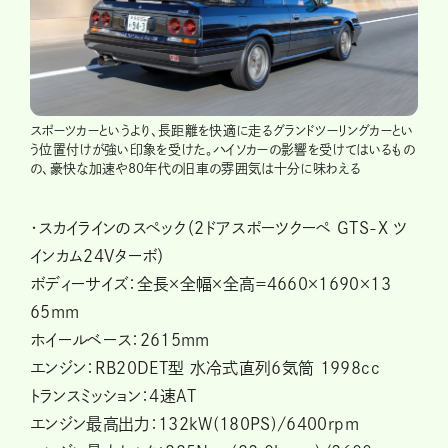
スポーツカーというより、長距離を快適に走るグランドツーリングカーとい
う位置付けが強い印象を受けた。ハイソカーの影響を受けてはいるもの
の、豪快な加速や80年代の旧車の雰囲気は十分に味わえる
・スカイラインのスペック（2ドアスポーツクーペ GTS-X ツ
インカム24Vターボ）
ボディーサイズ：全長×全幅×全高＝４660×169０×1３
65mm
ホイールベース：2615mm
エンジン：RB20DET型 水冷式直列6気筒 1998cc
トランスミッション：4速AT
エンジン最高出力：132kW(180PS)/6400rpm