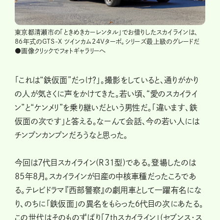
東京都清瀬市の「ときめきカーレンタル」でお借りしたスカイラインは、
86年式のGTS-X ツインカム24Ｖターボ。シリーズ最上級のグレードだ
●画像クリックでフォトギャラリーへ
「これは“鉄仮面”だっけ？」。撮影をしていると、通りがかり
の人が気さくに声をかけてきた。若い頃、“愛のスカイライ
ン”と“ケンメリ”を乗り継いだという男性だ。「違います、鉄
仮面の次です」と答える。なーんて会話、今の若い人には
チンプンカンプンだろうなと思った。
今回は７代目スカイライン(R31型)である。登場したのは
85年８月。スカイラインが日産の中核車種だったころであ
る。テレビドラマ『西部警察』の劇用車として一躍有名にな
り、のちに「鉄仮面」の異名をもらった６代目の次にあたる。
この世代はそのものずばり「７thスカイライン」(セブンス・ス