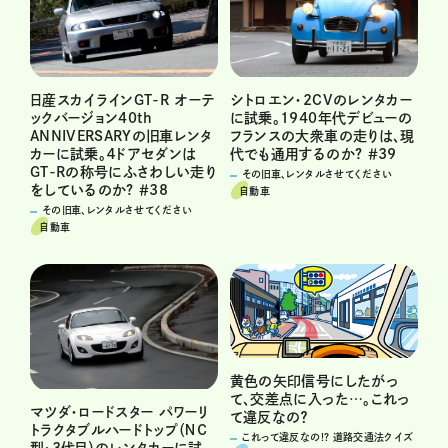
日産スカイラインGT-R オーテ
シトロエン・2CVのレンタカー
ックバージョン40th
に試乗。1940年代デビューの
ANNIVERSARYの旧車レンタ
フランスの大衆車の走りは、現
カーに試乗。４ドアセダンは
代でも通用するのか? ＃39
GT-Rの称号にふさわしい走り
その旧車、レンタルさせてください
をしているのか? ＃38
自動車
その旧車、レンタルさせてください
自動車
黄色の矢印信号にしたがっ
て、交差点に入った…。これっ
マツダ・ロードスター パワーリ
て違反なの？
トラクタブルハードトップ（ＮＣ
これって違反なの!? 道路交通法クイズ