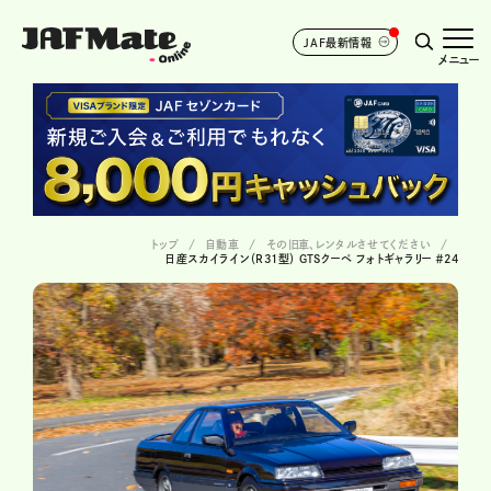
JAF最新情報
メニュー
トップ
自動車
その旧車、レンタルさせてください
日産スカイライン（R31型） GTSクーペ フォトギャラリー ＃24