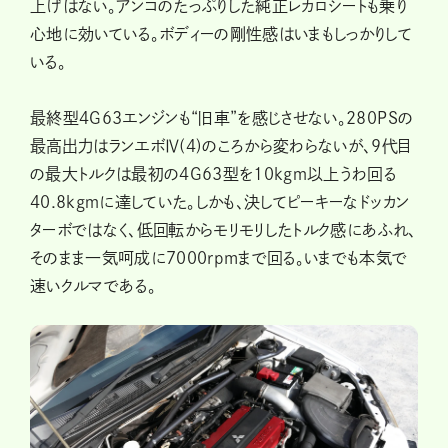
上げはない。アンコのたっぷりした純正レカロシートも乗り
心地に効いている。ボディーの剛性感はいまもしっかりして
いる。
最終型４G63エンジンも“旧車”を感じさせない。280PSの
最高出力はランエボⅣ(４)のころから変わらないが、９代目
の最大トルクは最初の４G63型を10kgｍ以上うわ回る
40.8kgｍに達していた。しかも、決してピーキーなドッカン
ターボではなく、低回転からモリモリしたトルク感にあふれ、
そのまま一気呵成に7000rpmまで回る。いまでも本気で
速いクルマである。