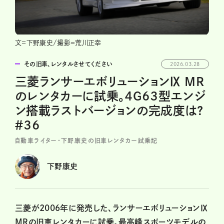
文=下野康史/撮影＝荒川正幸
その旧車、レンタルさせてください
2026.03.28
三菱ランサーエボリューションⅨ MR
のレンタカーに試乗。４G63型エンジ
ン搭載ラストバージョンの完成度は?
＃36
自動車ライター・下野康史の旧車レンタカー試乗記
下野康史
三菱が2006年に発売した、ランサーエボリューションⅨ
MRの旧車レンタカーに試乗。最高峰スポーツモデルの