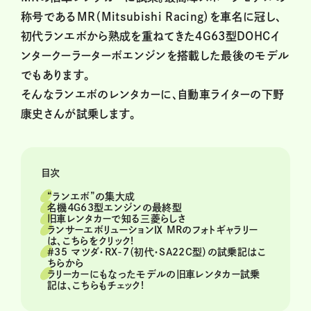
称号であるMR（Mitsubishi Racing）を車名に冠し、
初代ランエボから熟成を重ねてきた４G63型DOHCイ
ンタークーラーターボエンジンを搭載した最後のモデル
でもあります。
そんなランエボのレンタカーに、自動車ライターの下野
康史さんが試乗します。
目次
“ランエボ”の集大成
名機４Ｇ63型エンジンの最終型
旧車レンタカーで知る三菱らしさ
ランサーエボリューションⅨ MRのフォトギャラリー
は、こちらをクリック!
＃35 マツダ・RX-7（初代・SA22C型）の試乗記はこ
ちらから
ラリーカーにもなったモデルの旧車レンタカー試乗
記は、こちらもチェック!