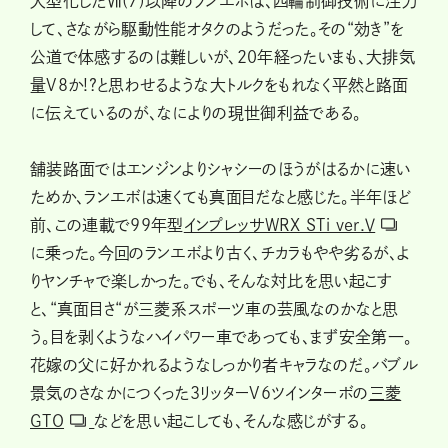
大型化したⅦ(7)以降のランエボは、四輪制御技術に注力
して、さながら駆動性能オタクのようだった。その“効き”を
公道で体感するのは難しいが、20年経ったいまも、大排気
量V8か!?と思わせるような大トルクをもれなく平然と路面
に伝えているのが、なによりの現世御利益である。
舗装路面ではエンジンよりシャシーのほうがはるかに速い
ためか、ランエボは速くても真面目だなと感じた。半年ほど
前、この連載で99年型
インプレッサWRX STi ver.Ⅴ
に乗った。今回のランエボより古く、チカラもやや劣るが、よ
りヤンチャで楽しかった。でも、そんな対比を思い起こす
と、“真面目さ“が三菱系スポーツ車の芸風なのかなと思
う。目を剥くようなハイパワー車であっても、まず安全第一。
花嫁の父に好かれるようなしっかり者キャラなのだ。バブル
景気のさなかにつくった３リッターV6ツインターボの
三菱
GTO
などを思い起こしても、そんな感じがする。