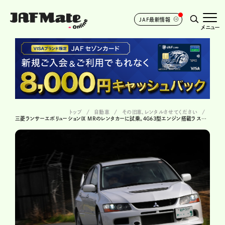
JAF最新情報
メニュー
トップ
自動車
その旧車、レンタルさせてください
三菱ランサーエボリューションⅨ MRのレンタカーに試乗。４G63型エンジン搭載ラストバージョンの完成度は? ＃36