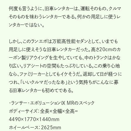
何度も言うように、旧車レンタカーは、運転そのもの、クルマ
そのものを味わうレンタカーである。何かの用足しに使うレ
ンタカーではない。
しかし、このランエボは万能高性能セダンとして、いまでも
用足しに使えそうな旧車レンタカーだった。高さ20cmのカ
ーボン製リアウイングを生やしていても、中のトランクはかな
り広い。リアシートの空間もたっぷりしている。この乗り心地
なら、ファミリーカーとしてもイケそうだ。返却して日が経つに
つれ、「いいクルマだったなあ」という気持ちがこんなに募
る旧車レンタカーも初めてである。
・ランサー・エボリューションⅨ MRのスペック
ボディーサイズ：全長×全幅×全高＝
4490×1770×1440mm
ホイールベース：2625mm