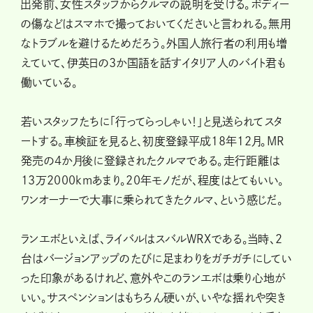
出発前、女性スタッフからクルマの説明を受ける。ボディー
の傷などはスマホで撮っておいてくださいと言われる。無用
なトラブルを避けるためだろう。外国人旅行者の利用も増
えていて、伊英日の3か国語を話すイタリア人のバイト君も
働いている。
若いスタッフたちに「行ってらっしゃい！」と見送られてスタ
ートする。車検証を見ると、初度登録平成18年12月。MR
発売の4か月後に登録されたクルマである。走行距離は
13万2000kmあまり。20年モノだが、程度はとてもいい。
ワンオーナーで大事に乗られてきたクルマ、という感じだ。
ランエボといえば、ライバルはスバルWRXである。当時、２
台はバージョンアップのたびに足まわりをガチガチにしてい
った印象があるけれど、意外やこのランエボは乗り心地が
いい。サスペンションはもちろん硬いが、いやな揺れや突き