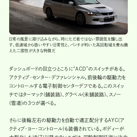
日常の風景に溶け込みながら、時にただ者ではない雰囲気を醸し出
す。低速域から扱いやすい日常性と、パンチが利いた高回転域を兼ね備
えた二面性が大きな特徴だ
ダッシュボードの目立つところに“ACD”のスイッチがある。
アクティブ・センター・デファレンシャル。前後輪の駆動力を
コントロールする電子制御センターデフである。このスイッ
チではターマック(舗装路)、グラベル(未舗装路)、スノー
(雪道)の３つが選べる。
さらに後輪左右の駆動力を自動で適正配分するAYC(ア
クティブ・ヨー・コントロール)も装備されている。ボディーが