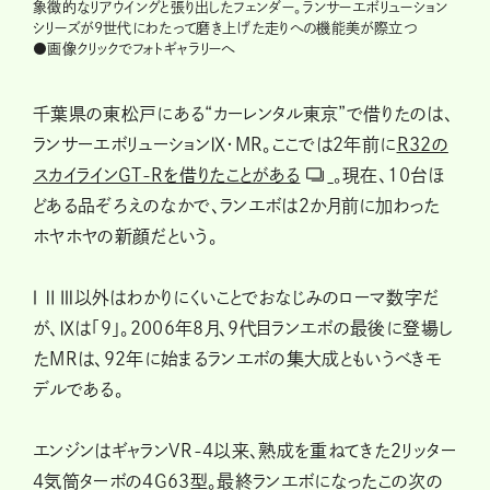
象徴的なリアウイングと張り出したフェンダー。ランサーエボリューション
シリーズが9世代にわたって磨き上げた走りへの機能美が際立つ
●画像クリックでフォトギャラリーへ
千葉県の東松戸にある“カーレンタル東京”で借りたのは、
ランサーエボリューションⅨ・MR。ここでは２年前に
R32の
スカイラインGT-Rを借りたことがある
。現在、10台ほ
どある品ぞろえのなかで、ランエボは２か月前に加わった
ホヤホヤの新顔だという。
Ⅰ Ⅱ Ⅲ以外はわかりにくいことでおなじみのローマ数字だ
が、Ⅸは「９」。2006年８月、９代目ランエボの最後に登場し
たMRは、92年に始まるランエボの集大成ともいうべきモ
デルである。
エンジンはギャランVR-4以来、熟成を重ねてきた2リッター
４気筒ターボの４G63型。最終ランエボになったこの次の