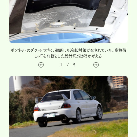
が凝縮
ボンネットのダクトも大きく、徹底した冷却対策がなされていた。高負荷
AC
走行を前提とした設計思想がうかがえる
1
/
5