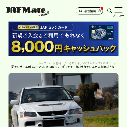
JAF最新情報
メニュー
トップ
自動車
その旧車、レンタルさせてください
三菱ランサーエボリューションⅨ MR フォトギャラリー 第3世代ランエボの集大成となったモデルを、写真で解説 ＃36