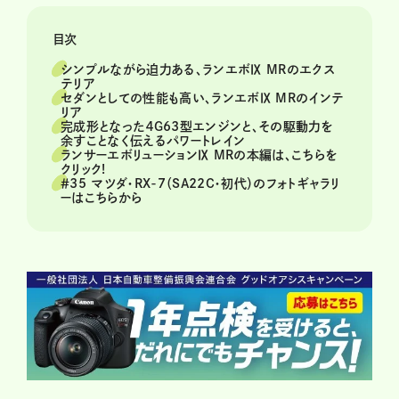
目次
シンプルながら迫力ある、ランエボⅨ MRのエクス
テリア
セダンとしての性能も高い、ランエボⅨ MRのインテ
リア
完成形となった４G63型エンジンと、その駆動力を
余すことなく伝えるパワートレイン
ランサーエボリューションⅨ MRの本編は、こちらを
クリック!
＃35 マツダ・RX-7（SA22C・初代）のフォトギャラリ
ーはこちらから