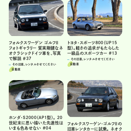
フォルクスワーゲン ゴルフⅡ
トヨタ・スポーツ800（UP15
フォトギャラリー 質実剛健なネ
型）。軽さの追求がもたらした
オクラシックドイツ車を、写真
一級品のスポーツカー #13
で解説 ＃37
その旧車、レンタルさせてください
自動車
その旧車、レンタルさせてください
自動車
ホンダ・S2000（AP1型）。 20
世紀末に思い描いた先進性は
フォルクスワーゲン・ゴルフⅡの
いまも色あせない #04
旧車レンタカーに試乗。 ネオク