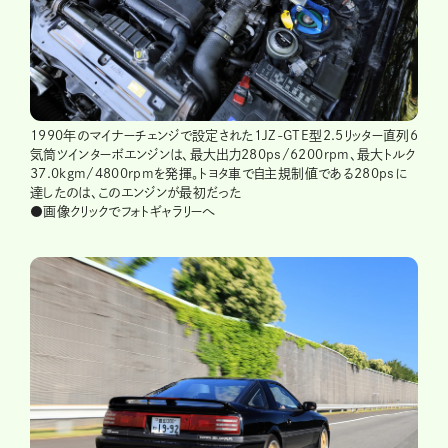
1990年のマイナーチェンジで設定された1JZ-GTE型2.5リッター直列6
気筒ツインターボエンジンは、最大出力280ps/6200rpm、最大トルク
37.0kgm/4800rpmを発揮。トヨタ車で自主規制値である280psに
達したのは、このエンジンが最初だった
●画像クリックでフォトギャラリーへ