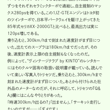
ずつをそれぞれセラミックターボで過給し、自主規制のマッ
クス280psを得ている。この1JZ‐GTEエンジンはトヨタ初
のツインターボで、日本平パークウェイを駆け上がってきた
85年式セリカXX・2000GTと比べると、最高出力は実に
120ps増しである。
乗り込むと、300km/hまで刻まれた速度計がまず目につ
いた。出たてのスープラは180km/hまでだったが、その
後、速度計表示上限の自主規制もなくなったのだ。
例によって、“ヴィンテージクラブ by KINTO”のレンタカー
にはそのクルマ固有の取扱い説明書が載っている。読んで
いて楽しい写真入りトリセツだ。乗り込むと、300km/hまで
刻まれた速度計がまず目についた。あとから付けられた社
外品のメーターなのだが、それに呼応して、トリセツの『Ｑ＆
Ａ』欄にはこんなやりとりがあった。
「時速300km/h出るの？」「出ません」、「サーキット走行し
たいのですが……」「ダメです」