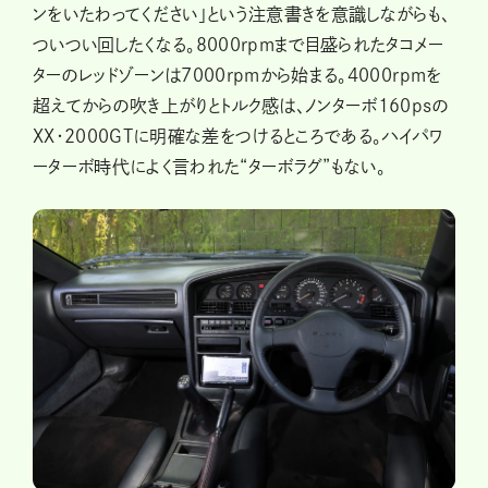
ンをいたわってください」という注意書きを意識しながらも、
ついつい回したくなる。8000rpmまで目盛られたタコメー
ターのレッドゾーンは7000rpmから始まる。4000rpmを
超えてからの吹き上がりとトルク感は、ノンターボ160psの
XX・2000GTに明確な差をつけるところである。ハイパワ
ーターボ時代によく言われた“ターボラグ”もない。