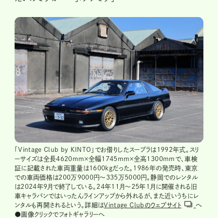
「Vintage Club by KINTO」でお借りしたスープラは1992年式。スリ
ーサイズは全長4620mm×全幅1745mm×全高1300mmで、車検
証に記載された車両重量は1600kgだった。1986年の発売時、東京
での車両価格は200万9000円～335万5000円。静岡でのレンタル
は2024年9月で終了している。24年11月～25年1月に開催される旧
車キャラバンではいったんラインアップから外れるが、また近いうちにレ
ンタルも再開されるという。詳細は
Vintage Clubのウェブサイト
へ
●画像クリックでフォトギャラリーへ