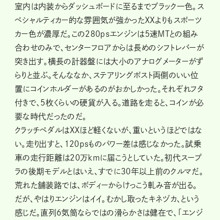
室内は内装からダッシュボードに至るまでブラック一色。ス
ペシャルティカー的な雰囲気が強かったXXよりもスポーツ
カー色が濃厚だ。この280psエンジンは5速MTとの組み
合わせのみで、センターフロアからは長めのシフトレバーが
突き出す。横長の計器盤には大小のアナログメーターがず
らりと並ぶ。そんななか、ステアリングポスト両側のいい位
置にコインホルダーがあるのがおかしかった。それぞれフタ
付きで、5枚くらいの硬貨が入る。道路を走ると、コインが必
要な時代だったのだ。
クラッチペダルはXXほど軽くないが、重いというほどではな
い。走り出すと、120psものパワー差は感じなかった。試乗
車の走行距離は20万kmに届こうとしていた。初代スープ
ラの後期モデルとはいえ、すでに30年以上前のクルマだ。
荒れた舗装路では、ボディーからけっこう軋み音が出る。
だが、やはりエンジンはイイ。むかし取ったキネヅカ、という
感じだ。直列6気筒ならではの滑らかさは健在で、「エンジ