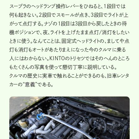
スープラのヘッドランプ操作レバーをひねると、1段目では
何も起きない。2段目でスモールが点き、3段目でライトが上
がって点灯する。ナゾの1段目は3段目から戻したときの待
機ポジションで、夜、ライトを上げたまま点灯/消灯をしたい
ときに使う。なんてことは、固定式ヘッドライトの、ましてや点
灯も消灯もオートがあたりまえになった今のクルマに乗る
人にはわからない。KINTOのトリセツではそのへんのところ
もたくさんの写真を使って懇切丁寧に説明している。
クルマの歴史に実車で触れることができるのも、旧車レンタ
カーの“意義”である。