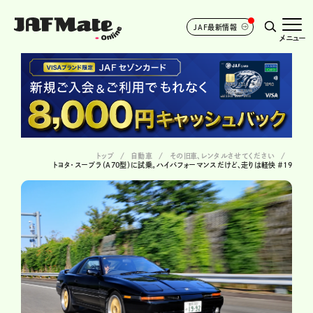
JAF最新情報
メニュー
トップ
自動車
その旧車、レンタルさせてください
トヨタ・スープラ（A70型）に試乗。ハイパフォーマンスだけど、走りは軽快 ＃19