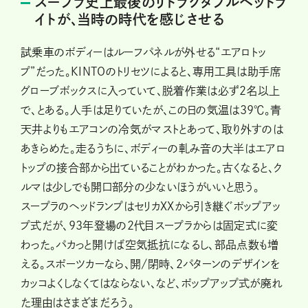
スープラ史上最後のリトラクタブルヘッドラ
イトが、当時の時代を感じさせる
試乗車のボディーはルーフパネルが外せる“エアロトッ
プ”だった。KINTOのトリセツによると、専用工具は助手席
グローブボックスに入っていて、脱着作業は必ず2名以上
で、とある。人手は足りていたが、この日の気温は39℃。青
天井よりもエアコンの冷気がマストとあって、取り外すのは
あきらめた。走るうちに、ボディーの軋み音の大半はエアロ
トップの接合部から出ていることがわかった。古くなると、ク
ルマは少しでも開口部分の少ないほうがいいと思う。
スープラのヘッドランプはセリカXXから引き継ぐポップアッ
プ式だが、93年登場の2代目スープラからは固定式に変
わった。パカっと開けば空気抵抗になるし、部品点数も増
える。スポーツカーなら、開/閉時、2パターンのデザインを
カッコよくしなくてはならない、など、ポップアップ式が廃れ
た理由はさまざまだろう。