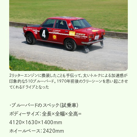
2リッターエンジンに換装したことも手伝って、太いトルクによる加速感が
印象的な510ブルーバード。1970年前後のラリーシーンを思い起こさせ
てくれるドライブとなった
・ブルーバードのスペック（試乗車）
ボディーサイズ：全長×全幅×全高＝
4120×1630×1400mm
ホイールベース：2420mm