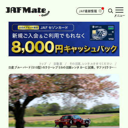
JAF最新情報
メニュー
トップ
自動車
その旧車、レンタルさせてください
日産ブルーバード（510型）のラリーレプリカの旧車レンタカーに試乗。 サファリラリーにも出場したブルーバードの実力は? ＃28