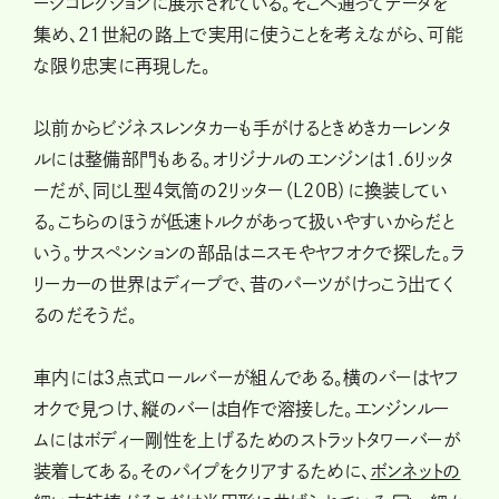
ージコレクションに展示されている。そこへ通ってデータを
集め、21世紀の路上で実用に使うことを考えながら、可能
な限り忠実に再現した。
以前からビジネスレンタカーも手がけるときめきカーレンタ
ルには整備部門もある。オリジナルのエンジンは1.6リッタ
ーだが、同じＬ型４気筒の２リッター（L20B）に換装してい
る。こちらのほうが低速トルクがあって扱いやすいからだと
いう。サスペンションの部品はニスモやヤフオクで探した。ラ
リーカーの世界はディープで、昔のパーツがけっこう出てく
るのだそうだ。
車内には３点式ロールバーが組んである。横のバーはヤフ
オクで見つけ、縦のバーは自作で溶接した。エンジンルー
ムにはボディー剛性を上げるためのストラットタワーバーが
装着してある。そのパイプをクリアするために、
ボンネットの