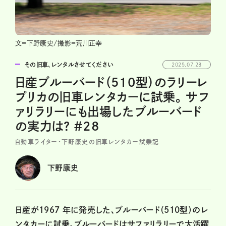
文＝下野康史/撮影＝荒川正幸
その旧車、レンタルさせてください
2025.07.28
日産ブルーバード（510型）のラリーレ
プリカの旧車レンタカーに試乗。 サフ
ァリラリーにも出場したブルーバード
の実力は? ＃28
自動車ライター・下野康史の旧車レンタカー試乗記
下野康史
日産が1967 年に発売した、ブルーバード（510型）のレ
ンタカーに試乗。ブルーバードはサファリラリーで大活躍