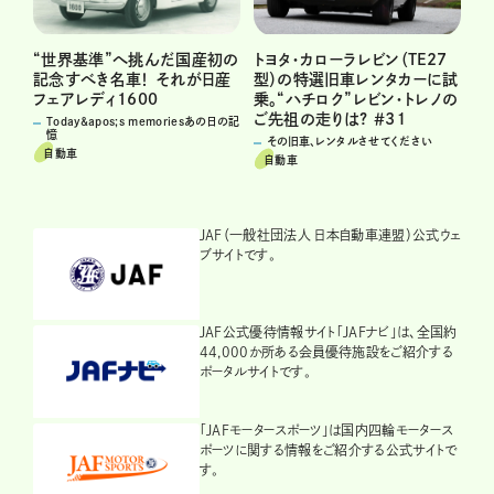
“世界基準”へ挑んだ国産初の
トヨタ・カローラレビン（TE27
記念すべき名車！ それが日産
型）の特選旧車レンタカーに試
フェアレディ1600
乗。“ハチロク”レビン・トレノの
ご先祖の走りは? ＃3１
Today&apos;s memoriesあの日の記
憶
その旧車、レンタルさせてください
自動車
自動車
JAF（一般社団法人 日本自動車連盟）公式ウェ
ブサイトです。
JAF公式優待情報サイト「JAFナビ」は、全国約
44,000か所ある会員優待施設をご紹介する
ポータルサイトです。
「JAFモータースポーツ」は国内四輪モータース
ポーツに関する情報をご紹介する公式サイトで
す。