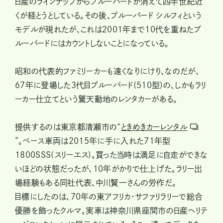
日産のラインナップからブルーバードが消えて四半世紀近
くが経とうとしている。その後、ブルーバード シルフィという
モデルが現れたが、これは2001年まで10代を重ねたブ
ルーバードにはカウントしないことになっている。
昭和の代表的ファミリーカーも遠くなりにけり、なのだが、
67年に登場した３代目ブルーバード(510型)の、しかもラリ
ーカー仕立てという驚天動地のレンタカーがある。
提供するのは東京都清瀬市の“
ときめきカーレンタル
”。ベース車両は2015年に手に入れた71年型
1800SSS(スリーエス)。買った当時は満足に自走ができな
いほどの状態だったが、10年がかりで仕上げた。ラリー出
場経験もある同社代表、中川賢一さんの労作だ。
目標にしたのは、70年の東アフリカ・サファリラリーで総合
優勝を飾ったクルマ。実車は神奈川県座間市の日産ヘリテ