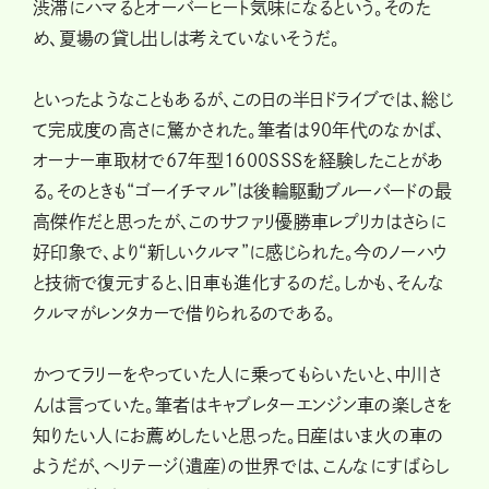
渋滞にハマるとオーバーヒート気味になるという。そのた
め、夏場の貸し出しは考えていないそうだ。
といったようなこともあるが、この日の半日ドライブでは、総じ
て完成度の高さに驚かされた。筆者は90年代のなかば、
オーナー車取材で67年型1600SSSを経験したことがあ
る。そのときも“ゴーイチマル”は後輪駆動ブルーバードの最
高傑作だと思ったが、このサファリ優勝車レプリカはさらに
好印象で、より“新しいクルマ”に感じられた。今のノーハウ
と技術で復元すると、旧車も進化するのだ。しかも、そんな
クルマがレンタカーで借りられるのである。
かつてラリーをやっていた人に乗ってもらいたいと、中川さ
んは言っていた。筆者はキャブレターエンジン車の楽しさを
知りたい人にお薦めしたいと思った。日産はいま火の車の
ようだが、ヘリテージ(遺産)の世界では、こんなにすばらし