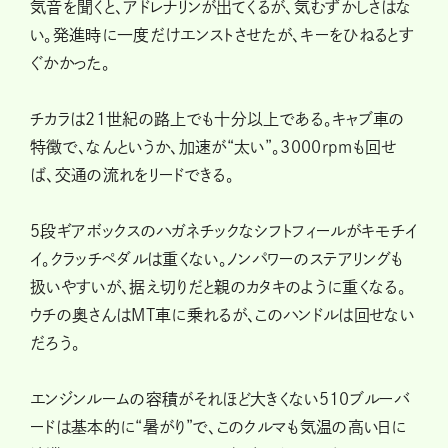
気音を聞くと、アドレナリンが出てくるが、気むずかしさはな
い。発進時に一度だけエンストさせたが、キーをひねるとす
ぐかかった。
チカラは21世紀の路上でも十分以上である。キャブ車の
特徴で、なんというか、加速が“太い”。3000rpmも回せ
ば、交通の流れをリードできる。
５段ギアボックスのハガネチックなシフトフィールがキモチイ
イ。クラッチペダルは重くない。ノンパワーのステアリングも
扱いやすいが、据え切りだと親のカタキのように重くなる。
ウチの奥さんはMT車に乗れるが、このハンドルは回せない
だろう。
エンジンルームの容積がそれほど大きくない510ブルーバ
ードは基本的に“暑がり”で、このクルマも気温の高い日に