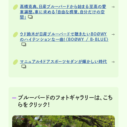
高橋克典、日産ブルーバードから始まる至高の愛
車遍歴。車に求める「自由な感覚、自分だけの空
間」
ウド鈴木が日産ブルーバードで聴きたいBOØWY
のハイテンションな一曲！〈BOØWY / B・BLUE〉
マニュアル4ドアスポーツセダンが輝かしい時代
ブルーバードのフォトギャラリーは、こち
らをクリック！