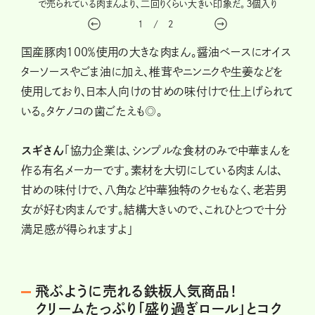
で売られている肉まんより、二回りくらい大きい印象だ。３個入り
1
/
2
国産豚肉100％使用の大きな肉まん。醤油ベースにオイス
ターソースやごま油に加え、椎茸やニンニクや生姜などを
使用しており、日本人向けの甘めの味付けで仕上げられて
いる。タケノコの歯ごたえも◎。
スギさん
「協力企業は、シンプルな食材のみで中華まんを
作る有名メーカーです。素材を大切にしている肉まんは、
甘めの味付けで、八角など中華独特のクセもなく、老若男
女が好む肉まんです。結構大きいので、これひとつで十分
満足感が得られますよ」
飛ぶように売れる鉄板人気商品！
クリームたっぷり「盛り過ぎロール」とコク