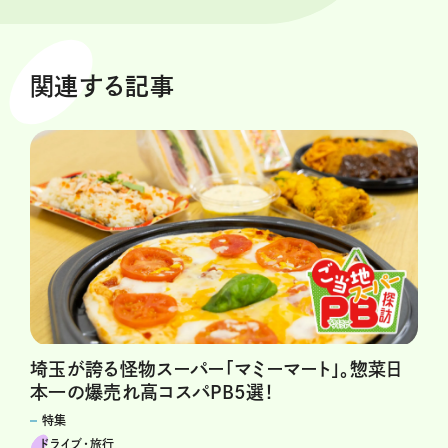
関連する記事
埼玉が誇る怪物スーパー「マミーマート」。惣菜日
本一の爆売れ高コスパPB5選！
特集
ドライブ･旅行