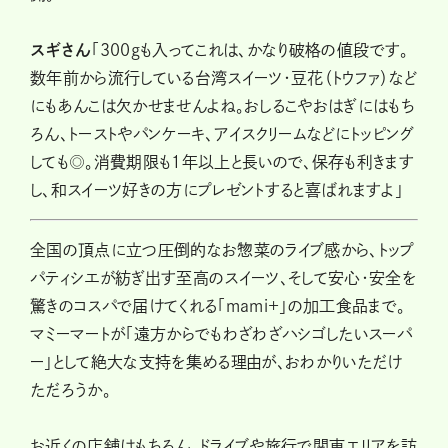
スギさん
「300gも入ってこれは、かなり破格の値段です。
数年前から流行している台湾スイーツ・豆花（トウファ）など
にもあんこは欠かせませんよね。おしるこやおはぎにはもち
ろん、トーストやパンケーキ、アイスクリームなどにトッピング
しても◎。消費期限も１年以上と長いので、保存も利きます
し、和スイーツ好きの方にプレゼントすると喜ばれますよ」
全国の頂点に立つ圧倒的なお惣菜のライブ感から、トップ
パティシエが紡ぎ出す至高のスイーツ、そして安心・安全を
驚きのコスパで届けてくれる「mami+」の加工食品まで。
マミーマートが「遠方からでもわざわざハシゴしたいスーパ
ー」として絶大な支持を集める理由が、おわかりいただけ
ただろうか。
お近くの店舗はもちろん、ドライブや旅行で関東エリアを訪