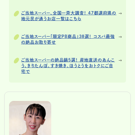
ご当地スーパー、全国一斉大調査！ 47都道府県の
地元民が通うお店一覧はこちら
ご当地スーパー「限定PB商品」38選！ コスパ最強
の絶品お取り寄せ
ご当地スーパーの絶品鍋5選！ 産地直送のあんこ
う、きりたんぽ、すき焼き、ほうとうをおトクにご自
宅で