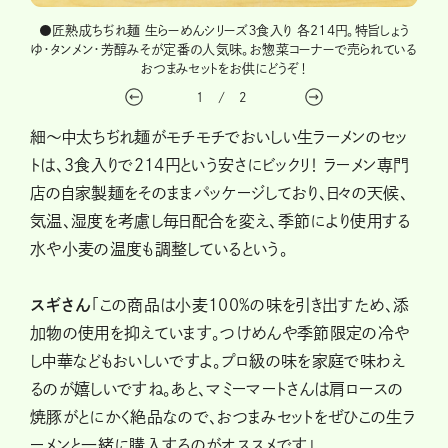
込んだ
●匠熟成ちぢれ麺 生らーめんシリーズ３食入り 各214円。特旨しょう
「美
なった
ゆ・タンメン・芳醇みそが定番の人気味。お惣菜コーナーで売られている
絶品
おつまみセットをお供にどうぞ！
1
/
2
細～中太ちぢれ麺がモチモチでおいしい生ラーメンのセッ
トは、３食入りで214円という安さにビックリ！ ラーメン専門
店の自家製麺をそのままパッケージしており、日々の天候、
気温、湿度を考慮し毎日配合を変え、季節により使用する
水や小麦の温度も調整しているという。
スギさん
「この商品は小麦100%の味を引き出すため、添
加物の使用を抑えています。つけめんや季節限定の冷や
し中華などもおいしいですよ。プロ級の味を家庭で味わえ
るのが嬉しいですね。あと、マミーマートさんは肩ロースの
焼豚がとにかく絶品なので、おつまみセットをぜひこの生ラ
ーメンと一緒に購入するのがオススメです」