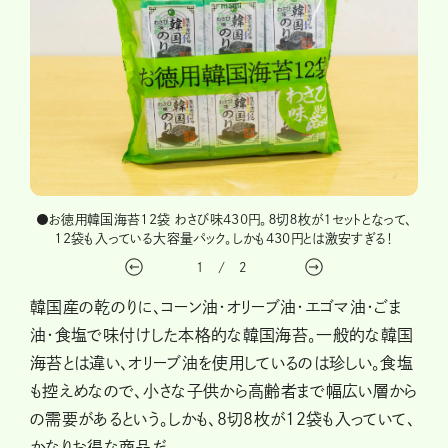
●お徳用韓国海苔12袋 わさび味430円。８切８枚が１セットとなって、
12袋も入っている大容量パック。しかも430円とは激安すぎる！
1
/
2
韓国産の乾のりに、コーン油・オリーブ油・エゴマ油・ごま
油・食塩で味付けした本格的な韓国海苔。一般的な韓国
海苔とは違い、オリーブ油を使用しているのは珍しい。食塩
も控えめなので、小さな子供から高齢者まで幅広い層から
の需要があるという。しかも、８切８枚が12袋も入っていて、
かなりお得な商品だ。