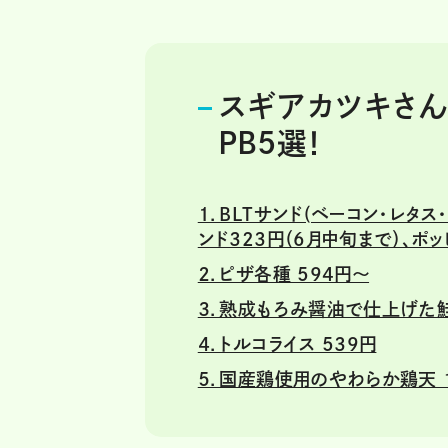
スギアカツキさん
PB5選！
１．BLTサンド(ベーコン・レタ
ンド323円（6月中旬まで）、ポ
２．ピザ各種 594円～
３．熟成もろみ醤油で仕上げた鮭
４．トルコライス 539円
５．国産鶏使用のやわらか鶏天 1