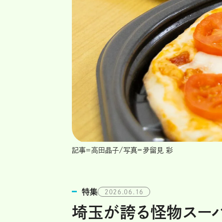
記事＝高田晶子/写真=夛留見 彩
特集
2026.06.16
埼玉が誇る怪物スーパ