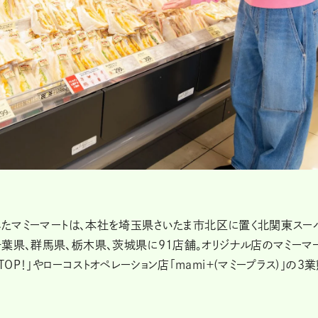
業したマミーマートは、本社を埼玉県さいたま市北区に置く北関東スー
葉県、群馬県、栃木県、茨城県に91店舗。オリジナル店のマミーマ
P！」やローコストオペレーション店「mami＋(マミープラス)」の３