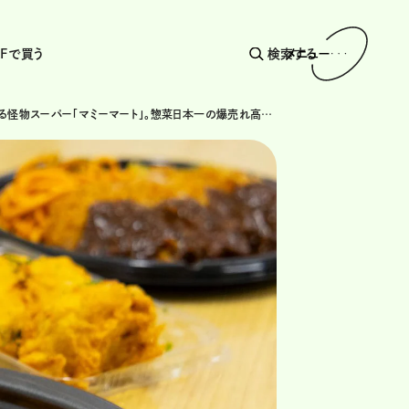
AFで買う
検索する
メニュー
埼玉が誇る怪物スーパー「マミーマート」。惣菜日本一の爆売れ高コスパPB5選！