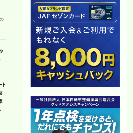
の
夕
ー
ート
菜
家
ベ