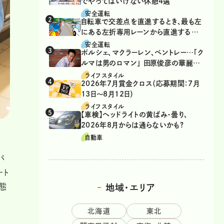
でやってはいけない休憩4選
安全運転
自転車で交差点を直進するとき、最も左
にある左折専用レーンから直進するの
は、違反？
安全運転
ポルシェ、マクラーレン、ベントレー…「ク
ルマは男のロマン」 田原俊彦の華麗な
る愛車遍歴
ライフスタイル
2026年7月賞金クロス（応募期間：7月
13日～8月12日）
ライフスタイル
【車検】ヘッドライトの黄ばみ・曇り、
2026年8月からは通らないかも?
自動車
パ
ート
業態
地域・エリア
北海道
東北