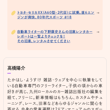
トヨタ・セリカXX（A60型・2代目）に試乗。直6エン
ジンが爽快、80年代スポーツ ＃18
自動車ライターの下野康史さんの旧車レンタカー
レポートは一覧よりチェックを！
その旧車、レンタルさせてください
高橋陽介
たかはし・ようすけ 雑誌・ウェブを中心に執筆をして
いる自動車専門のフリーライター。子供の頃からの車
好きが高じ、九州ローカルのカー雑誌出版社の編集を
経て、フリーに。新車情報はもちろん、カスタムやチュ
ーニング、レース、旧車などあらゆるジャンルに関心を
寄せる。自身の愛車遍歴は2ドア・マニュアルのスポー