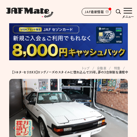
JAF最新情報
メニュー
トップ
自動車
特集
【トヨタ・セリカXX】ロングノーズのスタイルに惚れ込んで35年。夢の3台体制を満喫中