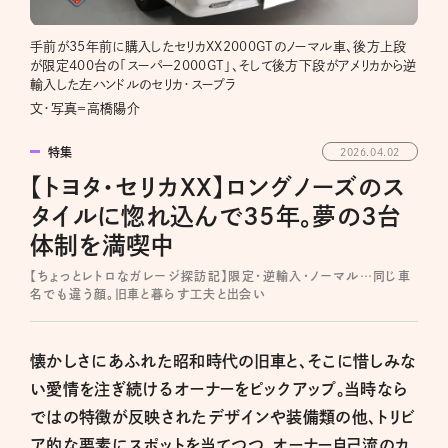
手前が35年前に購入したセリカXX2000GTのノーマル車、後方上段
が限定400台の「スーパー2000GT」、そして後方下段がアメリカから逆
輸入した左ハンドルのセリカ・スープラ
文・写真＝高橋陽介
特集
2026.04.02
【トヨタ・セリカXX】ロングノーズのス
タイルに惚れ込んで35年。夢の3台
体制を満喫中
【ちょっとレトロなガレージ探訪記】限定・逆輸入・ノーマル…同じ車
名でも違う顔。旧車と暮らす工夫と出会い
懐かしさにあふれた昭和時代の旧車と、そこに惜しみな
い愛情を注ぎ続けるオーナーをピックアップ。当時なら
ではの特徴が反映されたデザインや装備類の他、トリビ
ア的な要素にスポットを当てつつ、オーナー自己流のカ