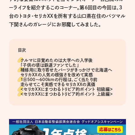
ーライフを紹介するこのコーナー。第6回目の今回は、3
台のトヨタ・セリカXXを所有する山口県在住のバツマル
下関さんのガレージにお邪魔してみました。
目次
クルマに目覚めたのは大学への入学後
「子供の頃は鉄道ファンでした」
補修用に取り寄せたパーツがきっかけで北海道へ
セリカXXの人気の根強さを改めて実感
1日500〜600kmの行程は、ごく当たり前
走らせてこそ実感できるセリカXXの真価
＜セリカXXにまつわるトリビア的ポイント 初級編＞
＜セリカXXにまつわるトリビア的ポイント 上級編＞