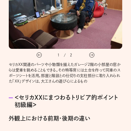
1
/
2
セリカXX関連のパーツや小物類を揃えたガレージ2階の小部屋の窓か
らは愛車を眺めることもできる。その特等席には土台を作って同車のス
ポーツシートを活用。部屋と階段との仕切りの支柱部分に取り入れられ
た「XX」デザインは、大工さんの遊び心によるもの
＜セリカXXにまつわるトリビア的ポイント
初級編＞
外観上における前期・後期の違い