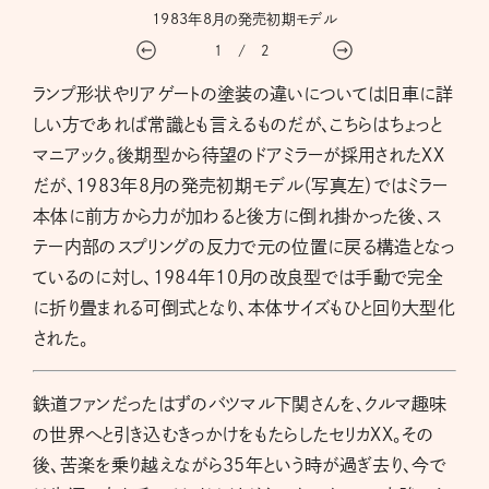
1983年8月の発売初期モデル
1
/
2
ランプ形状やリアゲートの塗装の違いについては旧車に詳
しい方であれば常識とも言えるものだが、こちらはちょっと
マニアック。後期型から待望のドアミラーが採用されたXX
だが、1983年8月の発売初期モデル（写真左）ではミラー
本体に前方から力が加わると後方に倒れ掛かった後、ス
テー内部のスプリングの反力で元の位置に戻る構造となっ
ているのに対し、1984年10月の改良型では手動で完全
に折り畳まれる可倒式となり、本体サイズもひと回り大型化
された。
鉄道ファンだったはずのバツマル下関さんを、クルマ趣味
の世界へと引き込むきっかけをもたらしたセリカXX。その
後、苦楽を乗り越えながら35年という時が過ぎ去り、今で