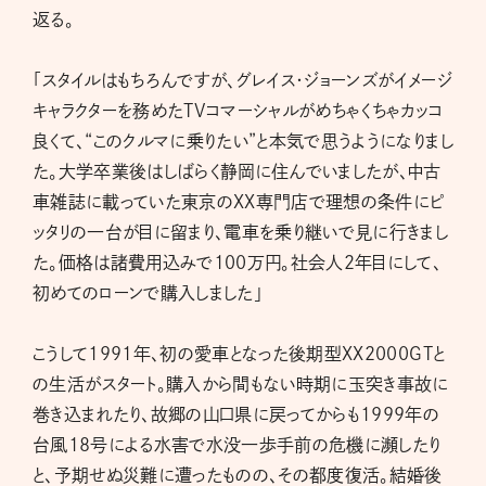
返る。
「スタイルはもちろんですが、グレイス・ジョーンズがイメージ
キャラクターを務めたTVコマーシャルがめちゃくちゃカッコ
良くて、“このクルマに乗りたい”と本気で思うようになりまし
た。大学卒業後はしばらく静岡に住んでいましたが、中古
車雑誌に載っていた東京のXX専門店で理想の条件にピ
ッタリの一台が目に留まり、電車を乗り継いで見に行きまし
た。価格は諸費用込みで100万円。社会人2年目にして、
初めてのローンで購入しました」
こうして1991年、初の愛車となった後期型XX2000GTと
の生活がスタート。購入から間もない時期に玉突き事故に
巻き込まれたり、故郷の山口県に戻ってからも1999年の
台風18号による水害で水没一歩手前の危機に瀕したり
と、予期せぬ災難に遭ったものの、その都度復活。結婚後