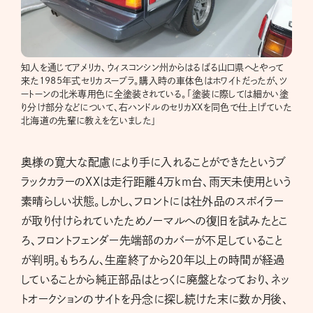
知人を通じてアメリカ、ウィスコンシン州からはるばる山口県へとやって
来た1985年式セリカスープラ。購入時の車体色はホワイトだったが、ツ
ートーンの北米専用色に全塗装されている。「塗装に際しては細かい塗
り分け部分などについて、右ハンドルのセリカXXを同色で仕上げていた
北海道の先輩に教えを乞いました」
奥様の寛大な配慮により手に入れることができたというブ
ラックカラーのXXは走行距離4万km台、雨天未使用という
素晴らしい状態。しかし、フロントには社外品のスポイラー
が取り付けられていたためノーマルへの復旧を試みたとこ
ろ、フロントフェンダー先端部のカバーが不足していること
が判明。もちろん、生産終了から20年以上の時間が経過
していることから純正部品はとっくに廃盤となっており、ネッ
トオークションのサイトを丹念に探し続けた末に数か月後、