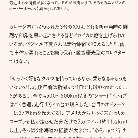
最近オイル消費が多くなっているのが気掛かりで、そろそろエンジンの
オーバーホール時期かもしれません」
ガレージ内に収められた3台のXXは、どれも新車当時の鮮
烈な印象を思い起こさせるほどピカピカに磨き上げられて
いるが、バツマル下関さんは走行距離が増えることや、雨
で車体が濡れることを嫌う保存・鑑賞優先型のコレクター
ではない。
「せっかく好きなクルマを持っているなら、乗らなきゃもった
いないでしょ。数年前は新潟まで１日で1,000km走ったこ
とがあるし、今でも500〜600km程度の“ショート”ドライブ
はごく普通。走行4万km台で購入した1台目のオドメータ
ーは37万kmを超えてるし、アメリカからやって来たセリカ
スープラも私が走らせた分だけで7万マイル（約11万km）
以上。やっぱり北海道の経験が大きくて、“あそこまで行け