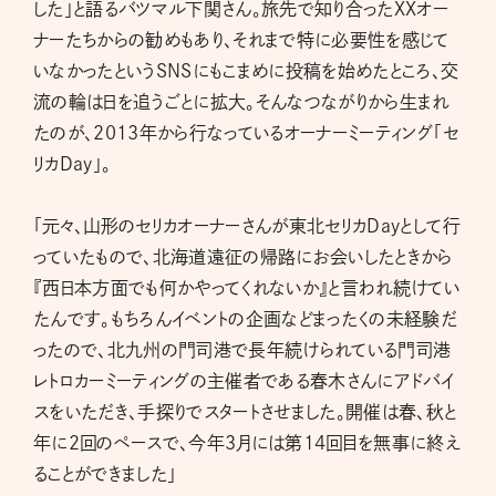
した」と語るバツマル下関さん。旅先で知り合ったXXオー
ナーたちからの勧めもあり、それまで特に必要性を感じて
いなかったというSNSにもこまめに投稿を始めたところ、交
流の輪は日を追うごとに拡大。そんなつながりから生まれ
たのが、2013年から行なっているオーナーミーティング「セ
リカDay」。
「元々、山形のセリカオーナーさんが東北セリカDayとして行
っていたもので、北海道遠征の帰路にお会いしたときから
『西日本方面でも何かやってくれないか』と言われ続けてい
たんです。もちろんイベントの企画などまったくの未経験だ
ったので、北九州の門司港で長年続けられている門司港
レトロカーミーティングの主催者である春木さんにアドバイ
スをいただき、手探りでスタートさせました。開催は春、秋と
年に2回のペースで、今年3月には第14回目を無事に終え
ることができました」