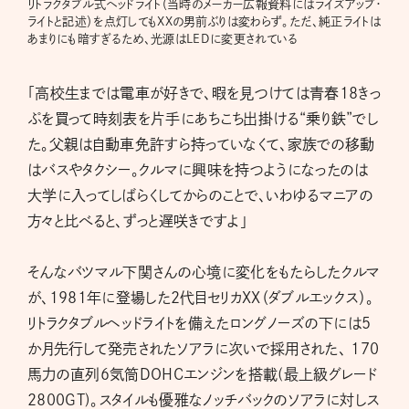
リトラクタブル式ヘッドライト（当時のメーカー広報資料にはライズアップ・
ライトと記述）を点灯してもXXの男前ぶりは変わらず。ただ、純正ライトは
あまりにも暗すぎるため、光源はLEDに変更されている
「高校生までは電車が好きで、暇を見つけては青春18きっ
ぷを買って時刻表を片手にあちこち出掛ける“乗り鉄”でし
た。父親は自動車免許すら持っていなくて、家族での移動
はバスやタクシー。クルマに興味を持つようになったのは
大学に入ってしばらくしてからのことで、いわゆるマニアの
方々と比べると、ずっと遅咲きですよ」
そんなバツマル下関さんの心境に変化をもたらしたクルマ
が、1981年に登場した2代目セリカXX（ダブルエックス）。
リトラクタブルヘッドライトを備えたロングノーズの下には5
か月先行して発売されたソアラに次いで採用された、 170
馬力の直列6気筒DOHCエンジンを搭載(最上級グレード
2800GT)。スタイルも優雅なノッチバックのソアラに対しス