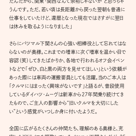
たんだから、関東・関西なんて余裕じゃないか”と思っちゃ
うんです。ただ、若い頃は長距離から戻った翌朝も普通に
仕事をしていたけど、還暦となった現在ではさすがに翌日
は休みを取るようになりました」
さらにバツマル下関さんの心強い相棒役として忘れてはな
らないのが奥様。これまでの増車に次ぐ増車を温かい目で
容認（笑）してきたばかりか、各地で行われるオフ会イベン
トなどで「ぜひ、白と黒の両方を見せてほしい」という依頼が
あった際には車両の運搬要員としても活躍。当のご本人は
「クルマにはまったく興味がないです」と語るが、普段使用
しているダイハツ・ムーヴは新車から27年間乗り続けてき
たもので、ご主人の影響から“旧いクルマを大切にした
い”という感覚がいつしか身に付いたようだ。
全国に広がるたくさんの仲間たち、理解のある奥様と、充