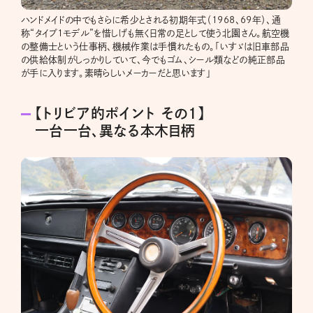
ハンドメイドの中でもさらに希少とされる初期年式（1968、69年）、通
称“タイプ1モデル”を惜しげも無く日常の足として使う北園さん。航空機
の整備士という仕事柄、機械作業は手慣れたもの。「いすゞは旧車部品
の供給体制がしっかりしていて、今でもゴム、シール類などの純正部品
が手に入ります。素晴らしいメーカーだと思います」
【トリビア的ポイント その1】
一台一台、異なる本木目柄