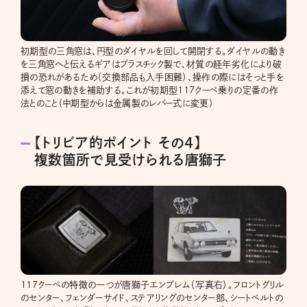
初期型の三角窓は、円型のダイヤルを回して開閉する。ダイヤルの動き
を三角窓へと伝えるギアはプラスチック製で、材質の経年劣化により破
損の恐れがあるため（交換部品も入手困難）、操作の際にはそっと手を
添えて窓の動きを補助する。これが初期型117クーペ乗りの定番の作
法とのこと（中期型からは金属製のレバー式に変更）
【トリビア的ポイント その4】
複数箇所で見受けられる唐獅子
117クーペの特徴の一つが唐獅子エンブレム（写真右）。フロントグリル
のセンター、フェンダーサイド、ステアリングのセンター部、シートベルトの