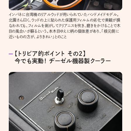
インパネに台湾楠のリアルウッドが用いられていたハンドメイドモデル。
北園さん曰く、ウッドの上に貼られた保護用フィルムの劣化で美観が損
なわれても、フィルムを剥がしてクリアニスを吹き、磨きをかけることで木
目の風合いが蘇るという。本木目ゆえに柄の個体差があり、「根元側に
近いものの方が、よりきれい」とのこと
【トリビア的ポイント その2】
今でも実動！ ヂーゼル機器製クーラー