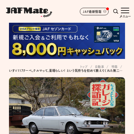
JAF最新情報
メニュー
トップ
自動車
特集
いすゞ117クーペ。クルマって、素晴らしい！ という気持ちを初めて教えてくれた無二の存在