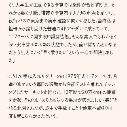
が、大学生が工面できる予算では条件が合わず断念。そ
れから数か月後、雑誌で予算内ギリギリの車両を見つけ、
夜行バスで東京まで実車確認に向かいました。当時私は
祖母から譲り受けた普通の4ドアセダンに乗っていて、
117クーペに関する知識は皆無。そんな素人でもわかるく
らい実車はボロボロの状態でしたが、直せばなんとかなる
だろうと、とにかく“早く乗りたい”という一心で即決しまし
た」
こうして手に入れたグリーンの1975年式117クーペは、片
道40kmという毎日の通勤から性能テストを兼ねてチャレ
ンジしたサーキット走行など、10年間で20万kmもの距離
を走破。その間、“ありとあらゆる場所が壊れました（笑）”と
語る北園さんだが、途中で手放すことや他車へ目移りは一
度も起こらなかったという。