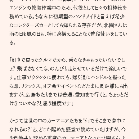
エンジンの換装作業中のため、代役として日々の相棒役を
務めている。ちなみに初期型のハンドメイドと言えば希少
なコレクターズカーとしても知られる存在だが、北園さんは
雨の日も風の日も、特に身構えることなく普段使いをしてい
る。
「好きで買ったクルマだから、乗らなきゃもったいないでし
ょ？ 飛ばさなくても、のんびり走らせているだけで楽しいで
す。仕事でクタクタに疲れても、帰り道にハンドルを握った
ら即、リラックス。オフ会やイベントなどたまに長距離にも出
ますが、広島あたりまでは普通。愛知まで行くと、ちょっとだ
けきついかな？と思う程度です」
かつては世の中のカーマニアたちを“何でそこまで夢中に
なれるの？”と、どこか醒めた感覚で眺めていたはずが、今
や自他共に認める重度のカーマニアとなった北園さん。と