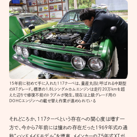
15年前に初めて手に入れた117クーペは、量産丸目と呼ばれる中期型
のXTグレード。標準の1.8Lシングルカムエンジンは走行20万kmを超
えた辺りで修復不能のトラブルが発生。現在は上級グレード用の
DOHCエンジンへの載せ替え作業が進められている
それどころか、117クーペという存在への関心度は増す一
方で、今から7年前には憧れの存在だった1969年式の通
称“ハンドメイドモデル”を増車。メインカーの75年式XTが