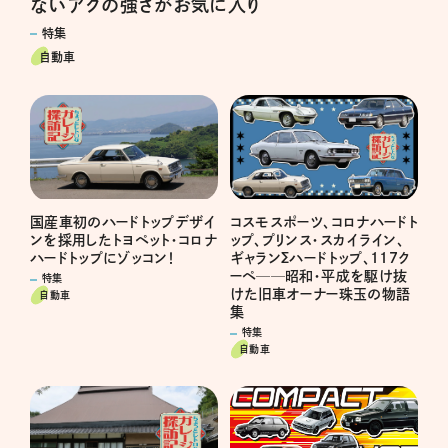
ないアクの強さがお気に入り
特集
自動車
国産車初のハードトップデザイ
コスモスポーツ、コロナハードト
ンを採用したトヨペット・コロナ
ップ、プリンス・スカイライン、
ハードトップにゾッコン！
ギャランΣハードトップ、117ク
ーペ──昭和・平成を駆け抜
特集
けた旧車オーナー珠玉の物語
自動車
集
特集
自動車