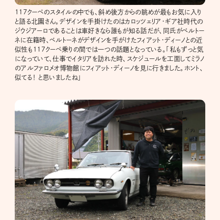
117クーペのスタイルの中でも、斜め後方からの眺めが最もお気に入り
と語る北園さん。デザインを手掛けたのはカロッツェリア・ギア社時代の
ジウジアーロであることは車好きなら誰もが知る話だが、同氏がベルトー
ネに在籍時、ベルトーネがデザインを手がけたフィアット・ディーノとの近
似性も117クーペ乗りの間では一つの話題となっている。「私もずっと気
になっていて、仕事でイタリアを訪れた時、スケジュールを工面してミラノ
のアルファロメオ博物館にフィアット・ディーノを見に行きました。ホント、
似てる！ と思いましたね」