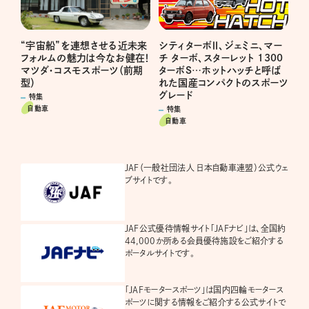
“宇宙船”を連想させる近未来
シティターボⅡ、ジェミニ、マー
フォルムの魅力は今なお健在！
チ ターボ、スターレット 1300
マツダ・コスモスポーツ（前期
ターボS…ホットハッチと呼ば
型）
れた国産コンパクトのスポーツ
グレード
特集
自動車
特集
自動車
JAF（一般社団法人 日本自動車連盟）公式ウェ
ブサイトです。
JAF公式優待情報サイト「JAFナビ」は、全国約
44,000か所ある会員優待施設をご紹介する
ポータルサイトです。
「JAFモータースポーツ」は国内四輪モータース
ポーツに関する情報をご紹介する公式サイトで