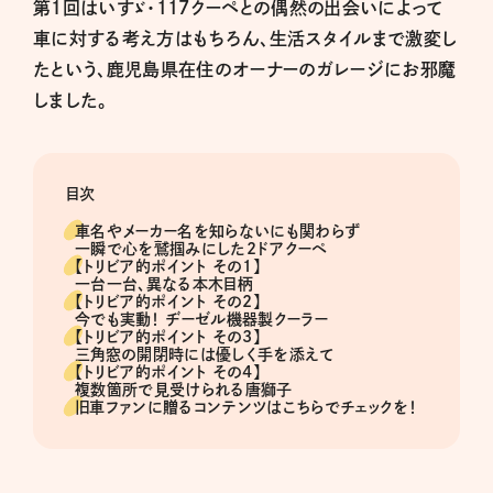
第１回はいすゞ・117クーペとの偶然の出会いによって
車に対する考え方はもちろん、生活スタイルまで激変し
たという、鹿児島県在住のオーナーのガレージにお邪魔
しました。
目次
車名やメーカー名を知らないにも関わらず
一瞬で心を鷲掴みにした2ドアクーペ
【トリビア的ポイント その1】
一台一台、異なる本木目柄
【トリビア的ポイント その2】
今でも実動！ ヂーゼル機器製クーラー
【トリビア的ポイント その3】
三角窓の開閉時には優しく手を添えて
【トリビア的ポイント その4】
複数箇所で見受けられる唐獅子
旧車ファンに贈るコンテンツはこちらでチェックを！