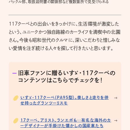
バックル部、取扱説明書の冒頭部など複数箇所で見受けられる
117クーペとの出会いをきっかけに、生活環境が激変した
という、ユニークかつ独自路線のカーライフを満喫中の北園
さん。今後も昭和世代のクルマに、深いこだわりと惜しみな
い愛情を注ぎ続ける人々を探して行きたいと思います。
旧車ファンに贈るいすゞ・117クーペの
コンテンツはこちらでチェックを！
いすゞ・117クーペ（PA95型）。美しさと走りを併
せ持ったグランツーリスモ
17クーペ、アリスト、ランエボも…有名な海外のカ
ーデザイナーが手掛けた懐かしの国産車たち