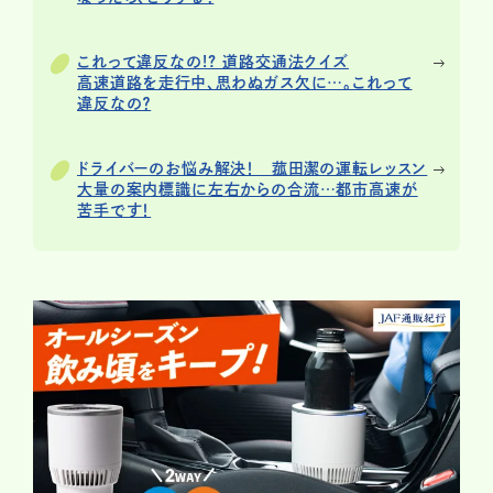
これって違反なの!? 道路交通法クイズ
高速道路を走行中、思わぬガス欠に…。これって
違反なの？
ドライバーのお悩み解決！ 菰田潔の運転レッスン
大量の案内標識に左右からの合流…都市高速が
苦手です！