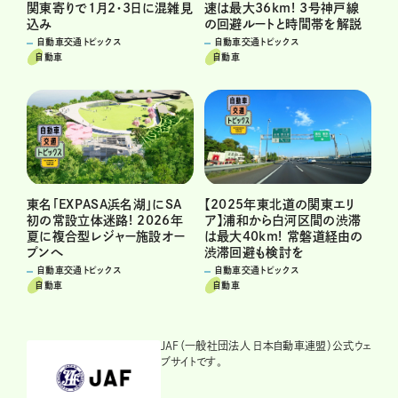
関東寄りで1月2・3日に混雑見
速は最大36km! 3号神戸線
込み
の回避ルートと時間帯を解説
自動車交通トピックス
自動車交通トピックス
自動車
自動車
東名「EXPASA浜名湖」にSA
【2025年東北道の関東エリ
初の常設立体迷路! 2026年
ア】浦和から白河区間の渋滞
夏に複合型レジャー施設オー
は最大40km! 常磐道経由の
プンへ
渋滞回避も検討を
自動車交通トピックス
自動車交通トピックス
自動車
自動車
JAF（一般社団法人 日本自動車連盟）公式ウェ
ブサイトです。