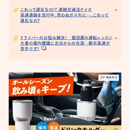
これって違反なの!? 道路交通法クイズ
高速道路を走行中、思わぬガス欠に…。これって
違反なの？
ドライバーのお悩み解決！ 菰田潔の運転レッスン
大量の案内標識に左右からの合流…都市高速が
苦手です！