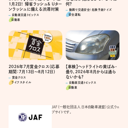
1月2日！ 帰省ラッシュ& Uター
何?
ンラッシュに備える渋滞対策
動画で交通安全! 危険予測クイズ
安全運転
自動車交通トピックス
自動車
2026年7月賞金クロス（応募
【車検】ヘッドライトの黄ばみ・
期間：7月13日～8月12日）
曇り、2026年8月からは通ら
ないかも?
賞金クロス
ライフスタイル
自動車交通トピックス
自動車
JAF（一般社団法人 日本自動車連盟）公式ウェ
ブサイトです。