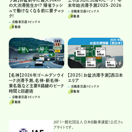
末年始渋滞予測2025-2026
の大渋滞発生か!? 帰省ラッシ
ュで動けなくなる前に要チェッ
自動車交通トピックス
ク!
自動車
自動車交通トピックス
自動車
【名神】2026年ゴールデンウイ
【2025｜お盆渋滞予測】西日本
ーク渋滞予測、名神・新名神・
エリア
東名阪など主要8路線のピーク
自動車交通トピックス
時間と回避術
自動車
自動車交通トピックス
自動車
JAF（一般社団法人 日本自動車連盟）公式ウェ
ブサイトです。