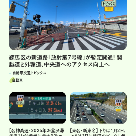
練馬区の新道路「放射第7号線」が暫定開通! 関
越道と外環道、中央道へのアクセス向上へ
自動車交通トピックス
自動車
【東名・新東名】下りは1月2日、
【名神高速・2025年お盆渋滞
上りは3日に渋滞のピーク！ 年
予測】お盆前半に最大30km