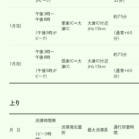
がピーク）
32分）
午後3時～
約75分
午後8時
栗東IC⇒大
大津IC付近
1月3日
津IC
から15km
（午後5時が
（通常＋60
ピーク）
分）
午後3時～
約75分
午後8時
信楽IC⇒大
大津IC付近
1月3日
津IC
から15km
（午後5時が
（通常＋60
ピーク）
分）
上り
渋滞時間帯
渋滞発生箇
通行所要時
月 日
最大渋滞長
所
間
（ピーク時