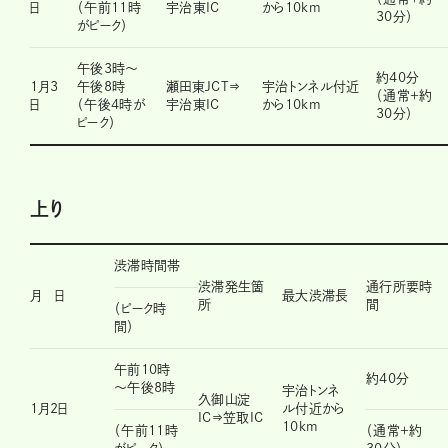
日
（午前11時
宇治東IC
から10km
30分）
がピーク）
午後3時～
約40分
1月3
午後8時
瀬田東JCT⇒
宇治トンネル付近
（通常＋約
日
（午後4時が
宇治東IC
から10km
30分）
ピーク）
上り
渋滞時間帯
渋滞発生箇
通行所要時
月 日
最大渋滞長
所
間
（ピーク時
間）
午前10時
約40分
～午後8時
宇治トンネ
久御山淀
1月2日
ル付近から
IC⇒笠取IC
10km
（午前11時
（通常＋約