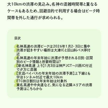
大10kmの渋滞の見込み。名神の混雑時間帯と重なる
ケースもあるため、回避目的で利用する場合はピーク時
間帯を外した通行が求められる。
目次
名神高速の渋滞ピークは2026年1月2・3日に集中
渋滞が起きやすい場所は大津ICと旧山科バス停付
近
名神高速の年末年始に渋滞が予想される日別・区間
別のピーク情報と所要時間は?
【新名神高速 上り】1月3日は神戸JCT〜川西IC付近
で夕方に混雑
【京滋バイパスの年末年始の渋滞予測】上下線とも
宇治トンネル付近で最大10km
ETC休日割引は年末年始は対象外
東名高速や中央道など、気になる近隣エリアの渋滞
予測はこちらから