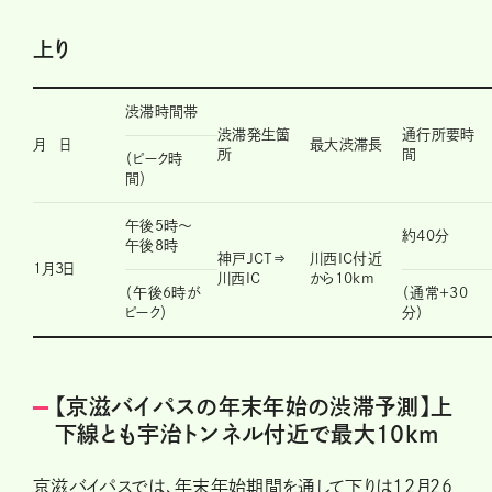
上り
渋滞時間帯
渋滞発生箇
通行所要時
月 日
最大渋滞長
所
間
（ピーク時
間）
午後5時～
約40分
午後8時
神戸JCT⇒
川西IC付近
1月3日
川西IC
から10km
（午後6時が
（通常＋30
ピーク）
分）
【京滋バイパスの年末年始の渋滞予測】上
下線とも宇治トンネル付近で最大10km
京滋バイパスでは、年末年始期間を通して下りは12月26