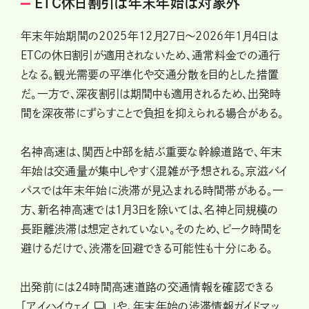
ETC休日割引は年末年始は対象外
年末年始期間の2025年12月27日～2026年1月4日は
ETCの休日割引が適用されないため、通常料金での通行
となる。観光需要の平準化や交通分散を目的とした措置
だ。一方で、深夜割引は期間中も適用されるため、出発時
間を深夜帯にずらすことで負担を抑えられる場合がある。
名神高速は、関西と中部を結ぶ重要な幹線道路で、年末
年始は交通量が集中しやすく混雑が予想される。京滋バイ
パスでは年末年始に渋滞が見込まれる時間帯がある。一
方、新名神高速では1月3日を除いては、名神と同規模の
長距離渋滞は想定されていない。そのため、ピーク時間を
避けるだけで、渋滞を回避できる可能性も十分にある。
出発前には24時間高速道路の交通情報を確認できる
「
アイハイウェイ
」や、年末年始の渋滞情報ガイドマッ