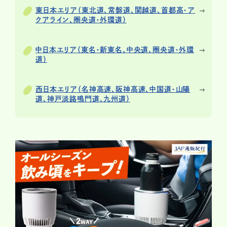
東日本エリア（東北道、常磐道、関越道、首都高・ア
クアライン、圏央道・外環道）
中日本エリア（東名・新東名、中央道、圏央道・外環
道）
西日本エリア（名神高速、阪神高速、中国道・山陽
道、神戸淡路鳴門道、九州道）