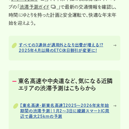
プの「
渋滞予測ガイド
」で最新の交通情報を確認し、
時間にゆとりを持った計画と安全運転で、快適な年末年
始を迎えよう。
すべての3連休が適用外となり出費が増える!?
2025年4月以降のETC休日割引が変更に!
東名高速や中央道など、気になる近隣
エリアの渋滞予測はこちらから
【東名高速・新東名高速】2025～2026年末年始
期間の渋滞予測｜1月2〜3日に綾瀬スマートIC周
辺で最大25kmの予測