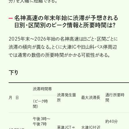
分）を大幅に短縮できる。
名神高速の年末年始に渋滞が予想される
日別・区間別のピーク情報と所要時間は?
2025年末〜2026年始の名神高速は日ごと・区間ごとに
渋滞の傾向が異なる。とくに大津ICや旧山科バス停周辺
では通常の数倍の所要時間がかかる可能性がある。
下り
渋滞時間帯
渋滞発生箇
通行所要時
月 日
最大渋滞長
所
間
（ピーク時
間）
午後3時～
約40分
午後7時
草津JCT⇒
大津IC付近