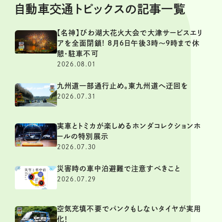
自動車交通トピックスの記事一覧
【名神】びわ湖大花火大会で大津サービスエリ
アを全面閉鎖! 8月6日午後3時～9時まで休
憩・駐車不可
2026.08.01
九州道一部通行止め。東九州道へ迂回を
2026.07.31
実車とトミカが楽しめるホンダコレクションホ
ールの特別展示
2026.07.30
災害時の車中泊避難で注意すべきこと
2026.07.29
空気充填不要でパンクもしないタイヤが実用
化！