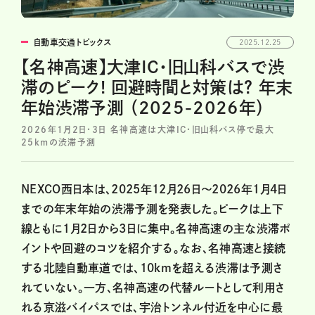
自動車交通トピックス
2025.12.25
【名神高速】大津IC・旧山科バスで渋
滞のピーク! 回避時間と対策は？ 年末
年始渋滞予測 （2025-2026年）
2026年1月2日・3日 名神高速は大津IC・旧山科バス停で最大
25kmの渋滞予測
NEXCO西日本は、2025年12月26日～2026年1月4日
までの年末年始の渋滞予測を発表した。ピークは上下
線ともに1月2日から3日に集中。名神高速の主な渋滞ポ
イントや回避のコツを紹介する。なお、名神高速と接続
する北陸自動車道では、10kmを超える渋滞は予測さ
れていない。一方、名神高速の代替ルートとして利用さ
れる京滋バイパスでは、宇治トンネル付近を中心に最