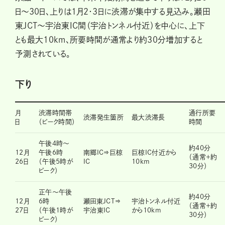
日～30日、上りは1月2・3日に渋滞が集中する見込み。瀬田
東JCT～宇治東IC間（宇治トンネル付近）を中心に、上下
とも最大10km、所要時間が通常より約30分増加すると
予測されている。
下り
月
渋滞時間帯
通行所要
渋滞発生箇所
最大渋滞長
日
（ピーク時間）
時間
午後4時～
約40分
12月
午後6時
南郷IC⇒巨椋
巨椋IC付近から
（通常＋約
26日
（午後5時が
IC
10km
30分）
ピーク）
正午～午後
約40分
12月
6時
瀬田東JCT⇒
宇治トンネル付近
（通常＋約
27日
（午後1時が
宇治東IC
から10km
30分）
ピーク）