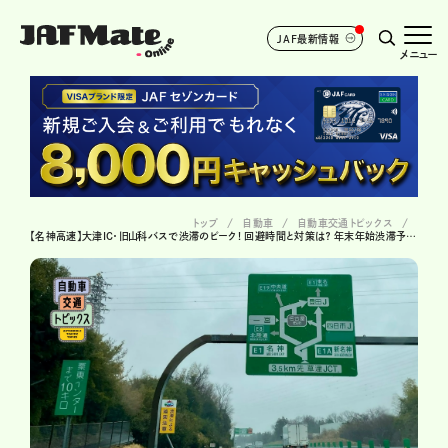
JAF最新情報
メニュー
トップ
自動車
自動車交通トピックス
【名神高速】大津IC・旧山科バスで渋滞のピーク! 回避時間と対策は？ 年末年始渋滞予測 （2025-2026年）