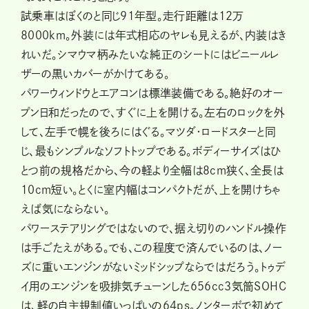
試乗車はぼくのと同じ91年型。走行距離は12万
8000km。外装には年式相応のヤレも見えるが、内装はき
れいだ。シマウマ柄みたいな純正のシートにはビニールレ
ザーの黒いカバーがかけてある。
パワーウィンドウとエアコンは標準装備である。絶好のオー
プン日和だったので、すぐに上を開ける。左右のロックを外
して、左手で幌を後ろにはぐる。マツダ・ロードスターと同
じ、最もシンプルなソフトトップである。ボディーサイズはひ
とつ前の規格だから、今の軽より全幅は８cm狭く、全長は
10cm短い。とくに室内幅はコンパクトだが、上を開けちゃ
えば気にならない。
パワーステアリングではないので、据え切りのハンドル操作
は手ごたえがある。でも、この程度で済んでいるのは、ノー
ズに重いエンジンがないミッドシップならではだろう。トゥデ
イ用のエンジンを吸排気チューンした656cc3気筒SOHC
は、軽の自主規制値いっぱいの64ps。ノンターボで初めて