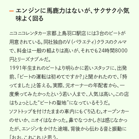
エンジンに馬鹿力はないが、サクサク小気
味よく回る
ニコニコレンタカー京都上鳥羽口駅店には３台のビートが
用意されている。同社独自のV（バラエティ）クラスのクルマ
で、料金は一般の軽よりは高いが、それでも24時間8000
円とリーズナブルだ。
1991年生まれのビートより明らかに若いスタッフに、出発
前、「ビートの運転は初めてですか？」と聞かれたので、「持
ってました」と答える。実際、元オーナーの年配者から、一
度乗ってみたかったという若い人まで、人気は高い。この店
はちょっとした“ビートの聖地”になっているそうだ。
ソフトトップを付けたままの車内にもぐり込む。オープンカー
のせいか、ニオイはなかった。鼻でなつかしさは感じなかっ
たが、エンジンをかけた途端、背後から伝わる音と振動に
「おお、これこれ」と思う。