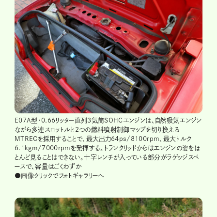
E07A型・0.66リッター直列3気筒SOHCエンジンは、自然吸気エンジン
ながら多連スロットルと2つの燃料噴射制御マップを切り換える
MTRECを採用することで、最大出力64ps/8100rpm、最大トルク
6.1kgm/7000rpmを発揮する。トランクリッドからはエンジンの姿をほ
とんど見ることはできない。十字レンチが入っている部分がラゲッジスペ
ースで、容量はごくわずか
●画像クリックでフォトギャラリーへ