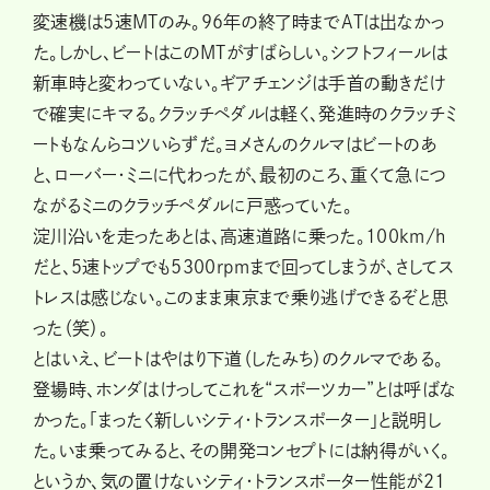
変速機は５速MTのみ。96年の終了時までATは出なかっ
た。しかし、ビートはこのMTがすばらしい。シフトフィールは
新車時と変わっていない。ギアチェンジは手首の動きだけ
で確実にキマる。クラッチペダルは軽く、発進時のクラッチミ
ートもなんらコツいらずだ。ヨメさんのクルマはビートのあ
と、ローバー・ミニに代わったが、最初のころ、重くて急につ
ながるミニのクラッチペダルに戸惑っていた。
淀川沿いを走ったあとは、高速道路に乗った。100km/h
だと、５速トップでも5300rpmまで回ってしまうが、さしてス
トレスは感じない。このまま東京まで乗り逃げできるぞと思
った（笑）。
とはいえ、ビートはやはり下道（したみち）のクルマである。
登場時、ホンダはけっしてこれを“スポーツカー”とは呼ばな
かった。「まったく新しいシティ・トランスポーター」と説明し
た。いま乗ってみると、その開発コンセプトには納得がいく。
というか、気の置けないシティ・トランスポーター性能が21