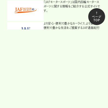
「JAFモータースポーツ」は国内四輪モータース
ポーツに関する情報をご紹介する公式サイトで
す。
より安心・便利で豊かなカーライフ、より安心・
便利で豊かな生活をご提案するJAF通販紀行
のECサイトです。
「JAFトレ」ことJAF交通安全トレーニングは、交
通安全教育用の教材をeラーニング形式で提
供するサイトです。