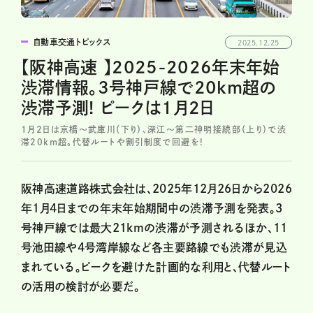
自動車交通トピックス
2025.12.25
【阪神高速 】2025-2026年末年始
渋滞情報。3号神戸線で20km超の
渋滞予測! ピークは1月2日
1月2日は京橋〜武庫川（下り）、深江〜第二神明接続部（上り）で渋
滞20km超。代替ルートや割引制度で回避を!
阪神高速道路株式会社は、2025年12月26日から2026
年1月4日までの年末年始期間中の渋滞予測を発表。3
号神戸線では最大21kmの渋滞が予測されるほか、11
号池田線や4号湾岸線など各主要路線でも渋滞が見込
まれている。ピークを避けた計画的な利用と、代替ルート
の活用の検討が必要だ。