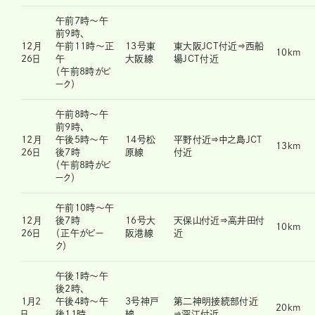
午前7時～午
前9時、
12月
午前11時～正
13号東
東大阪JCT付近⇒西船
10km
26日
午
大阪線
場JCT付近
（午前8時がピ
ーク）
午前8時～午
前9時、
12月
午後5時～午
14号松
平野付近⇒中之島JCT
13km
26日
後7時
原線
付近
（午前8時がピ
ーク）
午前10時～午
12月
後7時
16号大
天保山付近⇒高井田付
10km
26日
（正午がピー
阪港線
近
ク）
午後1時～午
後2時、
1月2
午後4時～午
3号神戸
第二神明接続部付近
20km
日
後11時
線
⇒深江付近