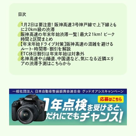
目次
1月2日は要注意! 阪神高速3号神戸線で上下線とも
に20km級の渋滞
阪神高速の年末年始渋滞一覧｜最大21km! ピーク
時間と区間まとめ
【年末年始ドライブ対策】阪神高速の混雑を避ける
ルート・時間帯・割引を解説
ETC休日割引は年末年始は対象外
名神高速や山陽道、中国道など、気になる近隣エリ
アの渋滞予測はこちらから