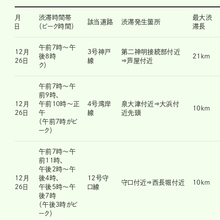
月
渋滞時間帯
最大渋
該当道路
渋滞発生箇所
日
（ピーク時間）
滞長
午前7時～午
12月
3号神戸
第二神明接続部付近
後8時
21km
26日
線
⇒芦屋付近
ク）
午前7時～午
前9時、
12月
午前10時～正
4号湾岸
泉大津付近⇒大浜付
10km
26日
午
線
近先頭
（午前7時がピ
ーク）
午前7時～午
前11時、
午後2時～午
12月
後4時、
12号守
守口付近⇒西長堀付近
10km
26日
午後5時～午
口線
後7時
（午後3時がピ
ーク）