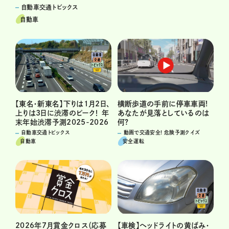
自動車交通トピックス
自動車
横断歩道の手前に停車車両!
【東名・新東名】下りは1月2日、
あなたが見落としているのは
上りは3日に渋滞のピーク！ 年
何?
末年始渋滞予測2025-2026
動画で交通安全! 危険予測クイズ
自動車交通トピックス
安全運転
自動車
2026年7月賞金クロス（応募
【車検】ヘッドライトの黄ばみ・