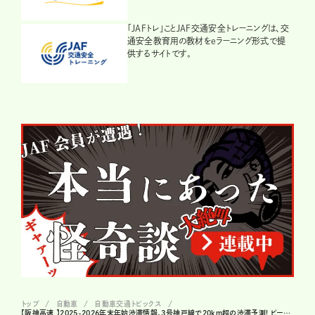
「JAFトレ」ことJAF交通安全トレーニングは、交
通安全教育用の教材をeラーニング形式で提
供するサイトです。
トップ
自動車
自動車交通トピックス
【阪神高速 】2025-2026年末年始渋滞情報。3号神戸線で20km超の渋滞予測! ピークは1月2日