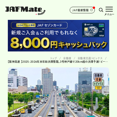
JAF最新情報
メニュー
トップ
自動車
自動車交通トピックス
【阪神高速 】2025-2026年末年始渋滞情報。3号神戸線で20km超の渋滞予測! ピークは1月2日