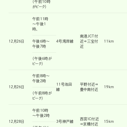
（午前10時
がピーク）
午前11時
～午後1
時、
南港JCT付
12月26日
午後6時～
4号湾岸線
近⇒三宝付
11km
午後7時
近
（午後6時が
ピーク）
午前8時～
午後2時
11号池田
平野付近⇒
12月26日
19km
線
豊中南付近
（午前8時が
ピーク）
午前10時
～午後2時
西宮IC付近
12月28日
3号神戸線
15km
⇒京橋付近