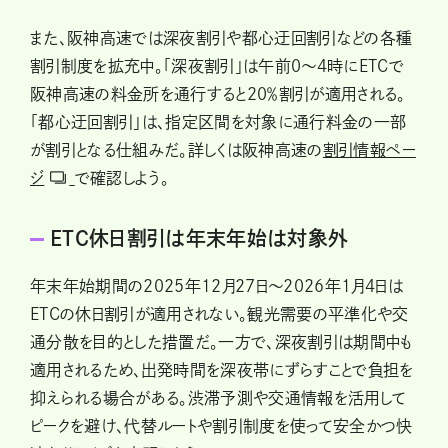
また、阪神高速では深夜割引や都心迂回割引などの各種
割引制度を拡充中。「深夜割引」は午前0～4時にETCで
阪神高速の料金所を通行すると20％割引が適用される。
「都心迂回割引」は、指定区間を対象に通行料金の一部
が割引となる仕組みだ。詳しくは阪神高速の
割引情報ペー
ジ
で確認しよう。
ETC休日割引は年末年始は対象外
年末年始期間の2025年12月27日～2026年1月4日は
ETCの休日割引が適用されない。観光需要の平準化や交
通分散を目的とした措置だ。一方で、深夜割引は期間中も
適用されるため、出発時間を深夜帯にずらすことで負担を
抑えられる場合がある。渋滞予測や交通情報を活用して
ピークを避け、代替ルートや割引制度を使って安全かつ快