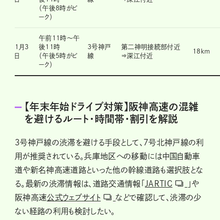
（午後8時がピ
ーク）
午前11時～午
1月3
後11時
3号神戸
第二神明接続部付近
18km
日
（午後5時がピ
線
⇒深江付近
ーク）
【年末年始ドライブ対策】阪神高速の混雑
を避けるルート・時間帯・割引を解説
3号神戸線の渋滞を避ける手段として、7号北神戸線の利
用が推奨されている。兵庫地区への移動には中国自動車
道や新名神高速道路といった他の幹線道路も選択肢とな
る。最新の渋滞情報は、道路交通情報「
JARTIC
」や
阪神高速
公式ウェブサイト
などで確認して、渋滞の少
ない経路の利用も検討したい。