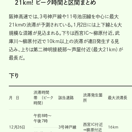
21km! ピーク時間と区間まとめ
阪神高速では、3号神戸線や11号池田線を中心に最大
21kmの渋滞が予測されている。1月2日には上下線とも大
規模な混雑が見込まれる。下りは西宮IC〜柳原付近、武
庫川〜柳原付近で10km以上の渋滞が連日発生する見
込み、上りは第二神明接続部〜芦屋付近（最大21km）が
最長だ。
下り
渋滞時間
渋滞発生箇
月 日
帯 （ピーク
該当道路
最大渋滞長
所
時間）
午前8時～
午後7時
西宮IC付近
12月26日
3号神戸線
16km
⇒柳原付近