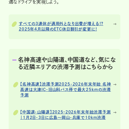
適なドライブを実現しよう。
すべての3連休が適用外となり出費が増える!?
2025年4月以降のETC休日割引が変更に!
名神高速や山陽道、中国道など、気にな
る近隣エリアの渋滞予測はこちらから
【名神高速】渋滞予測2025-2026年末年始 名神
高速は大津IC・旧山科バス停で最大25kmの渋滞
予測
【中国道・山陽道】2025–2026年末年始渋滞予測
｜1月2日・3日に広島〜岡山・兵庫で10km渋滞