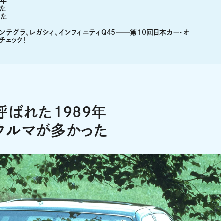
9年
た
れた
インテグラ、レガシィ、インフィニティQ45──第10回日本カー・オ
チェック！
呼ばれた1989年
クルマが多かった