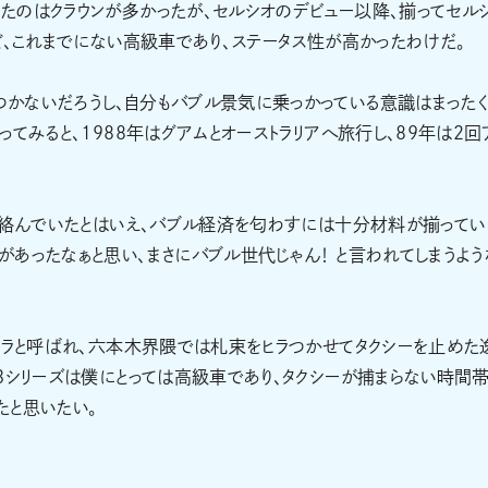
たのはクラウンが多かったが、セルシオのデビュー以降、揃ってセル
ど、これまでにない高級車であり、ステータス性が高かったわけだ。
かないだろうし、自分もバブル景気に乗っかっている意識はまった
てみると、1988年はグアムとオーストラリアへ旅行し、89年は2回
が絡んでいたとはいえ、バブル経済を匂わすには十分材料が揃ってい
あったなぁと思い、まさにバブル世代じゃん！ と言われてしまうよう
ーラと呼ばれ、六本木界隈では札束をヒラつかせてタクシーを止めた
3シリーズは僕にとっては高級車であり、タクシーが捕まらない時間
たと思いたい。