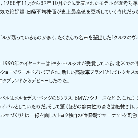
ーは、1988年11月から89年10月までに発売されたモデルが選考対
景気で絶好調。日経平均株価が史上最高値を更新していく時代だっ
ルが残っているものが多く、たくさんの名車を輩出した「クルマのヴ
9-1990年のイヤーカーはトヨタ・セルシオが受賞している。北米での
ロイトショーでワールドプレミアされ、新しい高級車ブランドとしてレクサス
ヨタブランドからデビューしたのだ。
バルはメルセデス・ベンツのSクラス、BMW7シリーズなどで、これま
イバルとしていたのだ。そして驚くほどの静粛性の高さは絶賛され、
ルマづくりとは一線を画したトヨタ独自の価値観でマーケットを刺激