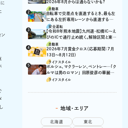
2026年8月からは通らないかも?
象に
自動車
た
自転車で交差点を直進するとき、最も左
にある左折専用レーンから直進するの
は、違反？
安全運転
【令和8年熊本地震】九州道・松橋IC～え
ィン
びのICで通行止め続く。解除区間と東九
州道の迂回ルート
自動車
2026年7月賞金クロス（応募期間：7月
13日～8月12日）
車
ライフスタイル
ポルシェ、マクラーレン、ベントレー…「ク
が
ルマは男のロマン」 田原俊彦の華麗な
る愛車遍歴
ライフスタイル
で
メ
し
地域・エリア
北海道
東北