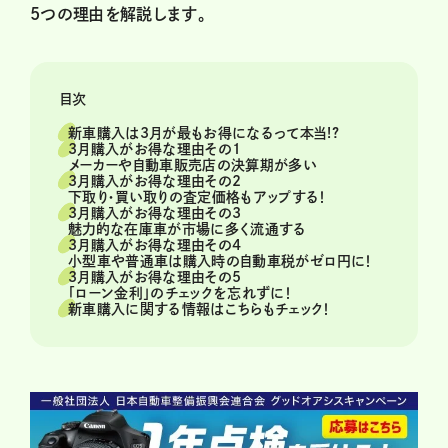
5つの理由を解説します。
目次
新車購入は3月が最もお得になるって本当!?
3月購入がお得な理由その1
メーカーや自動車販売店の決算期が多い
3月購入がお得な理由その2
下取り・買い取りの査定価格もアップする！
3月購入がお得な理由その3
魅力的な在庫車が市場に多く流通する
3月購入がお得な理由その4
小型車や普通車は購入時の自動車税がゼロ円に！
3月購入がお得な理由その5
「ローン金利」のチェックを忘れずに！
新車購入に関する情報はこちらもチェック！