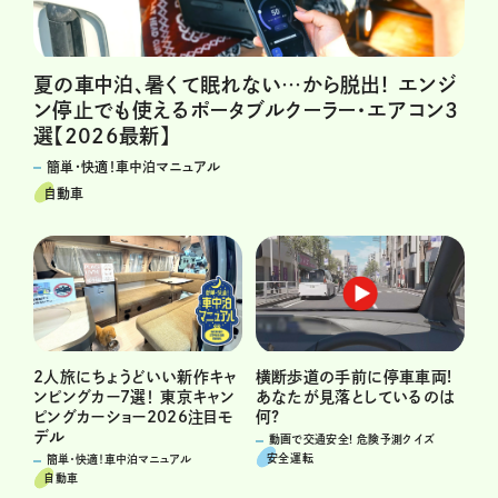
夏の車中泊、暑くて眠れない…から脱出！ エンジ
ン停止でも使えるポータブルクーラー・エアコン3
選【2026最新】
簡単・快適！車中泊マニュアル
自動車
横断歩道の手前に停車車両!
2人旅にちょうどいい新作キャ
あなたが見落としているのは
ンピングカー7選！ 東京キャン
何?
ピングカーショー2026注目モ
デル
動画で交通安全! 危険予測クイズ
安全運転
簡単・快適！車中泊マニュアル
自動車