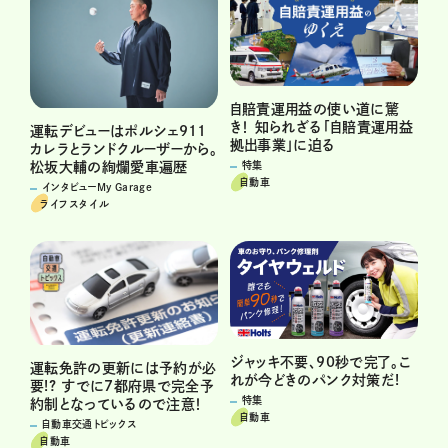
自賠責運用益の使い道に驚
き！ 知られざる「自賠責運用益
運転デビューはポルシェ911
拠出事業」に迫る
カレラとランドクルーザーから。
松坂大輔の絢爛愛車遍歴
特集
自動車
インタビューMy Garage
ライフスタイル
ジャッキ不要、90秒で完了。こ
運転免許の更新には予約が必
れが今どきのパンク対策だ!
要!? すでに7都府県で完全予
特集
約制となっているので注意！
自動車
自動車交通トピックス
自動車