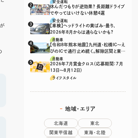
は、違反？
安全運転
休んだつもりが逆効果？ 長距離ドライブ
でやってはいけない休憩4選
安全運転
広が
【車検】ヘッドライトの黄ばみ・曇り、
2026年8月からは通らないかも?
自動車
【令和8年熊本地震】九州道・松橋IC～え
の
びのICで通行止め続く。解除区間と東九
州道の迂回ルート
自動車
2026年7月賞金クロス（応募期間：7月
13日～8月12日）
ライフスタイル
地域・エリア
北海道
東北
関東甲信越
東海・北陸