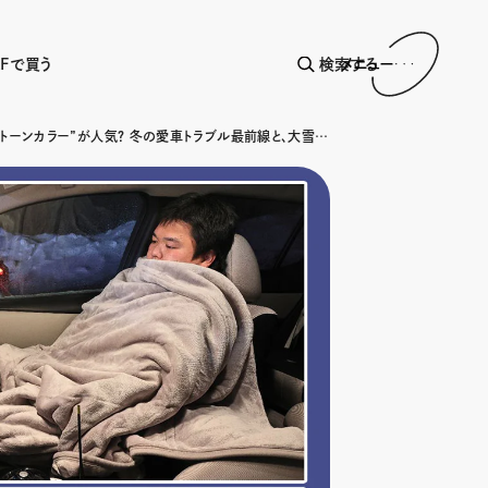
AFで買う
検索する
メニュー
なぜ今“2トーンカラー”が人気？ 冬の愛車トラブル最前線と、大雪での立往生検証まで注目記事を総まとめ