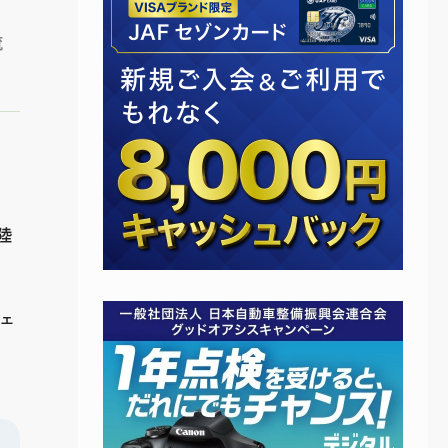
流
陸
ェ