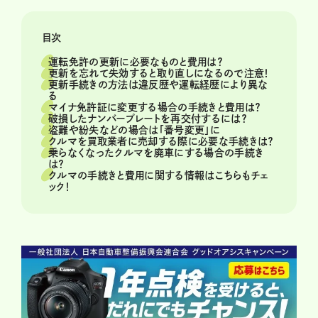
目次
運転免許の更新に必要なものと費用は？
更新を忘れて失効すると取り直しになるので注意！
更新手続きの方法は違反歴や運転経歴により異な
る
マイナ免許証に変更する場合の手続きと費用は？
破損したナンバープレートを再交付するには？
盗難や紛失などの場合は「番号変更」に
クルマを買取業者に売却する際に必要な手続きは？
乗らなくなったクルマを廃車にする場合の手続き
は？
クルマの手続きと費用に関する情報はこちらもチェ
ック！