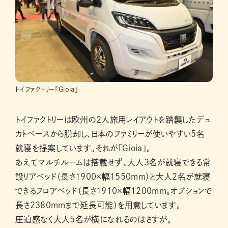
トイファクトリー「Gioia」
トイファクトリーは欧州の2人旅用レイアウトを踏襲したデュ
カトベースから脱却し、日本のファミリーが使いやすい5名
就寝を提案しています。それが「Gioia」。
あえてマルチルームは搭載せず、大人3名が就寝できる常
設リアベッド（長さ1900×幅1550mm）と大人2名が就寝
できるフロアベッド（長さ1910×幅1200mm。オプションで
長さ2380mmまで延長可能）を用意しています。
圧迫感なく大人5名が横になれるのはさすが。