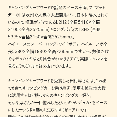
キャンピングカーアワードで話題のベース車両、フィアット・
デュカトは欧州で人気の大型商用バン。日本に導入されて
いるのは、標準ボディであるL2H2（全長5410×全幅
2100×全高2525mm）とロングボディのL3H2（全長
5995×全幅2150×全高2525mm）。
ハイエースのスーパーロング・ワイドボディ・ハイルーフが全
長5380×全幅1880×全高2285mmですから、数値だけ
でもデュカトのゆとり具合がわかりますが、実際にクルマを
見るとその迫力は群を抜いています。
キャンピングカーアワードを受賞した田村淳さんは、これま
で6台のキャンピングカーを乗り継ぎ、愛車を被災地支援
に活用するほど根っからのキャンピングカー好き。
そんな淳さんが一目惚れしたというのが、デュカトをベース
にしたナッツRV製の「ZEGNIA（ゼニア）」です。