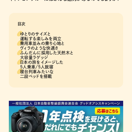
目次
ゆとりのサイズと
運転する楽しみを両立
乗用車並みの乗り心地と
ヴィラのような快適さ
ふんだんに採用した天然木と
大容量ラゲッジ
日本の旅をイメージした
5人乗車/5人就寝
寝台列車みたいな
二段ベッドを搭載