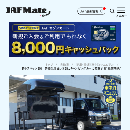
JAF最新情報
メニュー
トップ
自動車
簡単・快適！車中泊マニュアル
軽トラキャン3選！ 普段は仕事、休日はキャンピングカーに変身する“秘密基地”