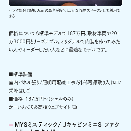
バンク部分は約60cmの高さがあり、広大な収納スペースとして利用で
きる
価格についても標準モデルで187万円、取材車両で201
万3000円とリーズナブル。オリジナルで内装を作ってみた
い人やオーダーしたい人などに最適なモデルです。
■標準装備
室内パネル張り/照明用配線工事/外部電源取り入れ口/
乗降はしご
■価格：187万円〜（シェルのみ）
かーいんてりあ高橋ウェブサイト
MYSミスティック/ JキャビンミニＳ ファク