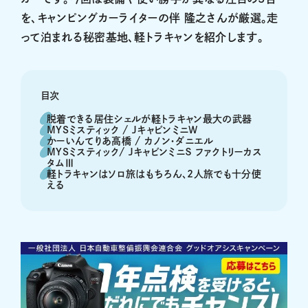
を、キャンピングカーライターの伴 隆之さんが厳選。走
って泊まれる秘密基地、軽トラキャンを紹介します。
目次
脱着できる居住シェルが軽トラキャン最大の武器
MYSミスティック / JキャビンミニW
かーいんてりあ高橋 / カノン・ダニエル
MYSミスティック/ JキャビンミニＳ ファクトリーカス
タムⅢ
軽トラキャンはソロ旅はもちろん、2人旅でも十分使
える