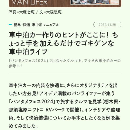
写真＝大塚七恵 / 文＝大森弘恵
簡単・快適！車中泊マニュアル
2024.11.25
車中泊カー作りのヒントがここに！ ち
ょっと手を加えるだけでゴキゲンな
車中泊ライフ
「バンタメフェス2024」で出会ったクルマを、アナタの車中泊カーの
参考に！
車中泊カーの内装を快適に、さらにオリジナリティを出
したい方必見！アイデア満載のバンライファーが集う
「バンタメフェス2024」で旅するクルマを見学（栃木県・
那須塩原ニワトコ RVパークで開催）。インテリアや整理
術、そして快適装備についてお手本としたくなる例を集
めてみました。