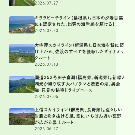
2026.07.27
キララビーチライン（島根県）。日本の夕陽百選
にも認定された、出雲の海岸線を駆ける！
2026.07.20
大佐渡スカイライン(新潟県)。日本海を背に駆
け上がる、佐渡のすべてを凝縮したダイナミッ
クルート
2026.07.13
国道252号田子倉湖（福島県、新潟県）。新緑と
湖光が織り成す大パノラマと濃碧の湖、奥会
津・只見の秘境ドライブコース
2026.07.06
上信スカイライン（群馬県、長野県）。荒々しい
岩肌と吹き抜ける風、空にいちばん近い荒野
が広がる雲上ルート
2026.06.27