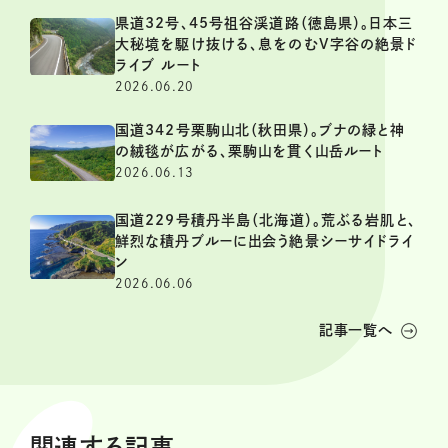
県道32号、45号祖谷渓道路（徳島県）。日本三
大秘境を駆け抜ける、息をのむV字谷の絶景ド
ライブ ルート
2026.06.20
国道342号栗駒山北（秋田県）。ブナの緑と神
の絨毯が広がる、栗駒山を貫く山岳ルート
2026.06.13
国道229号積丹半島（北海道）。荒ぶる岩肌と、
鮮烈な積丹ブルーに出会う絶景シーサイドライ
ン
2026.06.06
記事一覧へ
関連する記事