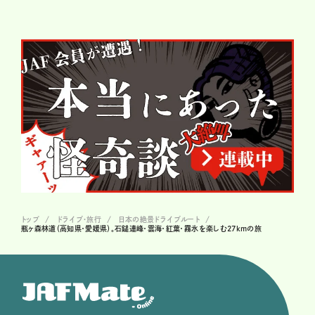
トップ
ドライブ･旅行
日本の絶景ドライブルート
瓶ヶ森林道（高知県・愛媛県）。石鎚連峰・雲海・紅葉・霧氷を楽しむ27kmの旅