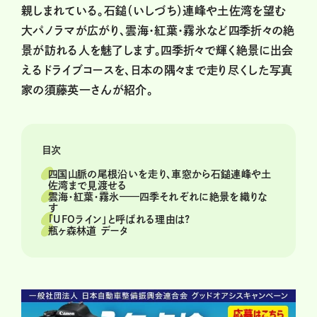
親しまれている。石鎚（いしづち）連峰や土佐湾を望む
大パノラマが広がり、雲海・紅葉・霧氷など四季折々の絶
景が訪れる人を魅了します。四季折々で輝く絶景に出会
えるドライブコースを、日本の隅々まで走り尽くした写真
家の須藤英一さんが紹介。
目次
四国山脈の尾根沿いを走り、車窓から石鎚連峰や土
佐湾まで見渡せる
雲海・紅葉・霧氷——四季それぞれに絶景を織りな
す
「UFOライン」と呼ばれる理由は?
瓶ヶ森林道 データ