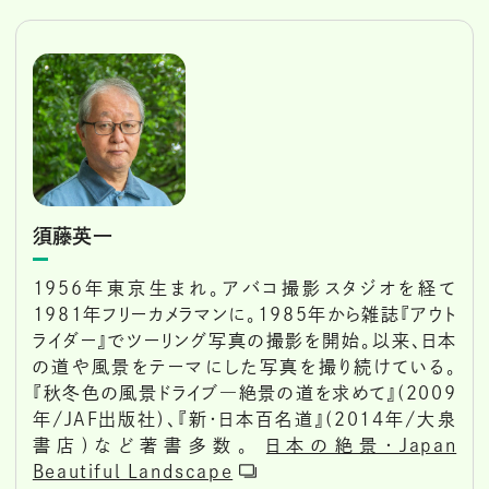
須藤英一
1956年東京生まれ。アバコ撮影スタジオを経て
1981年フリーカメラマンに。1985年から雑誌『アウト
ライダー』でツーリング写真の撮影を開始。以来、日本
の道や風景をテーマにした写真を撮り続けている。
『秋冬色の風景ドライブ―絶景の道を求めて』(2009
年/JAF出版社)、『新・日本百名道』(2014年/大泉
書店)など著書多数。
日本の絶景・Japan
Beautiful Landscape