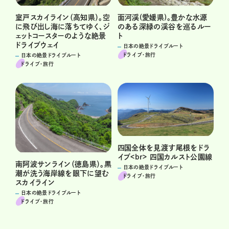
面河渓(愛媛県)。豊かな水源
室戸スカイライン（高知県）。空
のある深緑の渓谷を巡るルー
に飛び出し海に落ちてゆく、ジ
ト
ェットコースターのような絶景
ドライブウェイ
日本の絶景ドライブルート
ドライブ･旅行
日本の絶景ドライブルート
ドライブ･旅行
四国全体を見渡す尾根をドラ
イブ<br> 四国カルスト公園線
南阿波サンライン（徳島県）。黒
日本の絶景ドライブルート
潮が洗う海岸線を眼下に望む
ドライブ･旅行
スカイライン
日本の絶景ドライブルート
ドライブ･旅行