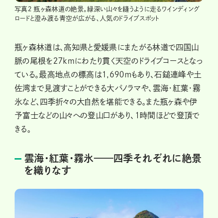
写真2 瓶ヶ森林道の絶景。緑深い山々を縫うように走るワインディング
ロードと澄み渡る青空が広がる、人気のドライブスポット
瓶ヶ森林道は、高知県と愛媛県にまたがる林道で四国山
脈の尾根を27kmにわたり貫く天空のドライブコースとなっ
ている。最高地点の標高は1,690mもあり、石鎚連峰や土
佐湾まで見渡すことができる大パノラマや、雲海・紅葉・霧
氷など、四季折々の大自然を堪能できる。また瓶ヶ森や伊
予富士などの山々への登山口があり、1時間ほどで登頂で
きる。
雲海・紅葉・霧氷——四季それぞれに絶景
を織りなす