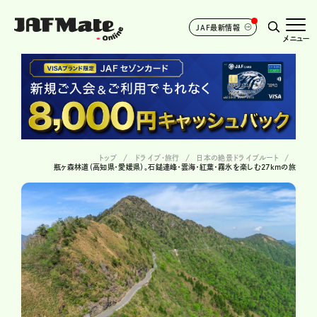
JAF最新情報
メニュー
トップ
ドライブ･旅行
日本の絶景ドライブルート
瓶ヶ森林道（高知県・愛媛県）。石鎚連峰・雲海・紅葉・霧氷を楽しむ27kmの旅