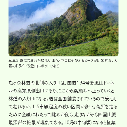
写真3 霧に包まれた緑深い山々と中央にそびえるピークが印象的な、人
気のドライブ＆登山スポットである
瓶ヶ森林道の北側の入り口は、国道194号寒風山トンネ
ルの高知県側出口にあり、ここから桑瀬峠へ上っていくと
林道の入り口になる。道は全面舗装されているので安心し
て走れるが、1.5車線程度の狭い区間が多い。高所を走る
ために全線にわたって眺めが良く、走りながらも四国山脈
最深部の絶景が堪能できる。10月の中旬頃になると紅葉