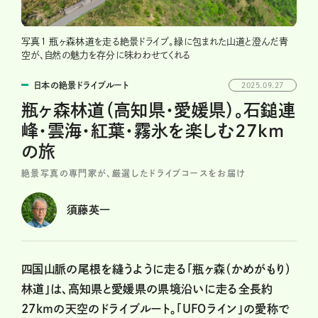
写真1 瓶ヶ森林道を走る絶景ドライブ。緑に包まれた山道と澄んだ青
空が、自然の魅力を存分に味わわせてくれる
日本の絶景ドライブルート
2025.09.27
瓶ヶ森林道（高知県・愛媛県）。石鎚連
峰・雲海・紅葉・霧氷を楽しむ27km
の旅
絶景写真の専門家が、厳選したドライブコースをお届け
須藤英一
四国山脈の尾根を縫うように走る「瓶ヶ森（かめがもり）
林道」は、高知県と愛媛県の県境沿いに走る全長約
27kmの天空のドライブルート。「UFOライン」の愛称で