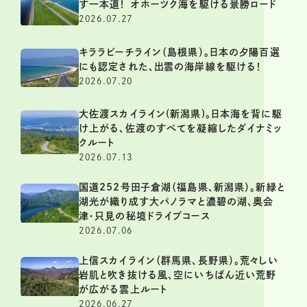
す一本道！ オホーツク海を駆ける景勝ロード
2026.07.27
キララビーチライン（島根県）。日本の夕陽百選
にも認定された、出雲の海岸線を駆ける！
2026.07.20
大佐渡スカイライン(新潟県)。日本海を背に駆
け上がる、佐渡のすべてを凝縮したダイナミッ
クルート
2026.07.13
国道252号田子倉湖（福島県、新潟県）。新緑と
湖光が織り成す大パノラマと濃碧の湖、奥会
津・只見の秘境ドライブコース
2026.07.06
上信スカイライン（群馬県、長野県）。荒々しい
岩肌と吹き抜ける風、空にいちばん近い荒野
が広がる雲上ルート
2026.06.27