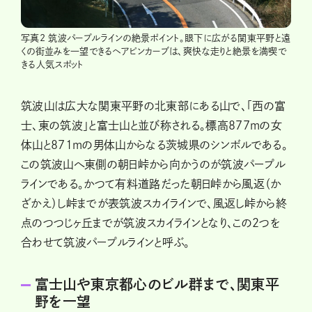
写真2 筑波パープルラインの絶景ポイント。眼下に広がる関東平野と遠
くの街並みを一望できるヘアピンカーブは、爽快な走りと絶景を満喫で
きる人気スポット
筑波山は広大な関東平野の北東部にある山で、「西の富
士、東の筑波」と富士山と並び称される。標高877mの女
体山と871mの男体山からなる茨城県のシンボルである。
この筑波山へ東側の朝日峠から向かうのが筑波パープル
ラインである。かつて有料道路だった朝日峠から風返（か
ざかえ）し峠までが表筑波スカイラインで、風返し峠から終
点のつつじヶ丘までが筑波スカイラインとなり、この2つを
合わせて筑波パープルラインと呼ぶ。
富士山や東京都心のビル群まで、関東平
野を一望