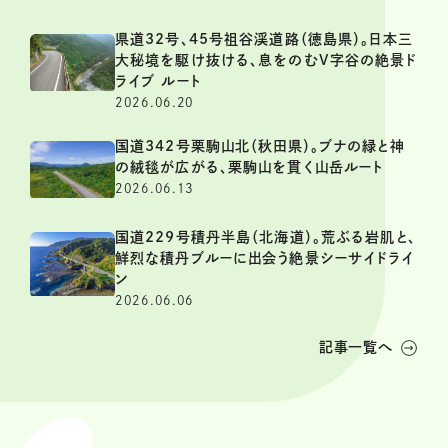
県道32号、45号祖谷渓道路（徳島県）。日本三
大秘境を駆け抜ける、息をのむV字谷の絶景ド
ライブ ルート
2026.06.20
国道342号栗駒山北（秋田県）。ブナの緑と神
の絨毯が広がる、栗駒山を貫く山岳ルート
2026.06.13
国道229号積丹半島（北海道）。荒ぶる岩肌と、
鮮烈な積丹ブルーに出会う絶景シーサイドライ
ン
2026.06.06
記事一覧へ