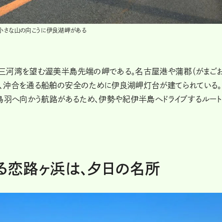
小さな山の向こうに伊良湖岬がある
三河湾を望む渥美半島先端の岬である。名古屋港や蒲郡（がまご
、沖合を通る船舶の安全のために伊良湖岬灯台が建てられている
鳥羽へ向かう航路があるため、伊勢や紀伊半島へドライブするルート
る恋路ヶ浜は、夕日の名所