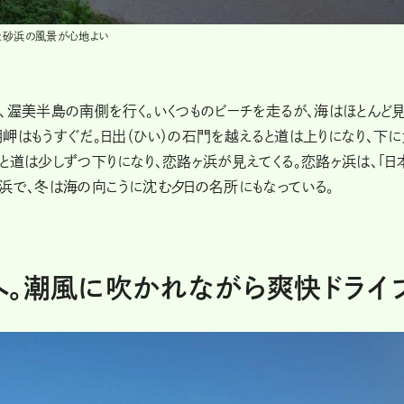
と砂浜の風景が心地よい
、渥美半島の南側を行く。いくつものビーチを走るが、海はほとんど
岬はもうすぐだ。日出（ひい）の石門を越えると道は上りになり、下
と道は少しずつ下りになり、恋路ヶ浜が見えてくる。恋路ヶ浜は、「日
浜で、冬は海の向こうに沈む夕日の名所にもなっている。
へ。潮風に吹かれながら爽快ドライ