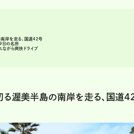
南岸を走る、国道42号
夕日の名所
れながら爽快ドライブ
切る渥美半島の南岸を走る、国道4