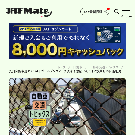
JAF最新情報
メニュー
トップ
自動車
自動車交通トピックス
九州自動車道の2024年ゴールデンウィーク渋滞予想は、5月3日に筑紫野IC付近を先頭に最長30km！