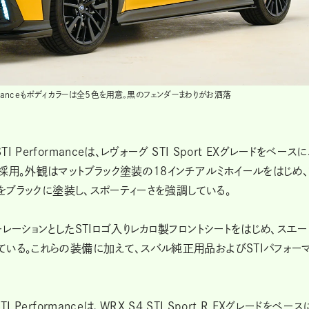
TI Performanceもボディカラーは全５色を用意。黒のフェンダーまわりがお洒落
II STI Performanceは、レヴォーグ STI Sport EXグレードをベースに
採用。外観はマットブラック塗装の18インチアルミホイールをはじめ、
どをブラックに塗装し、スポーティーさを強調している。
レーションとしたSTIロゴ入りレカロ製フロントシートをはじめ、スエー
いる。これらの装備に加えて、スバル純正用品およびSTIパフォー
II STI Performanceは、WRX S4 STI Sport R EXグレードをベース