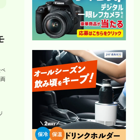
モ
をベ
車両
ジ