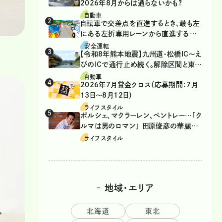
2026年8月からは通らないかも?
自動車
自転車で交差点を直進するとき、最も左
にある左折専用レーンから直進するの
は、違反？
安全運転
【令和8年熊本地震】九州道・松橋IC～え
びのICで通行止め続く。解除区間と東九
州道の迂回ルート
自動車
2026年7月賞金クロス（応募期間：7月
13日～8月12日）
ライフスタイル
ポルシェ、マクラーレン、ベントレー…「ク
ルマは男のロマン」 田原俊彦の華麗な
る愛車遍歴
ライフスタイル
地域・エリア
北海道
東北