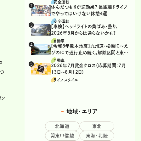
は、違反？
安全運転
休んだつもりが逆効果？ 長距離ドライブ
でやってはいけない休憩4選
安全運転
【車検】ヘッドライトの黄ばみ・曇り、
2026年8月からは通らないかも?
自動車
【令和8年熊本地震】九州道・松橋IC～え
びのICで通行止め続く。解除区間と東九
州道の迂回ルート
自動車
タ
2026年7月賞金クロス（応募期間：7月
立つ
13日～8月12日）
ライフスタイル
ポン
地域・エリア
北海道
東北
関東甲信越
東海・北陸