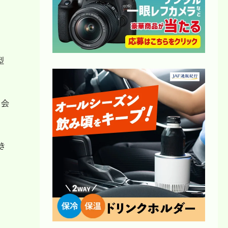
型
、会
き