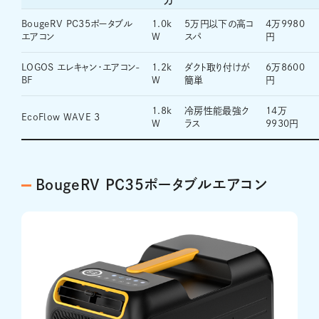
力
BougeRV PC35ポータブル
1.0k
5万円以下の高コ
4万9980
エアコン
W
スパ
円
LOGOS エレキャン・エアコン-
1.2k
ダクト取り付けが
6万8600
BF
W
簡単
円
1.8k
冷房性能最強ク
14万
EcoFlow WAVE 3
W
ラス
9930円
BougeRV PC35ポータブルエアコン