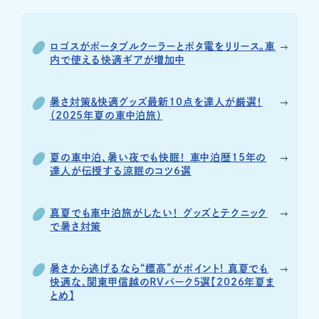
ロゴスがポータブルクーラーとポタ電をリリース。車
内で使える快適ギアが増加中
暑さ対策＆快適グッズ最新10点を達人が厳選！
（2025年夏の車中泊旅）
夏の車中泊、暑い夜でも快眠！ 車中泊歴15年の
達人が伝授する涼眠のコツ6選
真夏でも車中泊旅がしたい！ グッズとテクニック
で暑さ対策
暑さから逃げるなら“標高”がポイント! 真夏でも
快適な、関東甲信越のRVパーク5選【2026年夏ま
とめ】