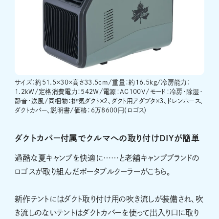
サイズ：約51.5×30×高さ33.5cm/重量：約16.5kg/冷房能力：
1.2kW/定格消費電力：542W/電源：AC100V/モード：冷房・除湿・
静音・送風/同梱物：排気ダクト×2、ダクト用アダプタ×3、ドレンホース、
ダクトカバー、説明書/価格：6万8600円（ロゴス）
ダクトカバー付属でクルマへの取り付けDIYが簡単
過酷な夏キャンプを快適に……と老舗キャンプブランドの
ロゴスが取り組んだポータブルクーラーがこちら。
新作テントにはダクト取り付け用の吹き流しが装備され、吹
き流しのないテントはダクトカバーを使って出入り口に取り