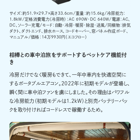
サイズ：約51.9×29.7×高さ33.6cm/重量：約15.6kg/冷房能力：
1.8kW/定格消費電力（冷房時）：AC 690W・DC 640W/電源：AC、
DC、ソーラー充電/モード：自動・冷房・暖房・除湿・送風/同梱物：排気
ダクト、ダクトエンド、排水ホース、コードキーパー、窓パネル作成ボード、
マニュアル/価格：14万9930円（エコフロー）
相棒との車中泊旅をサポートするペットケア機能付
き
冷房だけでなく暖房もできて、一年中車内を快適空間に
するポータブルエアコン。2022年に初期モデルが登場し、
瞬く間に車中泊ファンを虜にしました。その理由はパワフル
な冷房能力（初期モデルは1.2kW）と別売バッテリーパッ
クを取り付ければコードレスで稼働するため。