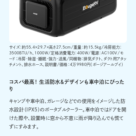
サイズ：約55.4×29.7×高さ27.5cm/重量：約15.5kg/冷房能力：
3500BTU/h、1000W/定格消費電力：400W/電源：AC100V/モ
ード：冷房・除湿・睡眠・強力・送風/同梱物：排気ダクト、ダクト用アタッ
チメント、排水ホース、説明書/価格：4万9980円（ボージアールブイ）
コスパ最高！ 生活防水＆デザインも車中泊にぴった
り
キャンプや車中泊、ガレージなどでの使用をイメージした防
水設計（IPX5）のポータブルクーラー。車中泊ではドアを開
けた際や、設置時に窓から不意に雨が降り込んでも慌て
ずにすみます。