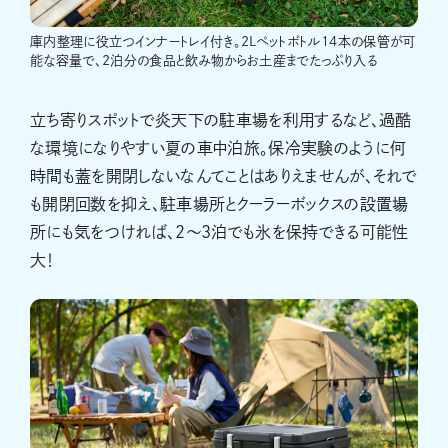
庫内整理に役立つインナートレイ付き。2Lペットボトル14本の保管が可
能な容量で、2泊分の食品と飲み物からお土産までたっぷり入る
立ち寄りスポットで炎天下の駐車場を利用するなど、過酷
な環境になりやすい夏の車中泊旅。保冷実験のように何
時間も蓋を開閉しないなんてことはありえませんが、それで
も開閉回数を抑え、駐車場所とクーラーボックスの設置場
所にも気をつければ、2〜3泊でも氷を保持できる可能性
大！