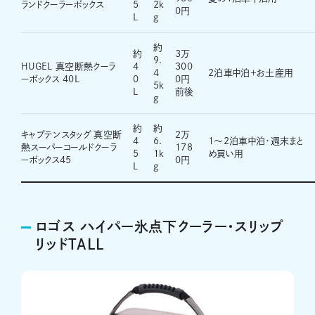
ランドクーラーボックス
5
2k
0円
L
g
約
約
3万
9.
HUGEL 真空断熱クーラ
4
300
4
2泊車中泊＋お土産用
ーボックス 40L
0
0円
5k
L
前後
g
約
約
キャプテンスタッグ 真空断
2万
4
6.
1〜2泊車中泊・週末まと
熱スーパーコールドクーラ
178
5
1k
め買い用
ーボックス45
0円
L
g
ロゴス ハイパー氷点下クーラー・スリップ
リッドTALL