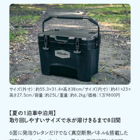
サイズ（外寸）：約55.3×31.4×高さ38cm/サイズ（内寸）：約41×23×
高さ27.5cm/容量：約25L/重量：約6.2kg/価格：1万9800円
【夏の1泊車中泊用】
取り回しやすいサイズで氷が溶けきるまで8日間
6面に発泡ウレタンだけでなく真空断熱パネルも搭載した