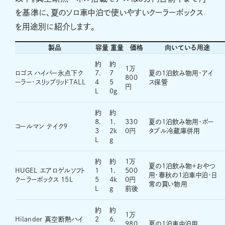
を基準に、夏のソロ車中泊で使いやすいクーラーボックス
を用途別に紹介します。
製品
容量
重量
価格
向いている用途
約
約
1万
ロゴス ハイパー氷点下ク
7.
7
夏の1泊飲み物用・アイ
800
ーラー・スリップリッドTALL
4
5
ス保管
円
L
0g
約
約
8.
1.
330
夏の1泊飲み物用・ポー
コールマン テイク9
3
2k
0円
タブル冷蔵庫併用
L
g
約
約
1万
夏の1泊飲み物+おやつ
HUGEL エアロゲルソフト
1
1.
500
用・春秋の1泊車中泊・日
クーラーボックス 15L
5
4k
0円
常の買い物用
L
g
前後
約
約
1万
Hilander 真空断熱ハイ
2
6.
980
夏の1泊車中泊用