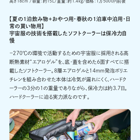
高さ18cm /容量：約15L/重量：約1.4kg/価格：1万5000円前後
【夏の1泊飲み物+おやつ用・春秋の1泊車中泊用・日
常の買い物用】
宇宙服の技術を搭載したソフトクーラーは保冷力自
慢
－270℃の環境で活動するための宇宙服に採用される高
断熱素材“エアロゲル”を、底・蓋を含めた6面すべてに搭
載したソフトクーラー。8層エアロゲルと14mm発泡ポリエ
チレンを組み合わせた本体は冷気が漏れにくく、ハードク
ーラーの3分の1の重量でありながら、保冷力は約3.7日。
ハードクーラーに迫る実力派なのです。