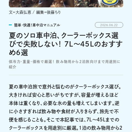
文＝大森弘恵 / 編集＝後藤ちり
簡単・快適！車中泊マニュアル
2026.06.22
夏のソロ車中泊、クーラーボックス選
びで失敗しない！ 7L〜45Lのおすす
め6選
保冷力・重量・価格で厳選！ 飲み物用から2泊旅向けまで用途別に
紹介
夏の車中泊旅で意外と悩むのがクーラーボックス選び。
大きければ安心と思いがちですが、容量が増えるほど
本体は重くなり、必要な氷の量も増えてしまいます。逆
に小さすぎれば飲み物や食材が入りきらず、旅先で不
便を感じることも。そこで本記事では、7L〜45Lまでの
クーラーボックスを用途別に厳選。1泊の飲み物用から2