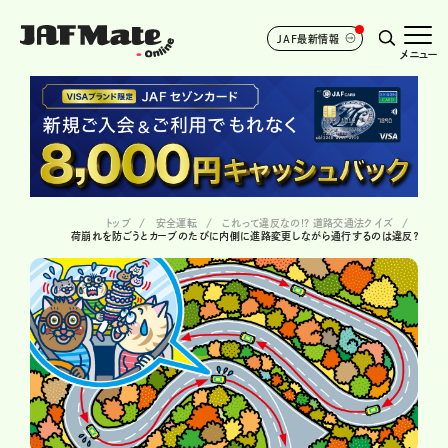
JAF最新情報
メニュー
トップ
安全運転
これって違反なの!? 道路交通法クイズ
荷崩れを防ごうとカーブのたびに内側に進路変更しながら通行するのは違反？