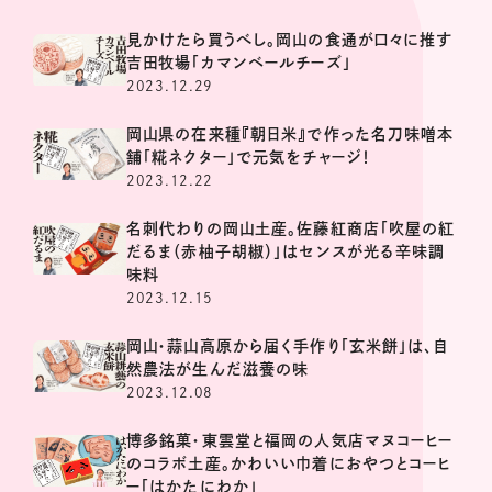
見かけたら買うべし。岡山の食通が口々に推す
吉田牧場「カマンベールチーズ」
2023.12.29
岡山県の在来種『朝日米』で作った名刀味噌本
舗「糀ネクター」で元気をチャージ！
2023.12.22
名刺代わりの岡山土産。佐藤紅商店「吹屋の紅
だるま（赤柚子胡椒）」はセンスが光る辛味調
味料
2023.12.15
岡山・蒜山高原から届く手作り「玄米餅」は、自
然農法が生んだ滋養の味
2023.12.08
博多銘菓・東雲堂と福岡の人気店マヌコーヒー
のコラボ土産。かわいい巾着におやつとコーヒ
ー「はかたにわか」