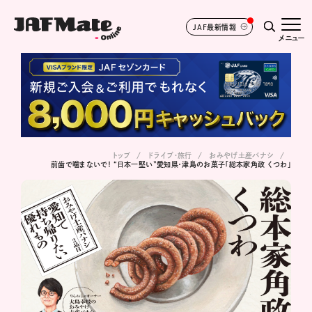
JAF最新情報
メニュー
トップ
ドライブ･旅行
おみやげ土産バナシ
前歯で噛まないで！ “日本一堅い”愛知県・津島のお菓子「総本家角政 くつわ」