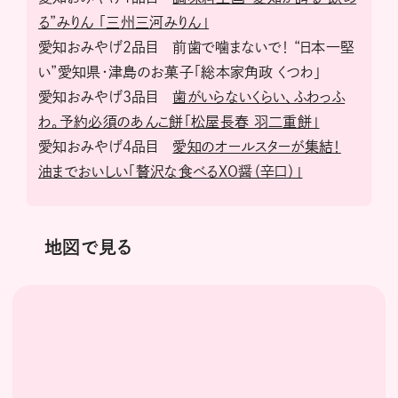
る”みりん 「三州三河みりん」
愛知おみやげ2品目 前歯で噛まないで！ “日本一堅
い”愛知県・津島のお菓子「総本家角政 くつわ」
愛知おみやげ3品目
歯がいらないくらい、ふわっふ
わ。予約必須のあんこ餅「松屋長春 羽二重餅」
愛知おみやげ4品目
愛知のオールスターが集結！
油までおいしい「贅沢な食べるXO醤（辛口）」
地図で見る