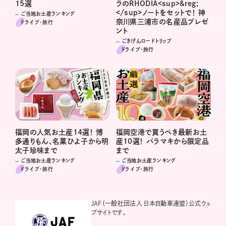
15選
ラのRHODIA<sup>&reg;
</sup>ノートをセットで！ 神
ご当地お土産ランキング
奈川県三浦市の名産品プレゼ
ドライブ･旅行
ント
ごきげんロードトリップ
ドライブ･旅行
福岡の人気お土産14選！ 博
福岡空港で買うべき最新お土
多通りもん、名菓ひよ子から明
産10選！ バラマキから限定品
太子珍味まで
まで
ご当地お土産ランキング
ご当地お土産ランキング
ドライブ･旅行
ドライブ･旅行
JAF（一般社団法人 日本自動車連盟）公式ウェ
ブサイトです。