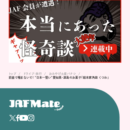
トップ
ドライブ･旅行
おみやげ土産バナシ
前歯で噛まないで！ “日本一堅い”愛知県・津島のお菓子「総本家角政 くつわ」