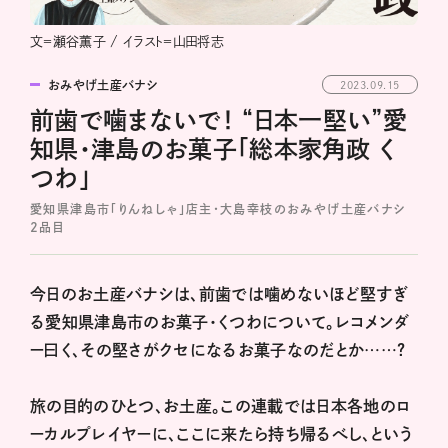
文＝瀬谷薫子 / イラスト＝山田将志
おみやげ土産バナシ
2023.09.15
前歯で噛まないで！ “日本一堅い”愛
知県・津島のお菓子「総本家角政 く
つわ」
愛知県津島市「りんねしゃ」店主・大島幸枝のおみやげ土産バナシ
2品目
今日のお土産バナシは、前歯では噛めないほど堅すぎ
る愛知県津島市のお菓子・くつわについて。レコメンダ
ー曰く、その堅さがクセになるお菓子なのだとか……?
旅の目的のひとつ、お土産。この連載では日本各地のロ
ーカルプレイヤーに、ここに来たら持ち帰るべし、という