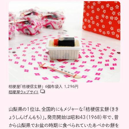
桔梗屋「桔梗信玄餅」 ６個布袋入 1,296円
桔梗屋ウェブサイト
山梨県の１位は、全国的にもメジャーな「桔梗信玄餅（きき
ょうしんげんもち）」。発売開始は昭和43（1968）年で、昔
から山梨県でお盆の時期に食べられていたあべかわ餅を