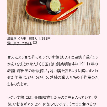
澤田屋「くろ玉」 ８個入 1,382円
澤田屋ウェブサイト
青えんどう豆で作ったうぐいす餡（あん）に黒糖羊羹（よう
かん）をまとわせた「くろ玉」は、創業明治44（1911）年の
老舗・澤田屋の看板商品。薄い膜を張るように餡にまとわ
せた羊羹は、ひとつひとつ、熟練の職人たちの手作業のた
まものだとか。
うぐいす餡には、４日間蜜煮したかのこ豆も入っていて、や
さしい甘さがアクセントになっています。そのまま食べるの