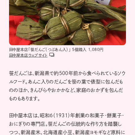
田中屋本店「笹だんご（つぶあん入）」 5個箱入 1,080円
田中屋本店ウェブサイト
笹だんごは、新潟県で約500年前から食べられているソウ
ルフード。あんこ入りのだんごを笹の葉で俵型に包んだも
ののほか、きんぴらやおかかなど、家庭のおかずを包んだ
ものもあります。
田中屋本店は、昭和6（1931）年創業の和菓子・餅菓子・
おにぎりの専門店。笹だんごの伝統的な作り方を踏襲し
つつ、新潟産米、北海道産小豆、新潟産ヨモギなど原料に