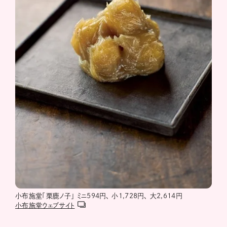
小布施堂「栗鹿ノ子」 ミニ594円、 小1,728円、 大2,614円
小布施堂ウェブサイト