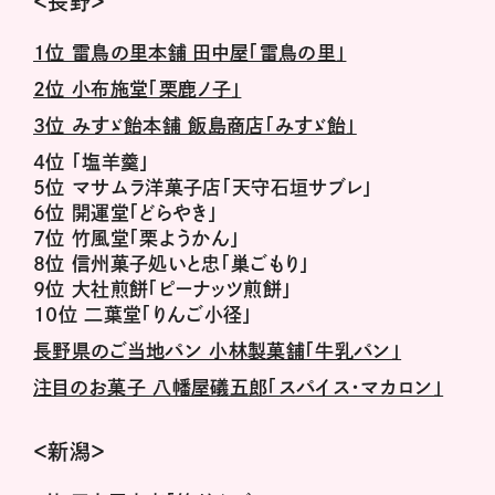
＜長野＞
１位 雷鳥の里本舗 田中屋「雷鳥の里」
２位 小布施堂「栗鹿ノ子」
３位 みすゞ飴本舗 飯島商店「みすゞ飴」
４位 「塩羊羹」
５位 マサムラ洋菓子店「天守石垣サブレ」
６位 開運堂「どらやき」
７位 竹風堂「栗ようかん」
８位 信州菓子処いと忠「巣ごもり」
９位 大社煎餅「ピーナッツ煎餅」
10位 二葉堂「りんご小径」
長野県のご当地パン 小林製菓舗「牛乳パン」
注目のお菓子 八幡屋礒五郎「スパイス・マカロン」
＜新潟＞