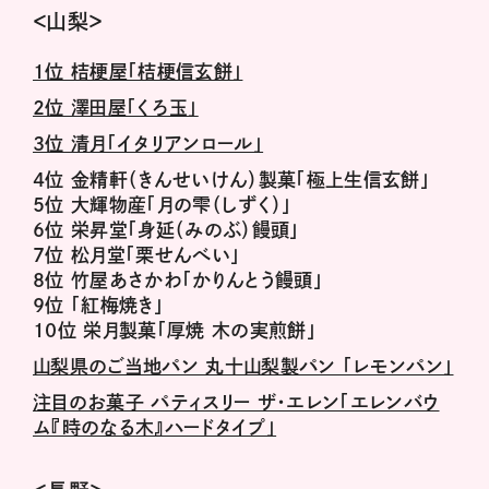
＜山梨＞
１位 桔梗屋「桔梗信玄餅」
２位 澤田屋「くろ玉」
３位 清月「イタリアンロール」
４位 金精軒（きんせいけん）製菓「極上生信玄餅」
５位 大輝物産「月の雫（しずく）」
６位 栄昇堂「身延（みのぶ）饅頭」
７位 松月堂「栗せんべい」
８位 竹屋あさかわ「かりんとう饅頭」
９位 「紅梅焼き」
10位 栄月製菓「厚焼 木の実煎餅」
山梨県のご当地パン 丸十山梨製パン 「レモンパン」
注目のお菓子 パティスリー ザ・エレン「エレンバウ
ム『時のなる木』ハードタイプ」