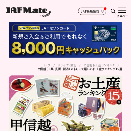
JAF最新情報
メニュー
トップ
ドライブ･旅行
ご当地お土産ランキング
甲信越（山梨・長野・新潟）のもらって嬉しいお土産ランキング15選