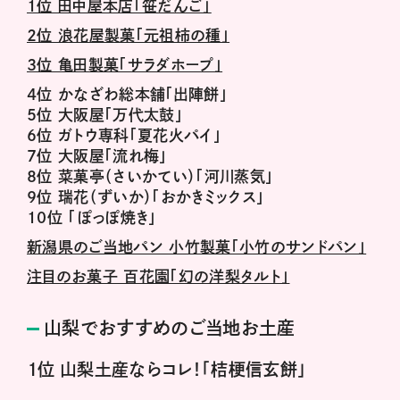
１位 田中屋本店「笹だんご」
２位 浪花屋製菓「元祖柿の種」
３位 亀田製菓「サラダホープ」
４位 かなざわ総本舗「出陣餅」
５位 大阪屋「万代太鼓」
６位 ガトウ専科「夏花火パイ」
７位 大阪屋「流れ梅」
８位 菜菓亭（さいかてい）「河川蒸気」
９位 瑞花（ずいか）「おかきミックス」
10位 「ぽっぽ焼き」
新潟県のご当地パン 小竹製菓「小竹のサンドパン」
注目のお菓子 百花園「幻の洋梨タルト」
山梨でおすすめのご当地お土産
１位 山梨土産ならコレ！「桔梗信玄餅」