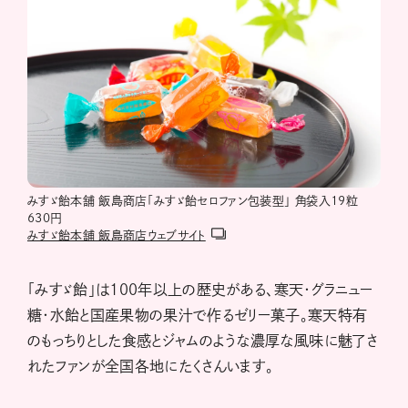
みすゞ飴本舗 飯島商店「みすゞ飴セロファン包装型」 角袋入19粒
630円
みすゞ飴本舗 飯島商店ウェブサイト
「みすゞ飴」は100年以上の歴史がある、寒天・グラニュー
糖・水飴と国産果物の果汁で作るゼリー菓子。寒天特有
のもっちりとした食感とジャムのような濃厚な風味に魅了さ
れたファンが全国各地にたくさんいます。