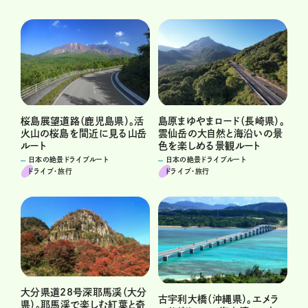
桜島展望道路（鹿児島県）。活
島原まゆやまロード（長崎県）。
火山の桜島を間近に見る山岳
雲仙岳の大自然と海沿いの景
ルート
色を楽しめる景観ルート
日本の絶景ドライブルート
日本の絶景ドライブルート
ドライブ･旅行
ドライブ･旅行
大分県道28号深耶馬渓（大分
古宇利大橋（沖縄県）。エメラ
県）。耶馬渓で楽しむ紅葉と奇