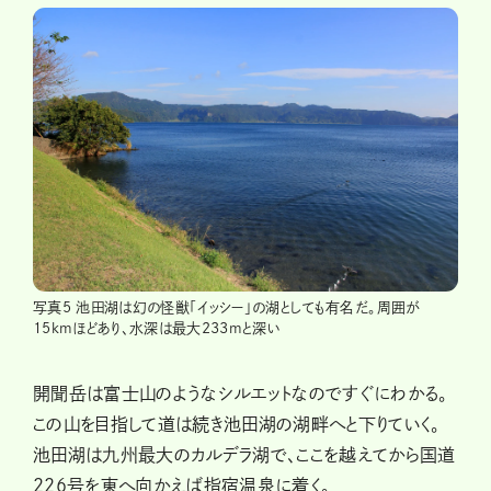
写真5 池田湖は幻の怪獣「イッシー」の湖としても有名だ。周囲が
15kmほどあり、水深は最大233mと深い
開聞岳は富士山のようなシルエットなのですぐにわかる。
この山を目指して道は続き池田湖の湖畔へと下りていく。
池田湖は九州最大のカルデラ湖で、ここを越えてから国道
226号を東へ向かえば指宿温泉に着く。