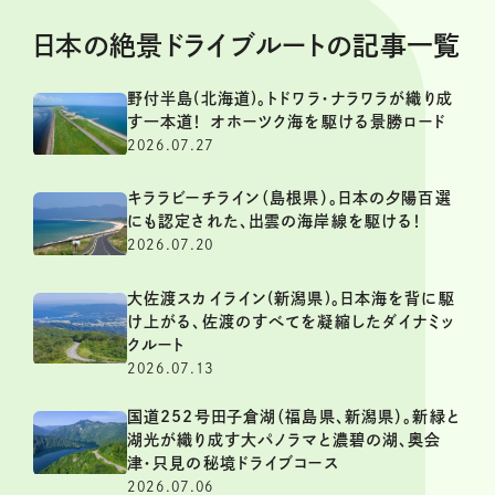
日本の絶景ドライブルートの記事一覧
野付半島(北海道)。トドワラ・ナラワラが織り成
す一本道！ オホーツク海を駆ける景勝ロード
2026.07.27
キララビーチライン（島根県）。日本の夕陽百選
にも認定された、出雲の海岸線を駆ける！
2026.07.20
大佐渡スカイライン(新潟県)。日本海を背に駆
け上がる、佐渡のすべてを凝縮したダイナミッ
クルート
2026.07.13
国道252号田子倉湖（福島県、新潟県）。新緑と
湖光が織り成す大パノラマと濃碧の湖、奥会
津・只見の秘境ドライブコース
2026.07.06