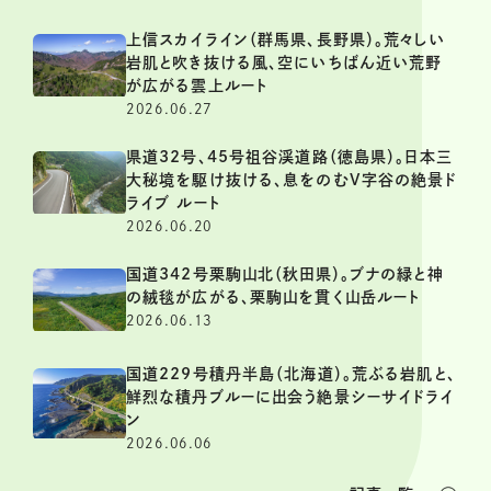
上信スカイライン（群馬県、長野県）。荒々しい
岩肌と吹き抜ける風、空にいちばん近い荒野
が広がる雲上ルート
2026.06.27
県道32号、45号祖谷渓道路（徳島県）。日本三
大秘境を駆け抜ける、息をのむV字谷の絶景ド
ライブ ルート
2026.06.20
国道342号栗駒山北（秋田県）。ブナの緑と神
の絨毯が広がる、栗駒山を貫く山岳ルート
2026.06.13
国道229号積丹半島（北海道）。荒ぶる岩肌と、
鮮烈な積丹ブルーに出会う絶景シーサイドライ
ン
2026.06.06