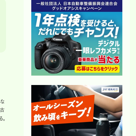
にな
は古
る。