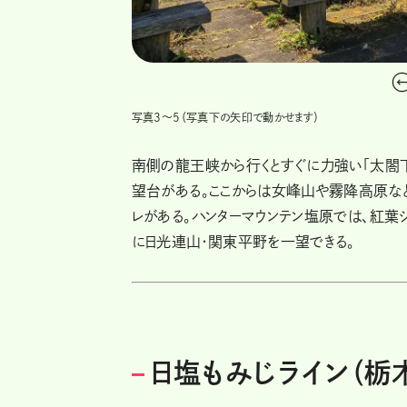
写真3～5（写真下の矢印で動かせます）
南側の龍王峡から行くとすぐに力強い「太閤下
望台がある。ここからは女峰山や霧降高原な
レがある。ハンターマウンテン塩原では、紅葉
に日光連山・関東平野を一望できる。
日塩もみじライン（栃