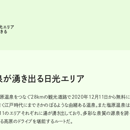
光エリア
きる
泉が湧き出る日光エリア
原温泉をつなぐ28kmの観光道路で2020年12月11日から無料
は古く江戸時代にまでさかのぼるような由緒ある温泉。また塩原温泉
る11のエリアそれぞれに湯が湧き出しており、多彩な泉質の源泉を誇
える高原のドライブを堪能するルートだ。