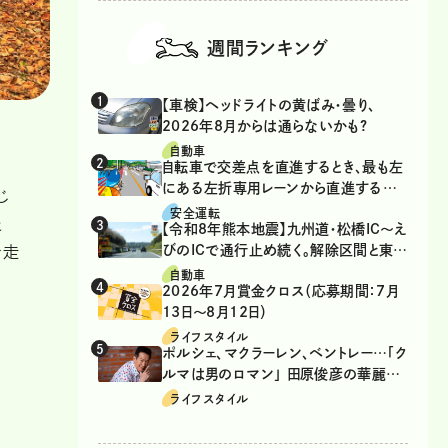
週間ランキング
【車検】ヘッドライトの黄ばみ・曇り、
2026年8月からは通らないかも?
自動車
自転車で交差点を直進するとき、最も左
にある左折専用レーンから直進するの
じ
は、違反？
安全運転
た
【令和8年熊本地震】九州道・松橋IC～え
びのICで通行止め続く。解除区間と東九
を走
州道の迂回ルート
自動車
2026年7月賞金クロス（応募期間：7月
13日～8月12日）
ライフスタイル
ポルシェ、マクラーレン、ベントレー…「ク
ルマは男のロマン」 田原俊彦の華麗な
る愛車遍歴
ライフスタイル