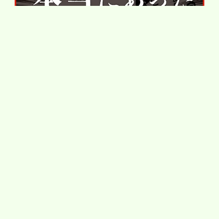
トップ
ドライブ･旅行
日本の絶景ドライブルート
国道405号野反湖（群馬県）。天空の湖畔を走り、広々とした花畑を満喫
新着記事
JAF Mate Onlineについて
よくある質問