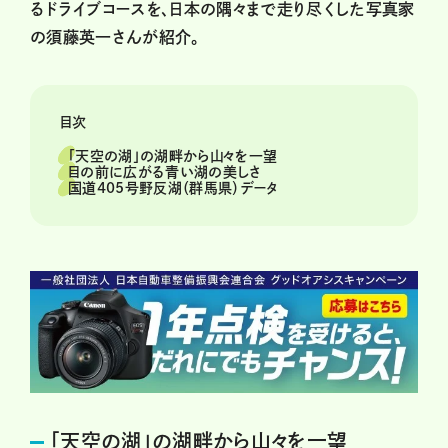
るドライブコースを、日本の隅々まで走り尽くした写真家
の須藤英一さんが紹介。
目次
「天空の湖」の湖畔から山々を一望
目の前に広がる青い湖の美しさ
国道405号野反湖（群馬県）データ
「天空の湖」の湖畔から山々を一望