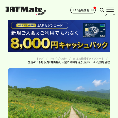
JAF最新情報
メニュー
トップ
ドライブ･旅行
日本の絶景ドライブルート
国道405号野反湖（群馬県）。天空の湖畔を走り、広々とした花畑を満喫