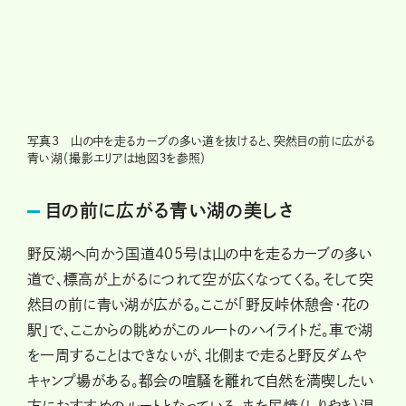
写真3 山の中を走るカーブの多い道を抜けると、突然目の前に広がる
青い湖（撮影エリアは地図３を参照）
目の前に広がる青い湖の美しさ
野反湖へ向かう国道405号は山の中を走るカーブの多い
道で、標高が上がるにつれて空が広くなってくる。そして突
然目の前に青い湖が広がる。ここが「野反峠休憩舎・花の
駅」で、ここからの眺めがこのルートのハイライトだ。車で湖
を一周することはできないが、北側まで走ると野反ダムや
キャンプ場がある。都会の喧騒を離れて自然を満喫したい
方におすすめのルートとなっている。また尻焼（しりやき）温