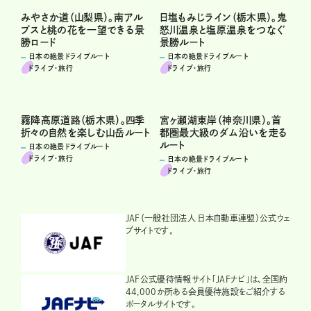
みやさか道（山梨県）。南アル
日塩もみじライン（栃木県）。鬼
プスと桃の花を一望できる景
怒川温泉と塩原温泉をつなぐ
勝ロード
景勝ルート
日本の絶景ドライブルート
日本の絶景ドライブルート
ドライブ･旅行
ドライブ･旅行
霧降高原道路（栃木県）。四季
宮ヶ瀬湖東岸（神奈川県）。首
折々の自然を楽しむ山岳ルート
都圏最大級のダム沿いを走る
ルート
日本の絶景ドライブルート
ドライブ･旅行
日本の絶景ドライブルート
ドライブ･旅行
JAF（一般社団法人 日本自動車連盟）公式ウェ
ブサイトです。
JAF公式優待情報サイト「JAFナビ」は、全国約
44,000か所ある会員優待施設をご紹介する
ポータルサイトです。