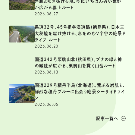
岩肌と吹き抜ける風、空にいちばん近い荒野
が広がる雲上ルート
2026.06.27
県道32号、45号祖谷渓道路（徳島県）。日本三
大秘境を駆け抜ける、息をのむV字谷の絶景ド
ライブ ルート
2026.06.20
国道342号栗駒山北（秋田県）。ブナの緑と神
の絨毯が広がる、栗駒山を貫く山岳ルート
2026.06.13
国道229号積丹半島（北海道）。荒ぶる岩肌と、
鮮烈な積丹ブルーに出会う絶景シーサイドライ
ン
2026.06.06
記事一覧へ