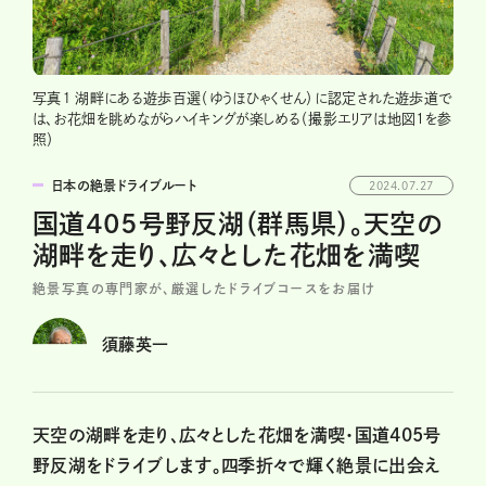
写真１ 湖畔にある遊歩百選（ゆうほひゃくせん）に認定された遊歩道で
は、お花畑を眺めながらハイキングが楽しめる（撮影エリアは地図1を参
照）
日本の絶景ドライブルート
2024.07.27
国道405号野反湖（群馬県）。天空の
湖畔を走り、広々とした花畑を満喫
絶景写真の専門家が、厳選したドライブコースをお届け
須藤英一
天空の湖畔を走り、広々とした花畑を満喫・国道405号
野反湖をドライブします。四季折々で輝く絶景に出会え