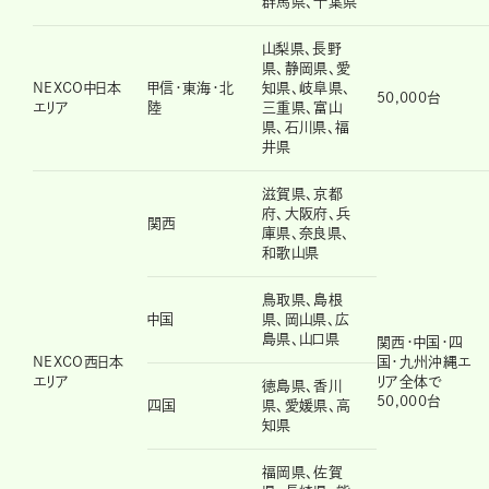
群馬県、千葉県
山梨県、長野
県、静岡県、愛
NEXCO中日本
甲信・東海・北
知県、岐阜県、
50,000台
エリア
陸
三重県、富山
県、石川県、福
井県
滋賀県、京都
府、大阪府、兵
関西
庫県、奈良県、
和歌山県
鳥取県、島根
中国
県、岡山県、広
島県、山口県
関西・中国・四
NEXCO西日本
国・九州沖縄エ
エリア
リア全体で
徳島県、香川
50,000台
四国
県、愛媛県、高
知県
福岡県、佐賀