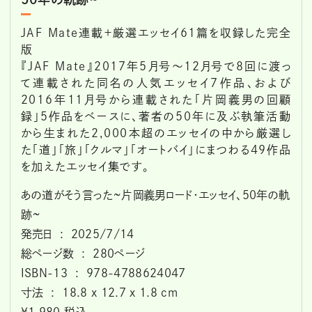
JAF Mate連載＋厳選エッセイ61篇を収録した完全
版
『JAF Mate』2017年5月号～12月号で8回に渡っ
て連載された同名の人気エッセイ７作品、および
2016年11月号から連載された「片岡義男の回顧
録」５作品をベースに、著者の50年に及ぶ執筆活動
から生まれた2,000本超のエッセイの中から厳選し
た「道」「旅」「クルマ」「オートバイ」にまつわる49作品
を加えたエッセイ集です。
あの道がそう言った~片岡義男ロード・エッセイ、50年の軌
跡~
発売日 ‏ : ‎ 2025/7/14
総ページ数 ‏ : ‎ 280ページ
ISBN-13 ‏ : ‎ 978-4788624047
寸法 ‏ : ‎ 18.8 x 12.7 x 1.8 cm
￥1,980 税込