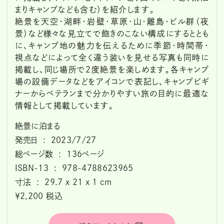
まりキャンプなども含む）を紹介します。
絶景を天空・湖畔・岩壁・草原・山・離島・ビル群（夜
景）など様々な見立てで飽きのこない構成にするととも
に、キャンプ地の魅力を伝えるために季節・時間帯・
視点などによって全く違う装いを見せる写真も同時に
掲載し、同じ場所で２度絶景を楽しめます。各キャンプ
場の設備データなどをアイコンで表記し、キャンプビギ
ナーからベテランまで分かりやすい旅の目的に最適な
情報として掲載しています。
絶景に泊まる
発売日 ‏ : ‎ 2023/7/27
総ページ数 ‏ : ‎ 136ページ
ISBN-13 ‏ : ‎ 978-4788623965
寸法 ‏ : ‎ 29.7 x 21 x 1 cm
￥2,200 税込