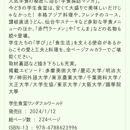
人気学食の秘密に迫る「学食探訪マンガ」。
今どきの学生食堂は、安くて大盛りで美味しいだけじ
ゃなかった！ 本格アジア料理や、フレンチのコース、
讃岐直送うどん、仙台牛ステーキなど多彩な学食メニ
ューのほか、「赤門ラーメン」や「てんま」などの名物も
続々登場。
学生たちの「学び」と「食生活」を支える使命があるか
らこその愛と工夫と料理を、全ページフルカラーでご堪
能ください。
取材裏話など描き下ろしも充実。
掲載エピソード：多摩美術大学/慶応大学/明治大
学/神田外語大学/東京農業大学/千葉商科大学/
大正大学/大学生協/東京大学/大阪大学/國學院
大學
学生食堂ワンダフルワールド
発売日 ‏ : ‎ 2024/1/12
総ページ数 ‏ : ‎ 224ページ
ISBN-13 ‏ : ‎ 978-4788623996