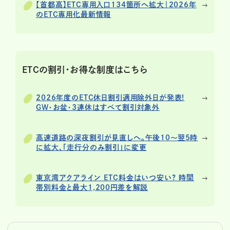
【首都高】ETC専用入口134箇所へ拡大｜2026年
のETC専用化最新情報
ETCの割引・お得な制度はこちら
2026年度のETC休日割引適用除外日が発表!
GW・お盆・3連休はすべて割引対象外
高速道路の深夜割引が見直しへ。午後10〜翌5時
に拡大、「走行分のみ割引」に変更
東京湾アクアライン ETC料金はいつ安い? 時間
帯別料金と最大1,200円差を解説