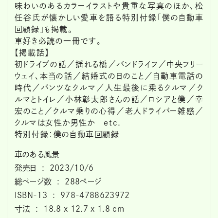
味わいのあるカラーイラストや貴重な写真のほか、松
任谷氏が懐かしい愛車を語る特別付録「僕の自動車
回顧録」も掲載。
車好き必読の一冊です。
【掲載話】
初ドライブの話／揺れる橋／バンドライフ／中央フリー
ウェイ、本当の話／結婚式の日のこと／自動車電話の
時代／パンツなクルマ／人生最後に乗るクルマ／ク
ルマとトイレ／小林彰太郎さんの話／ロシアと僕／幸
宏のこと／クルマ乗りの心得／老人ドライバー雑感／
クルマは女性か男性か etc.
特別付録：僕の自動車回顧録
車のある風景
発売日 ‏ : ‎ 2023/10/6
総ページ数 ‏ : ‎ 288ページ
ISBN-13 ‏ : ‎ 978-4788623972
寸法 ‏ : ‎ 18.8 x 12.7 x 1.8 cm