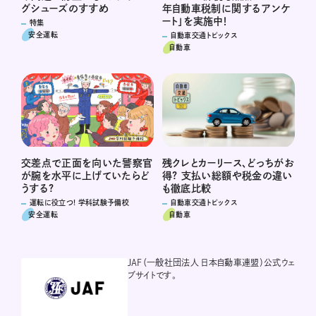
年自動車税制に関するアンケ
グシューズのすすめ
ート」を実施中！
特集
安全運転
自動車交通トピックス
自動車
交差点で正面を向いた警察官
残クレとカーリース、どっちがお
が腕を水平に上げていたらど
得? 支払い総額や税金の違い
うする?
も徹底比較
運転に役立つ! 学科試験予備校
自動車交通トピックス
安全運転
自動車
JAF（一般社団法人 日本自動車連盟）公式ウェ
ブサイトです。