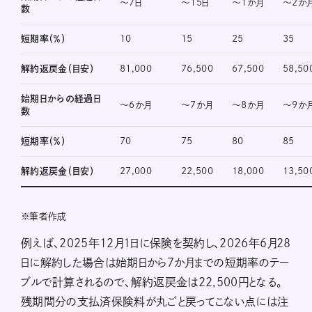
〜7日
〜15日
〜1か月
〜2か
数
短期率（％）
10
15
25
35
解約返戻金（目安）
81,000
76,500
67,500
58,50
始期日からの経過日
〜6か月
〜7か月
〜8か月
〜9か
数
短期率（％）
70
75
80
85
解約返戻金（目安）
27,000
22,500
18,000
13,50
※
筆者作成
例えば、2025年12月1日に保険を契約し、2026年６月28
日に解約した場合は始期日から7か月までの短期率のテー
ブルで計算されるので、解約返戻金は22,500円となる。
残期間分の支払済保険料が丸ごと戻ってこない点には注