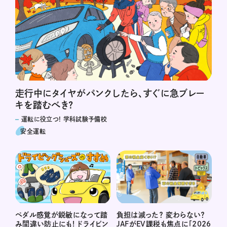
走行中にタイヤがパンクしたら、すぐに急ブレー
キを踏むべき?
運転に役立つ! 学科試験予備校
安全運転
負担は減った？ 変わらない？
ペダル感覚が鋭敏になって踏
JAFがEV課税も焦点に「2026
み間違い防止にも! ドライビン