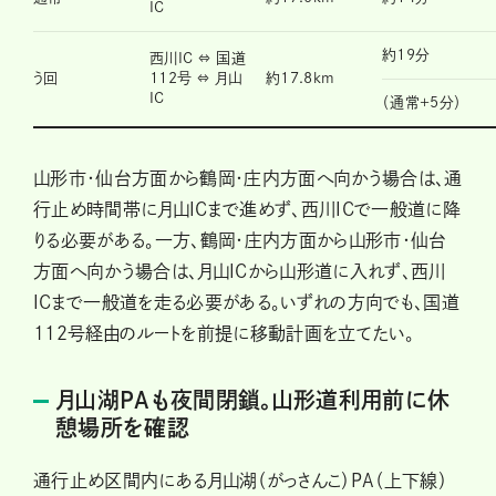
IC
約19分
西川IC ⇔ 国道
う回
112号 ⇔ 月山
約17.8km
IC
（通常+5分）
山形市・仙台方面から鶴岡・庄内方面へ向かう場合は、通
行止め時間帯に月山ICまで進めず、西川ICで一般道に降
りる必要がある。一方、鶴岡・庄内方面から山形市・仙台
方面へ向かう場合は、月山ICから山形道に入れず、西川
ICまで一般道を走る必要がある。いずれの方向でも、国道
112号経由のルートを前提に移動計画を立てたい。
月山湖PAも夜間閉鎖。山形道利用前に休
憩場所を確認
通行止め区間内にある月山湖（がっさんこ）PA（上下線）