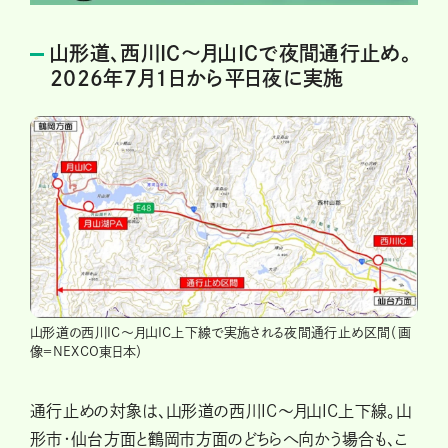
山形道、西川IC～月山ICで夜間通行止め。
2026年7月1日から平日夜に実施
山形道の西川IC～月山IC上下線で実施される夜間通行止め区間（画
像＝NEXCO東日本）
通行止めの対象は、山形道の西川IC～月山IC上下線。山
形市・仙台方面と鶴岡市方面のどちらへ向かう場合も、こ