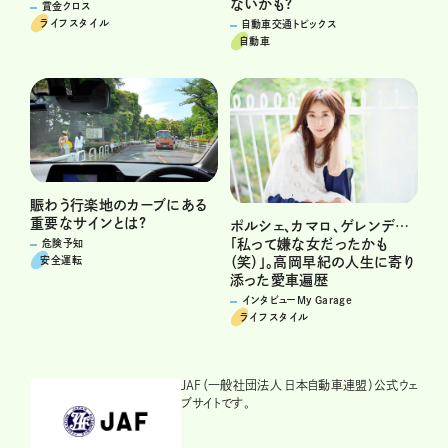
ないかも?
賞金クロス
ライフスタイル
自動車交通トピックス
自動車
賑わう行楽地のカーブにある
重要なサインとは?
ポルシェ、カマロ、ゲレンデ…
「私って嫌な女だったかも
危険予知
安全運転
（笑）」。高岡早紀の人生に寄り
添った愛車遍歴
インタビューMy Garage
ライフスタイル
JAF（一般社団法人 日本自動車連盟）公式ウェ
ブサイトです。