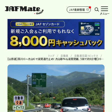
JAF最新情報
メニュー
トップ
自動車
自動車交通トピックス
【山形道】西川IC～月山ICで夜間通行止め! 月山湖PAも夜間閉鎖、う回で約5分増【2026年7月】