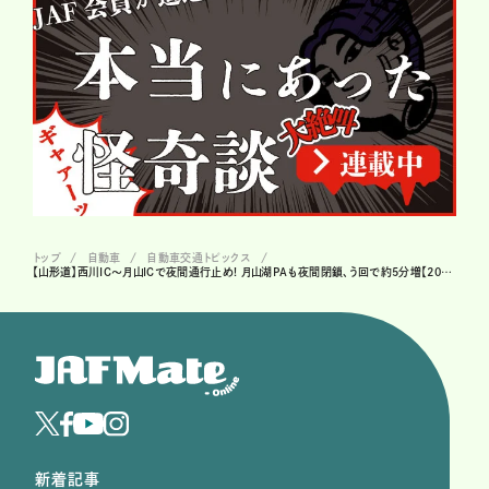
トップ
自動車
自動車交通トピックス
【山形道】西川IC～月山ICで夜間通行止め! 月山湖PAも夜間閉鎖、う回で約5分増【2026年7月】
新着記事