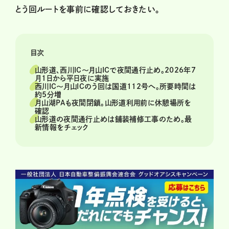
とう回ルートを事前に確認しておきたい。
目次
山形道、西川IC～月山ICで夜間通行止め。2026年7
月1日から平日夜に実施
西川IC～月山ICのう回は国道112号へ。所要時間は
約5分増
月山湖PAも夜間閉鎖。山形道利用前に休憩場所を
確認
山形道の夜間通行止めは舗装補修工事のため。最
新情報をチェック