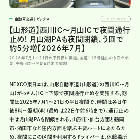
自動車交通トピックス
2026.06.23
【山形道】西川IC～月山ICで夜間通行
止め! 月山湖PAも夜間閉鎖、う回で
約5分増【2026年7月】
2026年7月1～21日の平日夜に実施。国道112号経由のう回が必
要、午後8時～翌朝6時まで規制
NEXCO東日本は、山形自動車道（山形道）の西川IC～月
山（がっさん）IC上下線で夜間通行止めを実施する。期
間は2026年7月1～21日の平日夜間で、時間は各日午
後8時～翌朝6時（最終は22日午前6時まで）。通行止め
中は月山湖PAも閉鎖される。山形市・仙台方面と鶴岡
市・酒田市など庄内方面を結ぶ主要ルートにあたるた
め、夜間にこの区間を利用するドライバーは、休憩場所