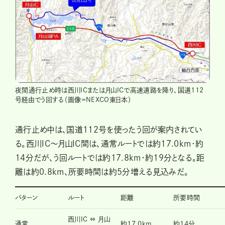
夜間通行止め時は西川ICまたは月山ICで高速道路を降り、国道112
号経由でう回する（画像＝NEXCO東日本）
通行止め中は、国道112号を使ったう回が案内されてい
る。西川IC～月山IC間は、通常ルートでは約17.0km・約
14分だが、う回ルートでは約17.8km・約19分となる。距
離は約0.8km、所要時間は約5分増える見込みだ。
パターン
ルート
距離
所要時間
西川IC ⇔ 月山
通常
約17.0km
約14分