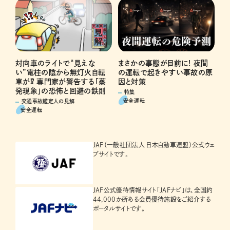
対向車のライトで“見えな
まさかの事態が目前に! 夜間
い”電柱の陰から無灯火自転
の運転で起きやすい事故の原
車が⁉ 専門家が警告する「蒸
因と対策
発現象」の恐怖と回避の鉄則
特集
安全運転
交通事故鑑定人の見解
安全運転
JAF（一般社団法人 日本自動車連盟）公式ウェ
ブサイトです。
JAF公式優待情報サイト「JAFナビ」は、全国約
44,000か所ある会員優待施設をご紹介する
ポータルサイトです。