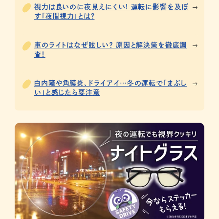
視力は良いのに夜見えにくい! 運転に影響を及ぼ
す「夜間視力」とは?
車のライトはなぜ眩しい？ 原因と解決策を徹底調
査！
白内障や角膜炎、ドライアイ…冬の運転で「まぶし
い」と感じたら要注意