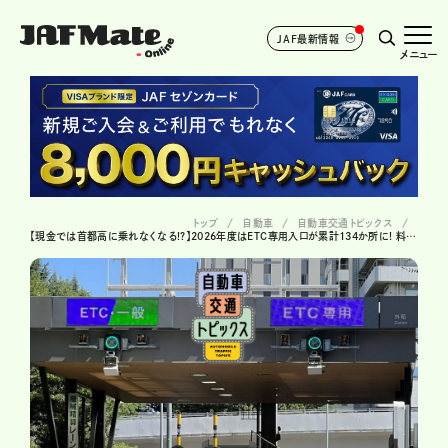
JAF最新情報
メニュー
トップ
自動車
自動車交通トピックス
【現金では首都高に乗れなくなる!?】2026年度はETC専用入口が累計134か所に! 料金所の無人化と永福本線料金所撤去計画が進行中