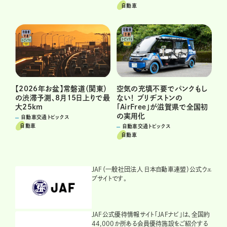
自動車
【2026年お盆】常磐道（関東）
空気の充填不要でパンクもし
の渋滞予測、8月15日上りで最
ない！ ブリヂストンの
大25km
「AirFree」が滋賀県で全国初
の実用化
自動車交通トピックス
自動車
自動車交通トピックス
自動車
JAF（一般社団法人 日本自動車連盟）公式ウェ
ブサイトです。
JAF公式優待情報サイト「JAFナビ」は、全国約
44,000か所ある会員優待施設をご紹介する