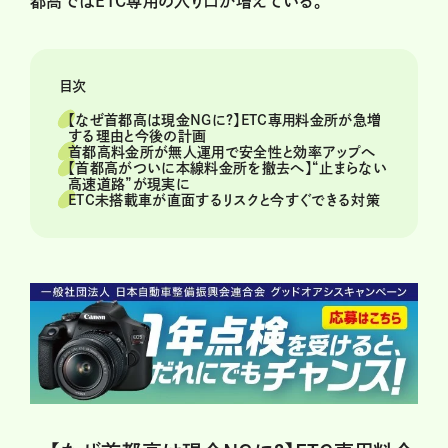
都高ではETC専用の入り口が増えている。
目次
【なぜ首都高は現金NGに?】ETC専用料金所が急増
する理由と今後の計画
首都高料金所が無人運用で安全性と効率アップへ
【首都高がついに本線料金所を撤去へ】“止まらない
高速道路”が現実に
ETC未搭載車が直面するリスクと今すぐできる対策