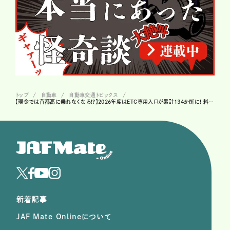
トップ
自動車
自動車交通トピックス
【現金では首都高に乗れなくなる!?】2026年度はETC専用入口が累計134か所に! 料金所の無人化と永福本線料金所撤去計画が進行中
新着記事
JAF Mate Onlineについて