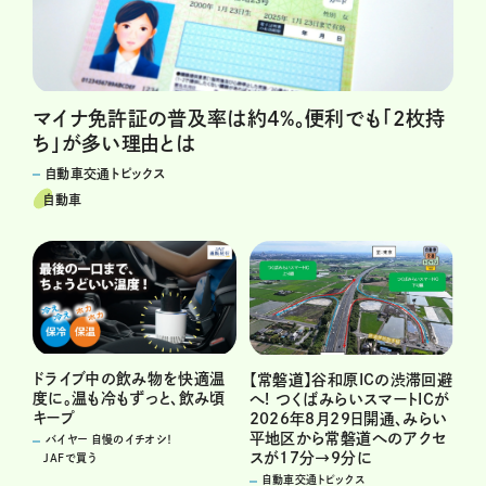
マイナ免許証の普及率は約4%。便利でも「2枚持
ち」が多い理由とは
自動車交通トピックス
自動車
ドライブ中の飲み物を快適温
【常磐道】谷和原ICの渋滞回避
度に。温も冷もずっと、飲み頃
へ! つくばみらいスマートICが
キープ
2026年8月29日開通、みらい
平地区から常磐道へのアクセ
バイヤー 自慢のイチオシ！
スが17分→9分に
JAFで買う
自動車交通トピックス